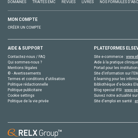
DOMAINES
TRAITÉS EMC
REVUES
LIVRES
NOS FORMULES D'AB
MON COMPTE
CRÉER UN COMPTE
AIDE & SUPPORT
PLATEFORMES ELSE
Contactez-nous / FAQ
Site e-commerce :
www.el
Qui sommes-nous ?
Aide à la pratique clinique
Mentions légales
Portail pour les institution
© - Avertissements
Site d'information sur l'E
Termes et conditions d'utilisation
E-learning pour les infirmi
Politique rédactionnelle
Bibliothèque d'e-books Els
Politique publicitaire
Blog special IFSI :
www.gen
Cookie settings
Suivez notre actualité sur
Politique de la vie privée
Site d'emploi en santé :
e