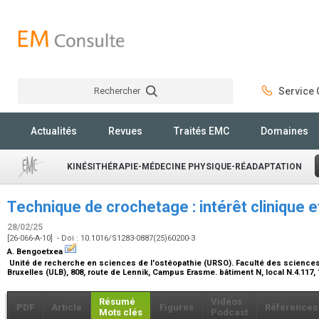
Rechercher
Service C
Rechercher
Actualités
Revues
Traités EMC
Domaines
KINÉSITHÉRAPIE-MÉDECINE PHYSIQUE-RÉADAPTATION
Technique de crochetage : intérêt clinique
28/02/25
[26-066-A-10] - Doi : 10.1016/S1283-0887(25)60200-3
A. Bengoetxea
Unité de recherche en sciences de l'ostéopathie (URSO). Faculté des sciences d
Bruxelles (ULB), 808, route de Lennik, Campus Erasme. bâtiment N, local N.4.117,
Résumé
Vidéos
PDF
Article
Figures
Références
Mots clés
Podcast