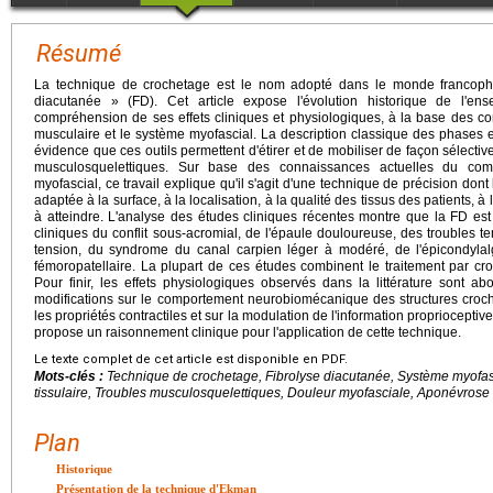
Résumé
La technique de crochetage est le nom adopté dans le monde francopho
diacutanée » (FD). Cet article expose l'évolution historique de l'e
compréhension de ses effets cliniques et physiologiques, à la base des con
musculaire et le système myofascial. La description classique des phases 
évidence que ces outils permettent d'étirer et de mobiliser de façon sélecti
musculosquelettiques. Sur base des connaissances actuelles du co
myofascial, ce travail explique qu'il s'agit d'une technique de précision dont 
adaptée à la surface, à la localisation, à la qualité des tissus des patients, à la
à atteindre. L'analyse des études cliniques récentes montre que la FD es
cliniques du conflit sous-acromial, de l'épaule douloureuse, des troubles
tension, du syndrome du canal carpien léger à modéré, de l'épicondylal
fémoropatellaire. La plupart de ces études combinent le traitement par cro
Pour finir, les effets physiologiques observés dans la littérature sont ab
modifications sur le comportement neurobiomécanique des structures crochet
les propriétés contractiles et sur la modulation de l'information proprioceptive
propose un raisonnement clinique pour l'application de cette technique.
Le texte complet de cet article est disponible en PDF.
Mots-clés :
Technique de crochetage, Fibrolyse diacutanée, Système myofasc
tissulaire, Troubles musculosquelettiques, Douleur myofasciale, Aponévrose
Plan
Historique
Présentation de la technique d'Ekman