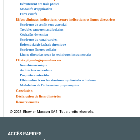
Déroulement des trois phases
Modalités d'application
Force exercée
Effets cliniques, indications, contre-indications et lignes directrices
Syndrome de conflit sous-acromial
Troubles temporomandibulaires
Céphalées de tension
Syndrome du canal carpien
Épicondylalgie latérale chronique
Syndrome fémoropatellaire
Lignes directrices pour les techniques instrumentales
Effets physiologiques observés
Neurobiomécanique
Architecture musculaire
Propriétés contractiles
Effets indirects sur les structures myofasciales à distance
Modulation de l'information proprioceptive
Conclusion
Déclaration de liens d'intérêts
Remerciements
© 2025 Elsevier Masson SAS. Tous droits réservés.
ACCÈS RAPIDES