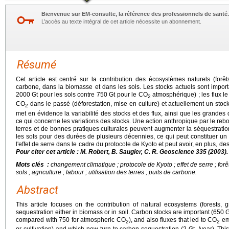
Bienvenue sur EM-consulte, la référence des professionnels de santé.
L’accès au texte intégral de cet article nécessite un abonnement.
Résumé
Cet article est centré sur la contribution des écosystèmes naturels (forêt
carbone, dans la biomasse et dans les sols. Les stocks actuels sont import
2000 Gt pour les sols contre 750 Gt pour le CO
atmosphérique) ; les flux l
2
CO
dans le passé (déforestation, mise en culture) et actuellement un sto
2
met en évidence la variabilité des stocks et des flux, ainsi que les grandes d
ce qui concerne les variations des stocks. Une action anthropique par le reb
terres et de bonnes pratiques culturales peuvent augmenter la séquestrat
les sols pour des durées de plusieurs décennies, ce qui peut constituer un 
l'effet de serre dans le cadre du protocole de Kyoto et peut avoir, en plus, d
Pour citer cet article : M. Robert, B. Saugier, C. R. Geoscience 335 (2003).
Mots clés :
changement climatique ; protocole de Kyoto ; effet de serre ; forêt
sols ; agriculture ; labour ; utilisation des terres ; puits de carbone.
Abstract
This article focuses on the contribution of natural ecosystems (forests,
sequestration either in biomass or in soil. Carbon stocks are important (650 G
compared with 750 for atmospheric CO
), and also fluxes that led to CO
emi
2
2