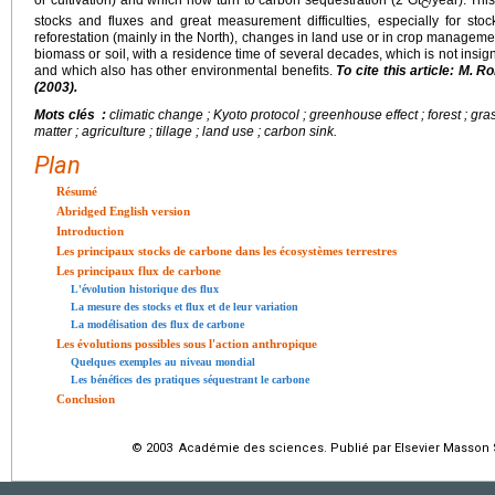
or cultivation) and which now turn to carbon sequestration (2 Gt
/year). Thi
C
stocks and fluxes and great measurement difficulties, especially for stoc
reforestation (mainly in the North), changes in land use or in crop manageme
biomass or soil, with a residence time of several decades, which is not insign
and which also has other environmental benefits.
To cite this article: M. 
(2003).
Mots clés :
climatic change ; Kyoto protocol ; greenhouse effect ; forest ; gras
matter ; agriculture ; tillage ; land use ; carbon sink.
Plan
Résumé
Abridged English version
Introduction
Les principaux stocks de carbone dans les écosystèmes terrestres
Les principaux flux de carbone
L'évolution historique des flux
La mesure des stocks et flux et de leur variation
La modélisation des flux de carbone
Les évolutions possibles sous l'action anthropique
Quelques exemples au niveau mondial
Les bénéfices des pratiques séquestrant le carbone
Conclusion
© 2003 Académie des sciences. Publié par Elsevier Masson S