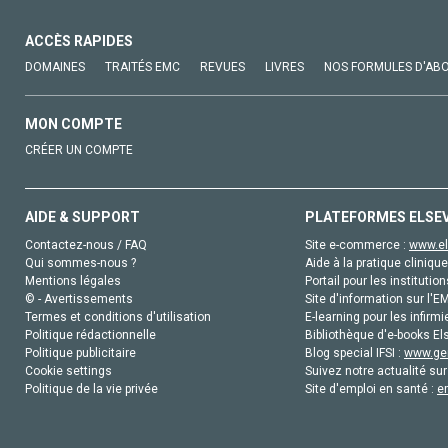
ACCÈS RAPIDES
DOMAINES
TRAITÉS EMC
REVUES
LIVRES
NOS FORMULES D'AB
MON COMPTE
CRÉER UN COMPTE
AIDE & SUPPORT
PLATEFORMES ELSE
Contactez-nous / FAQ
Site e-commerce :
www.el
Qui sommes-nous ?
Aide à la pratique clinique
Mentions légales
Portail pour les institution
© - Avertissements
Site d'information sur l'E
Termes et conditions d'utilisation
E-learning pour les infirmi
Politique rédactionnelle
Bibliothèque d'e-books Els
Politique publicitaire
Blog special IFSI :
www.gen
Cookie settings
Suivez notre actualité sur
Politique de la vie privée
Site d'emploi en santé :
e