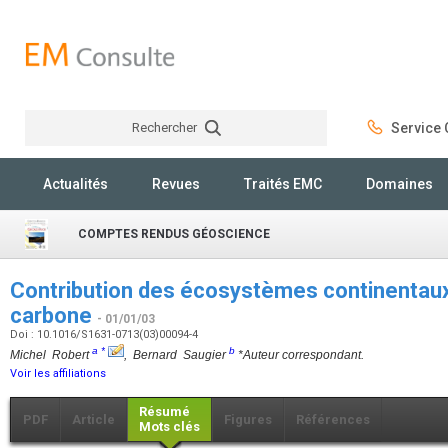
Rechercher
Service C
Rechercher
Actualités
Revues
Traités EMC
Domaines
COMPTES RENDUS GÉOSCIENCE
Contribution des écosystèmes continentaux 
carbone
- 01/01/03
Doi : 10.1016/S1631-0713(03)00094-4
a
*
b
Michel Robert
, Bernard Saugier
*Auteur correspondant.
Voir les affiliations
Résumé
PDF
Article
Figures
Références
Mots clés