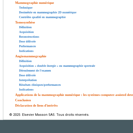
Mammographie numérique
Technique
Dosimétrie en mammographie 2D numérique
Contrôles qualité en mammographie
Tomosynthèse
Définition
Acquisition
Reconstructions
Dose délivrée
Performances
Indications
Angiomammographie
Définition
Acquisition « double énergie » ou mammographie spectrale
Déroulement de l'examen
Dose délivrée
Interprétation
Résultats cliniques/performances
Indications
Applications de la mammographie numérique : les systèmes computer-assisted detecti
Conclusion
Déclaration de liens d'intérêts
© 2025 Elsevier Masson SAS. Tous droits réservés.