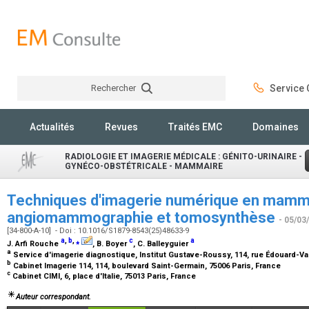
Rechercher
Service C
Rechercher
Actualités
Revues
Traités EMC
Domaines
RADIOLOGIE ET IMAGERIE MÉDICALE : GÉNITO-URINAIRE -
GYNÉCO-OBSTÉTRICALE - MAMMAIRE
Techniques d'imagerie numérique en mamm
angiomammographie et tomosynthèse
- 05/03
[34-800-A-10] - Doi : 10.1016/S1879-8543(25)48633-9
a
,
b
,
⁎
c
a
J. Arfi Rouche
, B. Boyer
, C. Balleyguier
a
Service d'imagerie diagnostique, Institut Gustave-Roussy, 114, rue Édouard-Vail
b
Cabinet Imagerie 114, 114, boulevard Saint-Germain, 75006 Paris, France
c
Cabinet CIMI, 6, place d'Italie, 75013 Paris, France
Auteur correspondant.