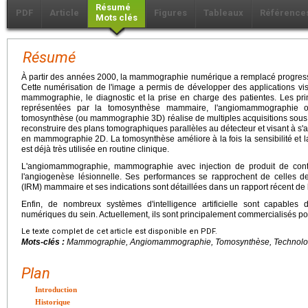
Résumé
PDF
Article
Figures
Tableaux
Référence
Mots clés
Résumé
À partir des années 2000, la mammographie numérique a remplacé progre
Cette numérisation de l'image a permis de développer des applications vi
mammographie, le diagnostic et la prise en charge des patientes. Les pr
représentées par la tomosynthèse mammaire, l'angiomammographie ou en
tomosynthèse (ou mammographie 3D) réalise de multiples acquisitions sous d
reconstruire des plans tomographiques parallèles au détecteur et visant à s'
en mammographie 2D. La tomosynthèse améliore à la fois la sensibilité et l
est déjà très utilisée en routine clinique.
L'angiomammographie, mammographie avec injection de produit de contr
l'angiogenèse lésionnelle. Ses performances se rapprochent de celles d
(IRM) mammaire et ses indications sont détaillées dans un rapport récent de 
Enfin, de nombreux systèmes d'intelligence artificielle sont capables
numériques du sein. Actuellement, ils sont principalement commercialisés 
Le texte complet de cet article est disponible en PDF.
Mots-clés :
Mammographie, Angiomammographie, Tomosynthèse, Technolo
Plan
Introduction
Historique