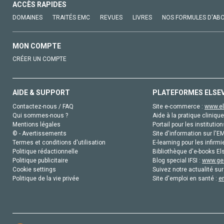
ACCÈS RAPIDES
DOMAINES
TRAITÉS EMC
REVUES
LIVRES
NOS FORMULES D'AB
MON COMPTE
CRÉER UN COMPTE
AIDE & SUPPORT
PLATEFORMES ELSE
Contactez-nous / FAQ
Site e-commerce :
www.el
Qui sommes-nous ?
Aide à la pratique clinique
Mentions légales
Portail pour les institution
© - Avertissements
Site d'information sur l'E
Termes et conditions d'utilisation
E-learning pour les infirmi
Politique rédactionnelle
Bibliothèque d'e-books Els
Politique publicitaire
Blog special IFSI :
www.gen
Cookie settings
Suivez notre actualité sur
Politique de la vie privée
Site d'emploi en santé :
e