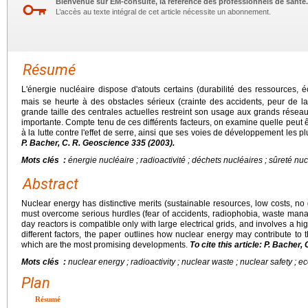
Bienvenue sur EM-consulte, la référence des professionnels de santé.
L’accès au texte intégral de cet article nécessite un abonnement.
Résumé
L'énergie nucléaire dispose d'atouts certains (durabilité des ressources
mais se heurte à des obstacles sérieux (crainte des accidents, peur de la 
grande taille des centrales actuelles restreint son usage aux grands réseau
importante. Compte tenu de ces différents facteurs, on examine quelle peut êt
à la lutte contre l'effet de serre, ainsi que ses voies de développement les 
P. Bacher, C. R. Geoscience 335 (2003).
Mots clés :
énergie nucléaire ; radioactivité ; déchets nucléaires ; sûreté nuc
Abstract
Nuclear energy has distinctive merits (sustainable resources, low costs, n
must overcome serious hurdles (fear of accidents, radiophobia, waste manag
day reactors is compatible only with large electrical grids, and involves a hi
different factors, the paper outlines how nuclear energy may contribute to
which are the most promising developments.
To cite this article: P. Bacher
Mots clés :
nuclear energy ; radioactivity ; nuclear waste ; nuclear safety ; 
Plan
Résumé