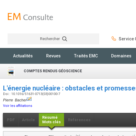
Rechercher
Service C
Rechercher
Actualités
Revues
Traités EMC
Domaines
COMPTES RENDUS GÉOSCIENCE
L'énergie nucléaire : obstacles et promess
Doi : 10.1016/S1631-0713(03)00100-7
Pierre Bacher
Voir les affiliations
Résumé
PDF
Article
Références
Mots clés