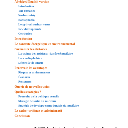
Abridged English version
Introduction
The obstacles
Nuclear safety
Radiophobia
Long-lived nuclear wastes
New developments
Conclusion
Introduction
Le contexte énergétique et environnemental
Surmonter les obstacles
La crainte des accidents : la sûreté nucléaire
La « radiophobie »
Déchets à vie longue
Percevoir les avantages
Risques et environnement
Économie
Ressources
Ouvrir de nouvelles voies
Quelles stratégies ?
Poursuite de la politique actuelle
Stratégie de sortie du nucléaire
Stratégie de développement durable du nucléaire
Le cadre juridique et administratif
Conclusion