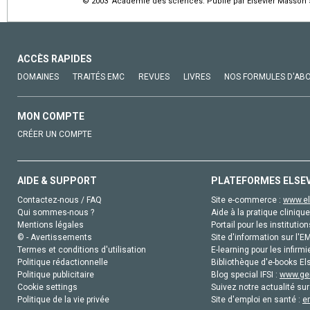
© 2003 Académie des sciences. Publié par Elsevier Masson S
ACCÈS RAPIDES
DOMAINES
TRAITÉS EMC
REVUES
LIVRES
NOS FORMULES D'AB
MON COMPTE
CRÉER UN COMPTE
AIDE & SUPPORT
PLATEFORMES ELSE
Contactez-nous / FAQ
Site e-commerce :
www.el
Qui sommes-nous ?
Aide à la pratique clinique
Mentions légales
Portail pour les institution
© - Avertissements
Site d'information sur l'E
Termes et conditions d'utilisation
E-learning pour les infirmi
Politique rédactionnelle
Bibliothèque d'e-books Els
Politique publicitaire
Blog special IFSI :
www.gen
Cookie settings
Suivez notre actualité sur
Politique de la vie privée
Site d'emploi en santé :
e