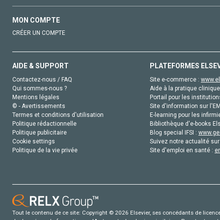
MON COMPTE
CRÉER UN COMPTE
AIDE & SUPPORT
PLATEFORMES ELSE
Contactez-nous / FAQ
Site e-commerce :
www.el
Qui sommes-nous ?
Aide à la pratique clinique
Mentions légales
Portail pour les institution
© - Avertissements
Site d'information sur l'E
Termes et conditions d'utilisation
E-learning pour les infirmi
Politique rédactionnelle
Bibliothèque d'e-books Els
Politique publicitaire
Blog special IFSI :
www.gen
Cookie settings
Suivez notre actualité sur
Politique de la vie privée
Site d'emploi en santé :
e
Tout le contenu de ce site: Copyright © 2026 Elsevier, ses concédants de licence e