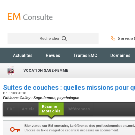
Rechercher
Service C
Rechercher
Actualités
Revues
Traités EMC
Domaines
VOCATION SAGE-FEMME
Suites de couches : quelles missions pour q
Doi : 2003#510
Fabienne Galley : Sage-femme, psychologue
Résumé
PDF
Article
Références
Mots clés
Bienvenue sur EM-consulte, la référence des professionnels de santé.
L’accès au texte intégral de cet article nécessite un abonnement.