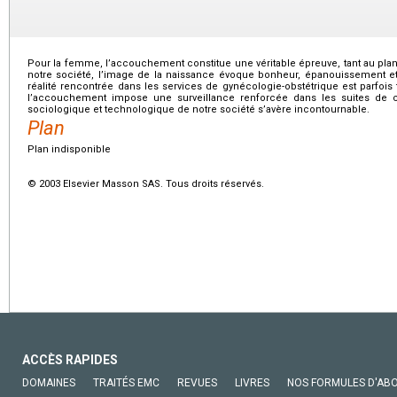
Pour la femme, l’accouchement constitue une véritable épreuve, tant au pl
notre société, l’image de la naissance évoque bonheur, épanouissement e
réalité rencontrée dans les services de gynécologie-obstétrique est parfois 
l’accouchement impose une surveillance renforcée dans les suites de co
sociologique et technologique de notre société s’avère incontournable.
Plan
Plan indisponible
© 2003 Elsevier Masson SAS. Tous droits réservés.
ACCÈS RAPIDES
DOMAINES
TRAITÉS EMC
REVUES
LIVRES
NOS FORMULES D'AB