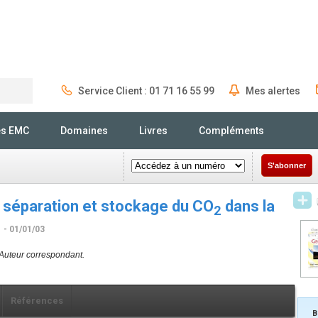
Service Client : 01 71 16 55 99
Mes alertes
Rechercher
és EMC
Domaines
Livres
Compléments
S'abonner
 séparation et stockage du CO
dans la
2
e
- 01/01/03
Auteur correspondant.
Références
B