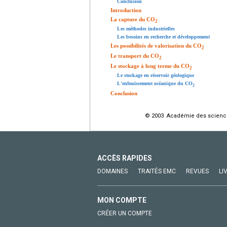
Conclusion
Introduction
La capture du CO
2
Les méthodes industrielles
Les besoins en recherche et développement
Les possibilités de valorisation du CO
2
Le transport du CO
2
Le stockage à long terme du CO
2
Le stockage en réservoir géologique
L'enfouissement océanique du CO
2
Conclusion
© 2003 Académie des sciences.
ACCÈS RAPIDES
DOMAINES
TRAITÉS EMC
REVUES
LI
MON COMPTE
CRÉER UN COMPTE