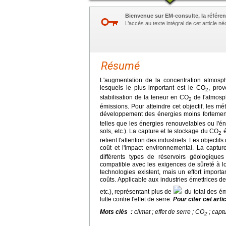
Bienvenue sur EM-consulte, la référen
L’accès au texte intégral de cet article 
Résumé
L'augmentation de la concentration atmosph
lesquels le plus important est le CO
, prov
2
stabilisation de la teneur en CO
de l'atmosph
2
émissions. Pour atteindre cet objectif, les mét
développement des énergies moins fortement
telles que les énergies renouvelables ou l'éne
sols, etc.). La capture et le stockage du CO
é
2
retient l'attention des industriels. Les objectifs
coût et l'impact environnemental. La captu
différents types de réservoirs géologique
compatible avec les exigences de sûreté à lo
technologies existent, mais un effort import
coûts. Applicable aux industries émettrices d
etc.), représentant plus de
du total des ém
lutte contre l'effet de serre.
Pour citer cet arti
Mots clés :
climat ; effet de serre ; CO
; captu
2