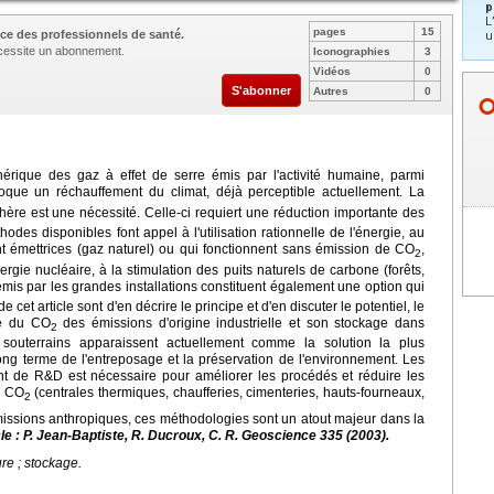
p
L
pages
15
ce des professionnels de santé.
u
nécessite un abonnement.
Iconographies
3
Vidéos
0
S'abonner
Autres
0
érique des gaz à effet de serre émis par l'activité humaine, parmi
oque un réchauffement du climat, déjà perceptible actuellement. La
ère est une nécessité. Celle-ci requiert une réduction importante des
hodes disponibles font appel à l'utilisation rationnelle de l'énergie, au
 émettrices (gaz naturel) ou qui fonctionnent sans émission de CO
,
2
rgie nucléaire, à la stimulation des puits naturels de carbone (forêts,
mis par les grandes installations constituent également une option qui
 de cet article sont d'en décrire le principe et d'en discuter le potentiel, le
re du CO
des émissions d'origine industrielle et son stockage dans
2
s souterrains apparaissent actuellement comme la solution la plus
ng terme de l'entreposage et la préservation de l'environnement. Les
ant de R&D est nécessaire pour améliorer les procédés et réduire les
e CO
(centrales thermiques, chaufferies, cimenteries, hauts-fourneaux,
2
issions anthropiques, ces méthodologies sont un atout majeur dans la
cle : P. Jean-Baptiste, R. Ducroux, C. R. Geoscience 335 (2003).
re ; stockage.