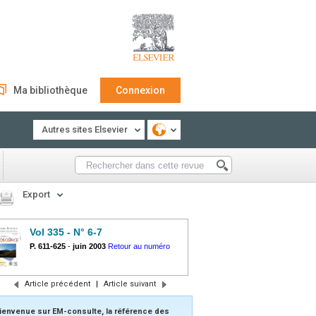
Ma bibliothèque
Connexion
Autres sites Elsevier
Export
Vol 335 - N° 6-7
P. 611-625
-
juin 2003
Retour au numéro
Article précédent
|
Article suivant
ienvenue sur EM-consulte, la référence des