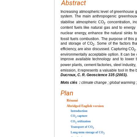
Abstract
Increasing atmospheric level of greenhouse g
system. The main anthropogenic greenhous
stabilise atmospheric CO
concentration, in
2
content fuels like natural gas and to energy
nuclear energy, enhance the natural sinks f
fossil fuels combustion. The purpose of this 
and storage of CO
. Some of the factors tha
2
efficiency, are also discussed. Capturing CO
2
environmentally acceptable option. It can be
improve available technology and to lower t
power plants, cement factories, steel industr
emission, it represents a valuable tool in the
Ducroux, C. R. Geoscience 335 (2003).
Mots clés :
climate change ; global warming 
Plan
Résumé
Abridged English version
Introduction
CO
capture
2
CO
utilization
2
Transport of CO
2
Long-term storage of CO
2