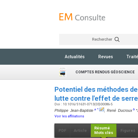
Rechercher
Actualités
Revues
Trait
COMPTES RENDUS GÉOSCIENCE
Potentiel des méthodes de
lutte contre l'effet de serr
Doi : 10.1016/S1631-0713(03)00086-5
a
*
b
Philippe Jean-Baptiste
, René Ducroux
*
Voir les affiliations
Résumé
PDF
Article
Figures
Mots clés