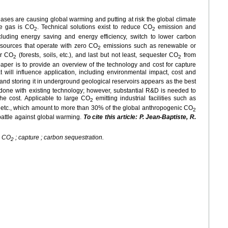
ases are causing global warming and putting at risk the global climate
e gas is CO
. Technical solutions exist to reduce CO
emission and
2
2
cluding energy saving and energy efficiency, switch to lower carbon
 sources that operate with zero CO
emissions such as renewable or
2
or CO
(forests, soils, etc.), and last but not least, sequester CO
from
2
2
paper is to provide an overview of the technology and cost for capture
t will influence application, including environmental impact, cost and
and storing it in underground geological reservoirs appears as the best
 done with existing technology; however, substantial R&D is needed to
he cost. Applicable to large CO
emitting industrial facilities such as
2
y, etc., which amount to more than 30% of the global anthropogenic CO
2
 battle against global warming.
To cite this article: P. Jean-Baptiste, R.
; CO
; capture ; carbon sequestration.
2