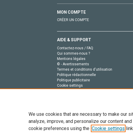
MON COMPTE
CRÉER UN COMPTE
AIDE & SUPPORT
Contactez-nous / FAQ
Qui sommes-nous ?
Mentions légales
© - Avertissements
Termes et conditions d'utilisation
Politique rédactionnelle
Politique publicitaire
Cookie settings
Politique de la vie privée
We use cookies that are necessary to make our si
analyze, improve, and personalize our content and
cookie preferences using the
Cookie settings
link
Tout le contenu de ce site: Copyright © 2026 Else