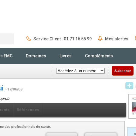
Service Client : 01 71 16 55 99
Mes alertes
Rechercher
és EMC
Domaines
Livres
Compléments
S'abonner
ui
- 19/06/08
coprob
ents
Références
ce des professionnels de santé.
B