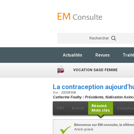
Rechercher
Actualités
Revues
Trait
VOCATION SAGE-FEMME
La contraception aujourd’h
Doi : 2003#508
Catherine Foulhy : Présidente, fédération Asin
Résumé
PDF
Article
Complém
Mots clés
Bienvenue sur EM-consulte, la référen
Article gratuit.