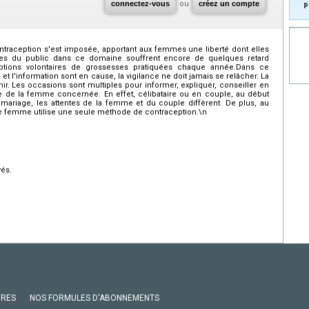
connectez-vous
ou
créez un compte
p
traception s'est imposée, apportant aux femmes une liberté dont elles
ces du public dans ce domaine souffrent encore de quelques retard
tions volontaires de grossesses pratiquées chaque année.Dans ce
l'information sont en cause, la vigilance ne doit jamais se relâcher. La
r. Les occasions sont multiples pour informer, expliquer, conseiller en
ière de la femme concernée. En effet, célibataire ou en couple, au début
mariage, les attentes de la femme et du couple diffèrent. De plus, au
une femme utilise une seule méthode de contraception.\n
vés.
VRES
NOS FORMULES D'ABONNEMENTS