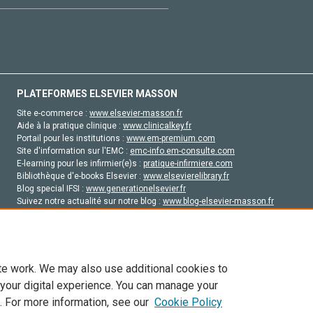
PLATEFORMES ELSEVIER MASSON
Site e-commerce :
www.elsevier-masson.fr
Aide à la pratique clinique :
www.clinicalkey.fr
Portail pour les institutions :
www.em-premium.com
Site d'information sur l'EMC :
emc-info.em-consulte.com
E-learning pour les infirmier(e)s :
pratique-infirmiere.com
Bibliothèque d'e-books Elsevier :
www.elsevierelibrary.fr
Blog special IFSI :
www.generationelsevier.fr
Suivez notre actualité sur notre blog :
www.blog-elsevier-masson.fr
Site d'emploi en santé :
emploisante.com
te work. We may also use additional cookies to
 your digital experience. You can manage your
. For more information, see our
Cookie Policy
vier, ses concédants de licence et ses contributeurs. Tout les droits sont réservés, y 