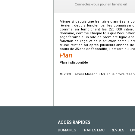
Connectez-vous pour en bénéficier!
Même si depuis une trentaine d'années la con
rêvaient depuis longtemps, les connaissan
comme en témoignent les 220 000 interrup
domaine, comme chaque fois que l'éducation et 
sage-femme a un rôle de première ligne à teni
fonction de l'âge et de la situation particul
d'une relation ou après plusieurs années de 
cours de 35 ans de fécondité, il est rare qu'
Plan
Plan indisponible
© 2003 Elsevier Masson SAS. Tous droits réser
ACCÈS RAPIDES
DOMAINES
TRAITÉS EMC
REVUES
LI