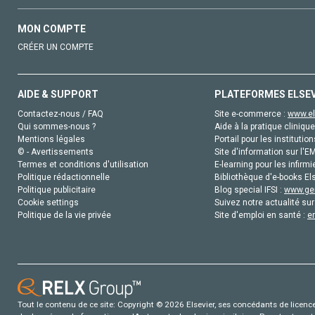
MON COMPTE
CRÉER UN COMPTE
AIDE & SUPPORT
PLATEFORMES ELSE
Contactez-nous / FAQ
Site e-commerce :
www.el
Qui sommes-nous ?
Aide à la pratique clinique
Mentions légales
Portail pour les institution
© - Avertissements
Site d'information sur l'E
Termes et conditions d'utilisation
E-learning pour les infirmi
Politique rédactionnelle
Bibliothèque d'e-books Els
Politique publicitaire
Blog special IFSI :
www.gen
Cookie settings
Suivez notre actualité sur
Politique de la vie privée
Site d'emploi en santé :
e
Tout le contenu de ce site: Copyright © 2026 Elsevier, ses concédants de licence e