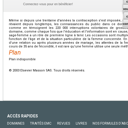
c
Connectez-vous pour en bénéficier!
vo
Même si depuis une trentaine d'années la contraception s'est imposée, app
co
rêvaient depuis longtemps, les connaissances du public dans ce domain
comme en témoignent les 220 000 interruptions volontaires de grosse
domaine, comme chaque fois que l'éducation et l'information sont en cause, l
sage-femme a un rôle de première ligne à tenir. Les occasions sont multiple
fonction de l'âge et de la situation particulière de la femme concernée. En 
d'une relation ou après plusieurs années de mariage, les attentes de la f
cours de 35 ans de fécondité, il est rare qu'une femme utilise une seule mé
Plan
Plan indisponible
© 2003 Elsevier Masson SAS. Tous droits réservés.
ACCÈS RAPIDES
DOMAINES
TRAITÉS EMC
REVUES
LIVRES
NOS FORMULES D'AB