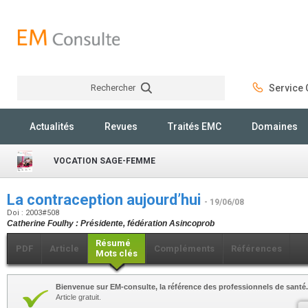
Rechercher
Service C
Rechercher
Actualités
Revues
Traités EMC
Domaines
VOCATION SAGE-FEMME
La contraception aujourd’hui
- 19/06/08
Doi : 2003#508
Catherine Foulhy : Présidente, fédération Asincoprob
Résumé
PDF
Article
Compléments
Références
Mots clés
Bienvenue sur EM-consulte, la référence des professionnels de santé.
Article gratuit.