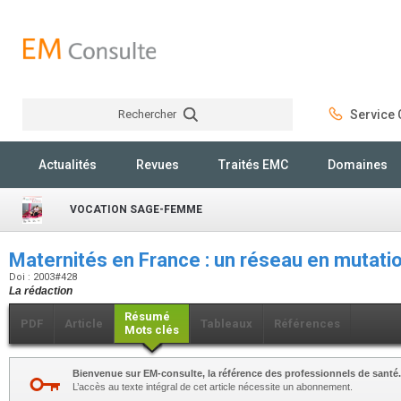
Rechercher
Service C
Rechercher
Actualités
Revues
Traités EMC
Domaines
VOCATION SAGE-FEMME
Maternités en France : un réseau en mutati
Doi : 2003#428
La rédaction
Résumé
PDF
Article
Tableaux
Références
Mots clés
Bienvenue sur EM-consulte, la référence des professionnels de santé.
L’accès au texte intégral de cet article nécessite un abonnement.