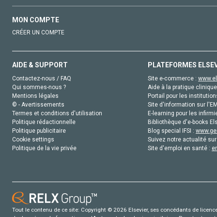
MON COMPTE
CRÉER UN COMPTE
AIDE & SUPPORT
PLATEFORMES ELSE
Contactez-nous / FAQ
Site e-commerce :
www.el
Qui sommes-nous ?
Aide à la pratique clinique
Mentions légales
Portail pour les institution
© - Avertissements
Site d'information sur l'E
Termes et conditions d'utilisation
E-learning pour les infirmi
Politique rédactionnelle
Bibliothèque d'e-books Els
Politique publicitaire
Blog special IFSI :
www.gen
Cookie settings
Suivez notre actualité sur
Politique de la vie privée
Site d'emploi en santé :
e
Tout le contenu de ce site: Copyright © 2026 Elsevier, ses concédants de licence e