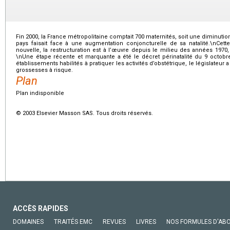
Fin 2000, la France métropolitaine comptait 700 maternités, soit une diminuti
pays faisait face à une augmentation conjoncturelle de sa natalité.\nCet
nouvelle, la restructuration est à l’œuvre depuis le milieu des années 1970
\nUne étape récente et marquante a été le décret périnatalité du 9 octobr
établissements habilités à pratiquer les activités d’obstétrique, le législateur
grossesses à risque.
Plan
Plan indisponible
© 2003 Elsevier Masson SAS. Tous droits réservés.
ACCÈS RAPIDES
DOMAINES
TRAITÉS EMC
REVUES
LIVRES
NOS FORMULES D'AB