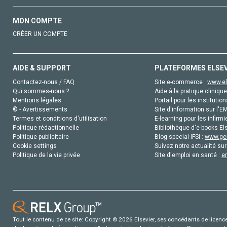
MON COMPTE
CRÉER UN COMPTE
AIDE & SUPPORT
PLATEFORMES ELSE
Contactez-nous / FAQ
Site e-commerce :
www.el
Qui sommes-nous ?
Aide à la pratique clinique
Mentions légales
Portail pour les institution
© - Avertissements
Site d'information sur l'E
Termes et conditions d'utilisation
E-learning pour les infirmi
Politique rédactionnelle
Bibliothèque d'e-books Els
Politique publicitaire
Blog special IFSI :
www.gen
Cookie settings
Suivez notre actualité sur
Politique de la vie privée
Site d'emploi en santé :
e
Tout le contenu de ce site: Copyright © 2026 Elsevier, ses concédants de licence e