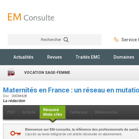
Rechercher
Service C
Rechercher
Actualités
Revues
Traités EMC
Domaines
VOCATION SAGE-FEMME
Maternités en France : un réseau en mutati
Doi : 2003#428
La rédaction
Résumé
PDF
Article
Tableaux
Références
Mots clés
Bienvenue sur EM-consulte, la référence des professionnels de santé.
L’accès au texte intégral de cet article nécessite un abonnement.