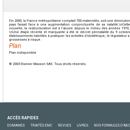
Fin 2000, la France métropolitaine comptait 700 maternités, soit une diminuti
pays faisait face à une augmentation conjoncturelle de sa natalité.\nCet
nouvelle, la restructuration est à l’œuvre depuis le milieu des années 1970
\nUne étape récente et marquante a été le décret périnatalité du 9 octobr
établissements habilités à pratiquer les activités d’obstétrique, le législateur
grossesses à risque.
Plan
Plan indisponible
© 2003 Elsevier Masson SAS. Tous droits réservés.
ACCÈS RAPIDES
DOMAINES
TRAITÉS EMC
REVUES
LIVRES
NOS FORMULES D'AB