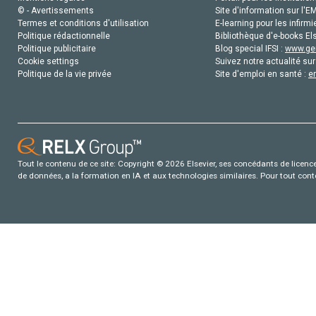
© - Avertissements
Site d'information sur l'E
Termes et conditions d'utilisation
E-learning pour les infirmi
Politique rédactionnelle
Bibliothèque d'e-books Els
Politique publicitaire
Blog special IFSI :
www.gen
Cookie settings
Suivez notre actualité sur
Politique de la vie privée
Site d'emploi en santé :
e
Tout le contenu de ce site: Copyright © 2026 Elsevier, ses concédants de licence e
de données, a la formation en IA et aux technologies similaires. Pour tout con