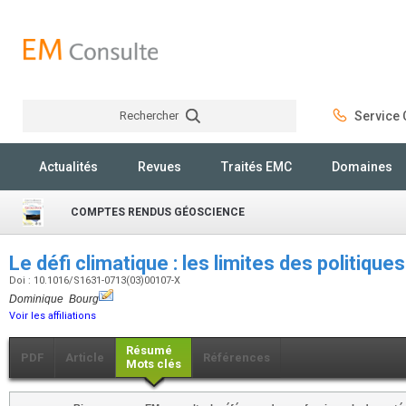
Rechercher
Service C
Rechercher
Actualités
Revues
Traités EMC
Domaines
COMPTES RENDUS GÉOSCIENCE
Le défi climatique : les limites des politique
Doi : 10.1016/S1631-0713(03)00107-X
Dominique Bourg
Voir les affiliations
Résumé
PDF
Article
Références
Mots clés