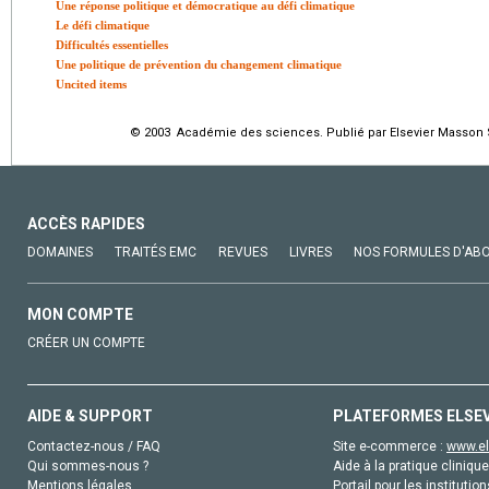
Une réponse politique et démocratique au défi climatique
Le défi climatique
Difficultés essentielles
Une politique de prévention du changement climatique
Uncited items
© 2003 Académie des sciences. Publié par Elsevier Masson S
ACCÈS RAPIDES
DOMAINES
TRAITÉS EMC
REVUES
LIVRES
NOS FORMULES D'AB
MON COMPTE
CRÉER UN COMPTE
AIDE & SUPPORT
PLATEFORMES ELSE
Contactez-nous / FAQ
Site e-commerce :
www.el
Qui sommes-nous ?
Aide à la pratique clinique
Mentions légales
Portail pour les institution