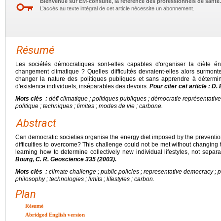
Bienvenue sur EM-consulte, la référence des professionnels de santé.
L’accès au texte intégral de cet article nécessite un abonnement.
Résumé
Les sociétés démocratiques sont-elles capables d'organiser la diète é
changement climatique ? Quelles difficultés devraient-elles alors surmont
changer la nature des politiques publiques et sans apprendre à déterm
d'existence individuels, inséparables des devoirs.
Pour citer cet article : D
Mots clés :
défi climatique ; politiques publiques ; démocratie représentative
politique ; techniques ; limites ; modes de vie ; carbone.
Abstract
Can democratic societies organise the energy diet imposed by the preventi
difficulties to overcome? This challenge could not be met without changing t
learning how to determine collectively new individual lifestyles, not separ
Bourg, C. R. Geoscience 335 (2003).
Mots clés :
climate challenge ; public policies ; representative democracy ; p
philosophy ; technologies ; limits ; lifestyles ; carbon.
Plan
Résumé
Abridged English version