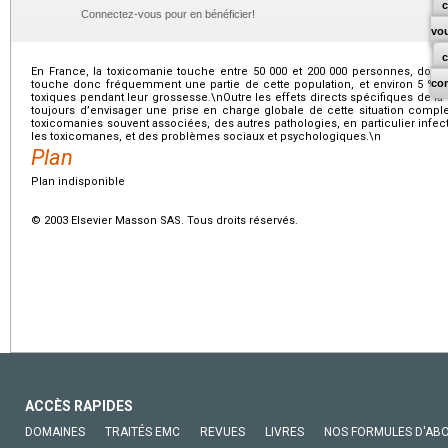
c
Connectez-vous pour en bénéficier!
vo
En France, la toxicomanie touche entre 50 000 et 200 000 personnes, dont
co
touche donc fréquemment une partie de cette population, et environ 5 
toxiques pendant leur grossesse.\nOutre les effets directs spécifiques de la d
toujours d’envisager une prise en charge globale de cette situation comple
toxicomanies souvent associées, des autres pathologies, en particulier infec
les toxicomanes, et des problèmes sociaux et psychologiques.\n
Plan
Plan indisponible
© 2003 Elsevier Masson SAS. Tous droits réservés.
ACCÈS RAPIDES
DOMAINES
TRAITÉS EMC
REVUES
LIVRES
NOS FORMULES D'AB