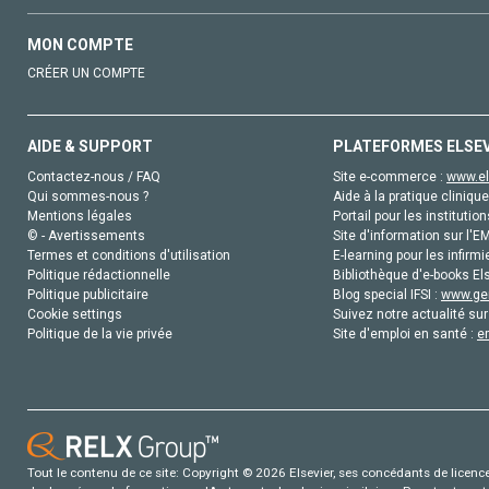
MON COMPTE
CRÉER UN COMPTE
AIDE & SUPPORT
PLATEFORMES ELSE
Contactez-nous / FAQ
Site e-commerce :
www.el
Qui sommes-nous ?
Aide à la pratique clinique
Mentions légales
Portail pour les institution
© - Avertissements
Site d'information sur l'E
Termes et conditions d'utilisation
E-learning pour les infirmi
Politique rédactionnelle
Bibliothèque d'e-books Els
Politique publicitaire
Blog special IFSI :
www.gen
Cookie settings
Suivez notre actualité sur
Politique de la vie privée
Site d'emploi en santé :
e
Tout le contenu de ce site: Copyright © 2026 Elsevier, ses concédants de licence e