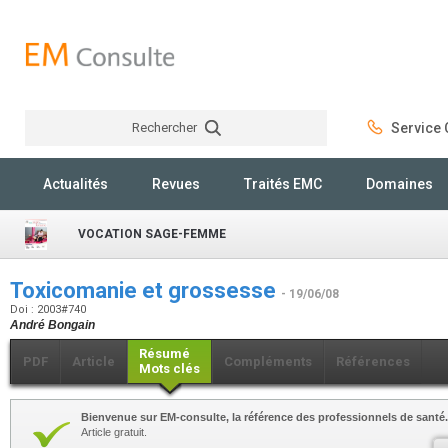
Rechercher
Service C
Rechercher
Actualités
Revues
Traités EMC
Domaines
VOCATION SAGE-FEMME
Toxicomanie et grossesse
- 19/06/08
Doi : 2003#740
André Bongain
Résumé
PDF
Article
Compléments
Références
Mots clés
Bienvenue sur EM-consulte, la référence des professionnels de santé.
Article gratuit.