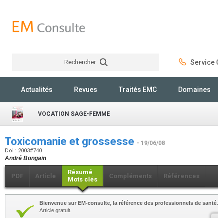
Rechercher
Service C
Rechercher
Actualités
Revues
Traités EMC
Domaines
VOCATION SAGE-FEMME
Toxicomanie et grossesse
- 19/06/08
Doi : 2003#740
André Bongain
Résumé
PDF
Article
Compléments
Références
Mots clés
Bienvenue sur EM-consulte, la référence des professionnels de santé.
Article gratuit.