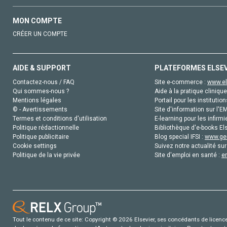
MON COMPTE
CRÉER UN COMPTE
AIDE & SUPPORT
PLATEFORMES ELSE
Contactez-nous / FAQ
Site e-commerce :
www.el
Qui sommes-nous ?
Aide à la pratique clinique
Mentions légales
Portail pour les institution
© - Avertissements
Site d'information sur l'E
Termes et conditions d'utilisation
E-learning pour les infirmi
Politique rédactionnelle
Bibliothèque d'e-books Els
Politique publicitaire
Blog special IFSI :
www.gen
Cookie settings
Suivez notre actualité sur
Politique de la vie privée
Site d'emploi en santé :
e
Tout le contenu de ce site: Copyright © 2026 Elsevier, ses concédants de licence e