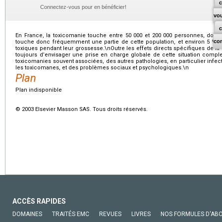
c
Connectez-vous pour en bénéficier!
vo
En France, la toxicomanie touche entre 50 000 et 200 000 personnes, dont
co
touche donc fréquemment une partie de cette population, et environ 5 
toxiques pendant leur grossesse.\nOutre les effets directs spécifiques de la d
toujours d’envisager une prise en charge globale de cette situation comple
toxicomanies souvent associées, des autres pathologies, en particulier infec
les toxicomanes, et des problèmes sociaux et psychologiques.\n
Plan
Plan indisponible
© 2003 Elsevier Masson SAS. Tous droits réservés.
ACCÈS RAPIDES
DOMAINES
TRAITÉS EMC
REVUES
LIVRES
NOS FORMULES D'AB