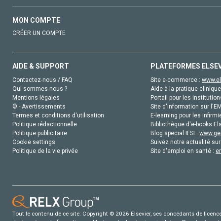
MON COMPTE
CRÉER UN COMPTE
AIDE & SUPPORT
PLATEFORMES ELSE
Contactez-nous / FAQ
Site e-commerce :
www.el
Qui sommes-nous ?
Aide à la pratique clinique
Mentions légales
Portail pour les institution
© - Avertissements
Site d'information sur l'E
Termes et conditions d'utilisation
E-learning pour les infirmi
Politique rédactionnelle
Bibliothèque d'e-books Els
Politique publicitaire
Blog special IFSI :
www.gen
Cookie settings
Suivez notre actualité sur
Politique de la vie privée
Site d'emploi en santé :
e
Tout le contenu de ce site: Copyright © 2026 Elsevier, ses concédants de licence e