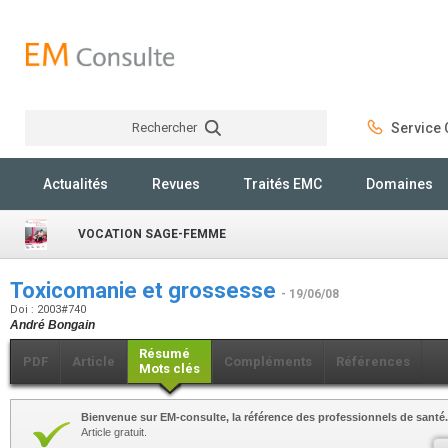
Rechercher
Service C
Rechercher
Actualités
Revues
Traités EMC
Domaines
VOCATION SAGE-FEMME
Toxicomanie et grossesse
- 19/06/08
Doi : 2003#740
André Bongain
Résumé
PDF
Article
Compléments
Références
Mots clés
Bienvenue sur EM-consulte, la référence des professionnels de santé.
Article gratuit.