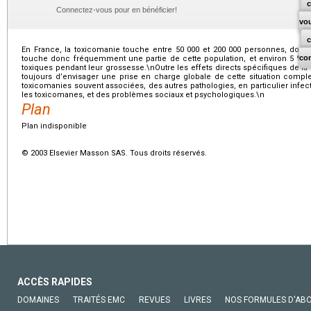
c
Connectez-vous pour en bénéficier!
vo
En France, la toxicomanie touche entre 50 000 et 200 000 personnes, dont
co
touche donc fréquemment une partie de cette population, et environ 5 
toxiques pendant leur grossesse.\nOutre les effets directs spécifiques de la d
toujours d’envisager une prise en charge globale de cette situation comple
toxicomanies souvent associées, des autres pathologies, en particulier infec
les toxicomanes, et des problèmes sociaux et psychologiques.\n
Plan
Plan indisponible
© 2003 Elsevier Masson SAS. Tous droits réservés.
ACCÈS RAPIDES
DOMAINES
TRAITÉS EMC
REVUES
LIVRES
NOS FORMULES D'AB