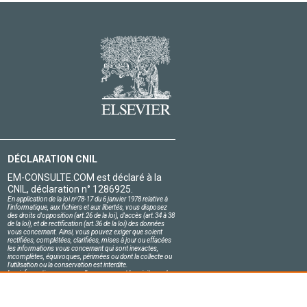
DÉCLARATION CNIL
EM-CONSULTE.COM est déclaré à la
CNIL, déclaration n° 1286925.
En application de la loi nº78-17 du 6 janvier 1978 relative à
l'informatique, aux fichiers et aux libertés, vous disposez
des droits d'opposition (art.26 de la loi), d'accès (art.34 à 38
de la loi), et de rectification (art.36 de la loi) des données
vous concernant. Ainsi, vous pouvez exiger que soient
rectifiées, complétées, clarifiées, mises à jour ou effacées
les informations vous concernant qui sont inexactes,
incomplètes, équivoques, périmées ou dont la collecte ou
l'utilisation ou la conservation est interdite.
Les informations personnelles concernant les visiteurs de
notre site, y compris leur identité, sont confidentielles.
Le responsable du site s'engage sur l'honneur à respecter
les conditions légales de confidentialité applicables en
France et à ne pas divulguer ces informations à des tiers.