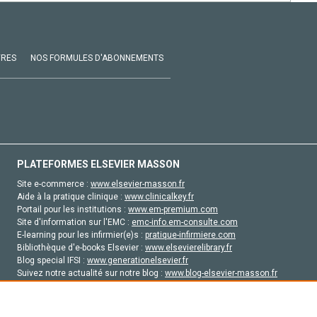
VRES
NOS FORMULES D'ABONNEMENTS
PLATEFORMES ELSEVIER MASSON
Site e-commerce :
www.elsevier-masson.fr
Aide à la pratique clinique :
www.clinicalkey.fr
Portail pour les institutions :
www.em-premium.com
Site d'information sur l'EMC :
emc-info.em-consulte.com
E-learning pour les infirmier(e)s :
pratique-infirmiere.com
Bibliothèque d'e-books Elsevier :
www.elsevierelibrary.fr
Blog special IFSI :
www.generationelsevier.fr
Suivez notre actualité sur notre blog :
www.blog-elsevier-masson.fr
Site d'emploi en santé :
emploisante.com