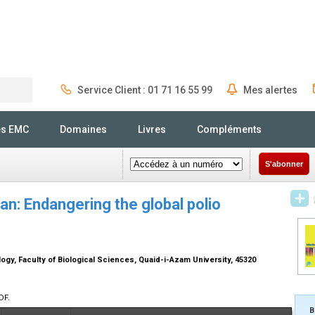
Service Client : 01 71 16 55 99
Mes alertes
Rechercher
és EMC
Domaines
Livres
Compléments
S'abonner
n: Endangering the global polio
gy, Faculty of Biological Sciences, Quaid-i-Azam University, 45320
DF.
B