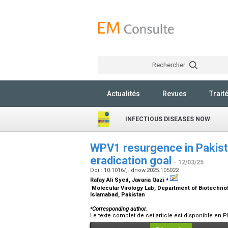
Rechercher
Actualités
Revues
Trait
INFECTIOUS DISEASES NOW
WPV1 resurgence in Pakista
eradication goal
- 12/03/25
Doi : 10.1016/j.idnow.2025.105022
⁎
Rafay Ali Syed, Javaria Qazi
Molecular Virology Lab, Department of Biotechnolo
Islamabad, Pakistan
⁎
Corresponding author.
Le texte complet de cet article est disponible en P