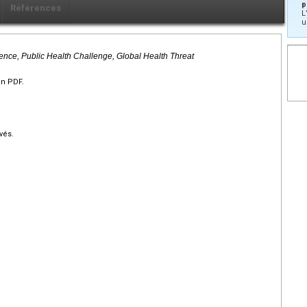
p
Références
L
u
gence, Public Health Challenge, Global Health Threat
en PDF.
vés.