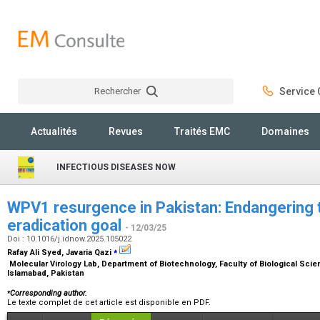
Rechercher
Service C
Rechercher
Actualités
Revues
Traités EMC
Domaines
INFECTIOUS DISEASES NOW
WPV1 resurgence in Pakistan: Endangering t
eradication goal
- 12/03/25
Doi : 10.1016/j.idnow.2025.105022
⁎
Rafay Ali Syed, Javaria Qazi
Molecular Virology Lab, Department of Biotechnology, Faculty of Biological Scie
Islamabad, Pakistan
⁎
Corresponding author.
Le texte complet de cet article est disponible en PDF.