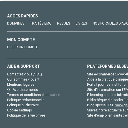
ACCÈS RAPIDES
DOMAINES
TRAITÉS EMC
REVUES
LIVRES
NOS FORMULES D'AB
MON COMPTE
CRÉER UN COMPTE
AIDE & SUPPORT
PLATEFORMES ELSE
Contactez-nous / FAQ
Site e-commerce :
www.el
Qui sommes-nous ?
Aide à la pratique clinique
Mentions légales
Portail pour les institution
© - Avertissements
Site d'information sur l'E
Termes et conditions d'utilisation
E-learning pour les infirmi
Politique rédactionnelle
Bibliothèque d'e-books Els
Politique publicitaire
Blog special IFSI :
www.gen
Cookie settings
Suivez notre actualité sur
Politique de la vie privée
Site d'emploi en santé :
e