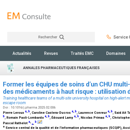
Rechercher
Service C
Rechercher
Actualités
Revues
Traités EMC
Domaines
ANNALES PHARMACEUTIQUES FRANÇAISES
Former les équipes de soins d’un CHU multi-
des médicaments à haut risque : utilisation 
Training healthcare teams of a multi-site university hospital on high-alert 
escape room
Doi : 10.1016/j.pharma.2025.02.006
a
,
b
a
,
b
a
,
b
Pierre Leroux
, Caroline Castera-Ducros
, Laurence Conreur
, Said Ait 
b
a
,
b
a
,
b
a
,
b
, Romain Paoli-Lombardo
, Édouard Lamy
, Nicolas Primas
, Christophe
a
,
b
Pascal Rathelot
⁎
,
a
Service central de la qualité et de l’information pharmaceutiques (SCQIP), As