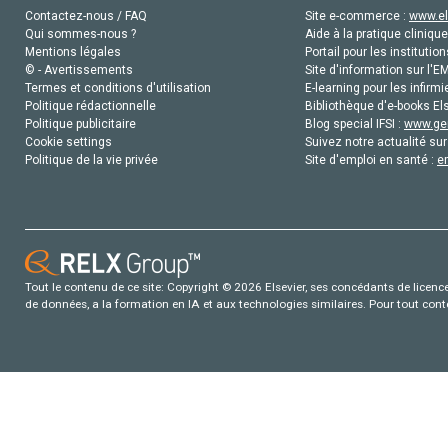
Contactez-nous / FAQ
Site e-commerce :
www.el
Qui sommes-nous ?
Aide à la pratique clinique
Mentions légales
Portail pour les institution
© - Avertissements
Site d'information sur l'E
Termes et conditions d'utilisation
E-learning pour les infirmi
Politique rédactionnelle
Bibliothèque d'e-books Els
Politique publicitaire
Blog special IFSI :
www.gen
Cookie settings
Suivez notre actualité sur
Politique de la vie privée
Site d'emploi en santé :
e
Tout le contenu de ce site: Copyright © 2026 Elsevier, ses concédants de licence e
de données, a la formation en IA et aux technologies similaires. Pour tout con