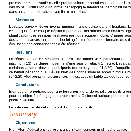
professionnels de santé à cette problématique apparaît essentiel pour l’amél
des soins. L’utilisation d’un format pédagogique interactif et participatif de 
dans un centre hospitalo-universitaire multi-sites.
Méthodes
L’
escape game
« Never Events Enigma » a été utilisé dans 4 hôpitaux. La 
cellule qualité de chaque hôpital a permis de déterminer les modalités organ
planification) des sessions réalisées par notre équipe mobile. Chaque sess
des connaissances, un jeu, un débriefing formatif et un questionnaire de sat
évaluation des connaissances a été réalisée.
Résultats
La réalisation de 83 sessions a permis de former 495 participants (e
maximum 13). La durée moyenne d’une session était d’1 heure. L’évaluati
certaines lacunes chez les participants (score moyen de 11,8/20). L’enquête 
ce format pédagogique. L’évaluation des connaissances après 2 mois a m
(17,2/20, +5,4 points), mais aussi ses limites, avec un faible taux de réponse 
Conclusions
Bien que chronophage pour une formation à grande échelle en petits group
pour les objectifs pédagogiques recherchés. Ce format ludique présente d
public diversifié.
Le texte complet de cet article est disponible en PDF.
Summary
Objectives
High-Alert Medications represent a significant concern in clinical practice.