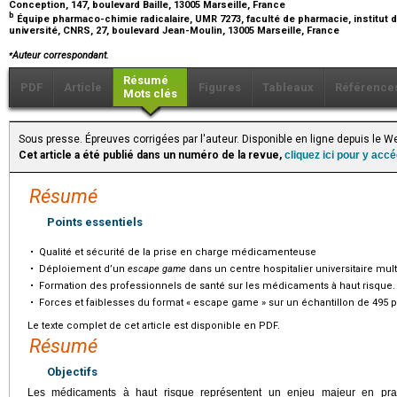
Conception, 147, boulevard Baille, 13005 Marseille, France
b
Équipe pharmaco-chimie radicalaire, UMR 7273, faculté de pharmacie, institut de
université, CNRS, 27, boulevard Jean-Moulin, 13005 Marseille, France
⁎
Auteur correspondant.
Résumé
PDF
Article
Figures
Tableaux
Référence
Mots clés
Sous presse. Épreuves corrigées par l'auteur. Disponible en ligne depuis l
Cet article a été publié dans un numéro de la revue,
cliquez ici pour y acc
Résumé
Points essentiels
•
Qualité et sécurité de la prise en charge médicamenteuse
•
Déploiement d’un
escape game
dans un centre hospitalier universitaire multi
•
Formation des professionnels de santé sur les médicaments à haut risque.
•
Forces et faiblesses du format « escape game » sur un échantillon de 495 
Le texte complet de cet article est disponible en PDF.
Résumé
Objectifs
Les médicaments à haut risque représentent un enjeu majeur en pratiq