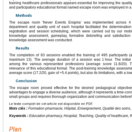
training healthcare professionals appears essential for improving the quality
and participatory educational format named escape room was employed in a mu
Methods
The escape room ‘Never Events Enigma’ was implemented across 4 ho
department and quality unit of each hospital facilitated the determination
registration and session scheduling, which were carried out by our mobil
knowledge assessment, gameplay, formative debriefing and satisfaction 
knowledge assessment was conducted.
Results
The completion of 83 sessions enabled the training of 495 participants
maximum 13). The average duration of a session was 1
hour. The initi
among the various represented professions (average score 11.8/20). Th
relevance of this educational format. The post-training knowledge assess
average score (17.2/20, gain of +5.4 points), but also its limitations, with a l
Conclusion
The escape room proved effective for the desired pedagogical objective
advantages to engage a diverse audience, although it represents a time-cons
small groups and requires thorough organization and communication beforeh
Le texte complet de cet article est disponible en PDF.
Mots clés :
Formation pharmacie, Hôpital, Enseignement, Qualité des soins,
Keywords :
Education pharmacy, Hospital, Teaching, Quality of healthcare
Plan