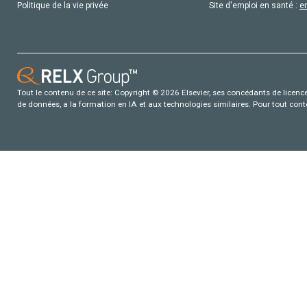
Politique de la vie privée
Site d'emploi en santé :
e
Tout le contenu de ce site: Copyright © 2026 Elsevier, ses concédants de licence e
de données, a la formation en IA et aux technologies similaires. Pour tout con