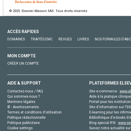
Déclaration de liens d'intérêts
© 2025 Elsevier Masson SAS. Tous droits réservés.
ACCÈS RAPIDES
DOMAINES
TRAITÉS EMC
REVUES
LIVRES
NOS FORMULES D'AB
MON COMPTE
CRÉER UN COMPTE
AIDE & SUPPORT
PLATEFORMES ELSE
Contactez-nous / FAQ
Site e-commerce :
www.el
Qui sommes-nous ?
Aide à la pratique clinique
Mentions légales
Portail pour les institution
© - Avertissements
Site d'information sur l'E
Termes et conditions d'utilisation
E-learning pour les infirmi
Politique rédactionnelle
Bibliothèque d'e-books Els
Politique publicitaire
Blog special IFSI :
www.gen
Cookie settings
Suivez notre actualité sur