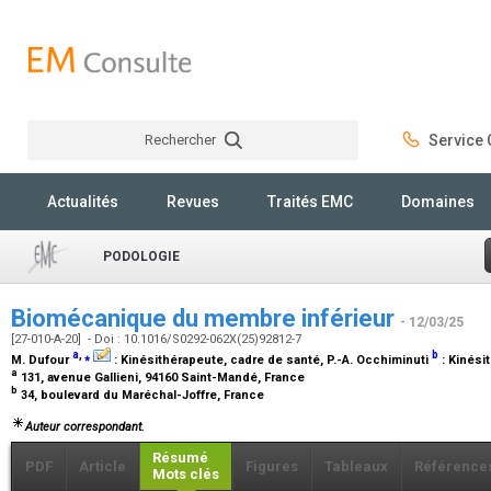
Rechercher
Service C
Rechercher
Actualités
Revues
Traités EMC
Domaines
PODOLOGIE
Biomécanique du membre inférieur
- 12/03/25
[27-010-A-20] - Doi : 10.1016/S0292-062X(25)92812-7
a
,
⁎
b
M. Dufour
:
Kinésithérapeute, cadre de santé
, P.-A. Occhiminuti
:
Kinési
a
131, avenue Gallieni, 94160 Saint-Mandé, France
b
34, boulevard du Maréchal-Joffre, France
Auteur correspondant.
Résumé
PDF
Article
Figures
Tableaux
Référence
Mots clés