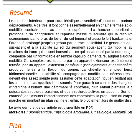
Résumé
Le membre inférieur a pour caractéristique essentielle d'assumer la porta
déplacements. À ce titre, il fonctionne essentiellement en chaîne fermée et, don
mobilité, contrairement au membre supérieur. La hanche appartient 
profondeur, sa congruence et l'épaisse masse musculaire qui la recouvre
économique par le bras de levier du col fémoral et aussi le fort hauban laté
Farabeuf, prolongé jusqu'au genou par le tractus iliotibial. Le genou est doub
sus-jacent et à la stabilité au sol du segment sous-jacent. Sa mobilité, s
rotations du tronc qui lui sont transmises, ce qui est autorisé par la non-congr
compensé par un formidable ensemble capsuloligamentaire, auquel s'ajoute l'
mobilité. Ce complexe est soutenu par un appareil extenseur extrêmement
fermée, par un appareil extenseur postérieur (ischiojambiers et gastrocném
proportionnelles à la flexion du genou. La cheville et le pied fon
tridimensionnelle. La stabilité s'accompagne des modifications nécessaires 
devant être assez souple pour assumer cette adaptation, tout en restant as
les contraintes auxquelles il est soumis. Pour garantir ce cahier des charges,
d'interligne assurant une déformabilité contrôlée, d'un entrait plantaire à
puissantes structures passives et des structures actives en appoint. Sur l
chaussé, doit assurer l'amortissement des contraintes, la propulsion du corp
marche en montant un plan incliné et, enfin, le pivotement lors du quitter du s
Le texte complet de cet article est disponible en PDF.
Mots-clés :
Biomécanique, Physiologie articulaire, Cinésiologie, Mobilité, St
Plan