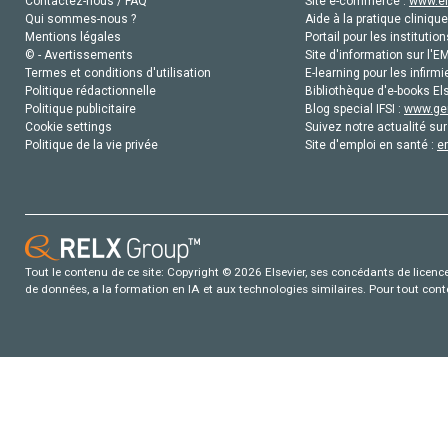
Contactez-nous / FAQ
Site e-commerce :
www.el
Qui sommes-nous ?
Aide à la pratique clinique
Mentions légales
Portail pour les institution
© - Avertissements
Site d'information sur l'E
Termes et conditions d'utilisation
E-learning pour les infirmi
Politique rédactionnelle
Bibliothèque d'e-books Els
Politique publicitaire
Blog special IFSI :
www.gen
Cookie settings
Suivez notre actualité sur
Politique de la vie privée
Site d'emploi en santé :
e
Tout le contenu de ce site: Copyright © 2026 Elsevier, ses concédants de licence e
de données, a la formation en IA et aux technologies similaires. Pour tout con