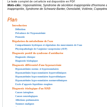
Le texte complet de cet article est disponible en PDF.
Mots-clés :
Hyponatrémie, Syndrome de sécrétion inappropriée d'hormone an
inappropriée, Syndrome de Schwartz-Bartter, Osmolalité, Volémie, Copeptin
Plan
Introduction
Définition
Prévalence de l'hyponatrémie
Pronostic
Régulation du métabolisme de l'eau
Compartiments hydriques et régulation des mouvements de l'eau
Physiopathologie de l'arginine vasopressine (AVP)
Diagnostic positif du syndrome d'antidiurèse
Diagnostic clinique
Diagnostic biologique
Diagnostic différentiel d'une hyponatrémie
Hyponatrémies normo- et hyperosmolaires
Hyponatrémies hypo-osmolaires hypervolémiques
Hyponatrémies hypo-osmolaires hypovolémiques
Hyponatrémies hypo-osmolaires normovolémiques
Excès d'apports liquidiens exogènes
Diagnostic étiologique d'un SIAD
Causes iatrogènes
Causes neurologiques
Affections pulmonaires
Tumeurs malignes