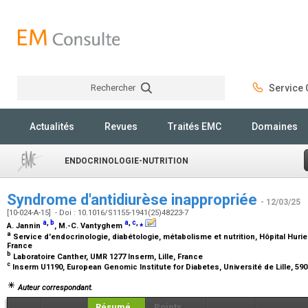
Rechercher
Service C
Rechercher
Actualités
Revues
Traités EMC
Domaines
ENDOCRINOLOGIE-NUTRITION
Syndrome d'antidiurèse inappropriée
- 12/03/25
[10-024-A-15] - Doi : 10.1016/S1155-1941(25)48223-7
a
,
b
a
,
c
,
⁎
A. Jannin
, M.-C. Vantyghem
a
Service d'endocrinologie, diabétologie, métabolisme et nutrition, Hôpital Huriez,
France
b
Laboratoire Canther, UMR 1277 Inserm, Lille, France
c
Inserm U1190, European Genomic Institute for Diabetes, Université de Lille, 590
Auteur correspondant.
Résumé
Points