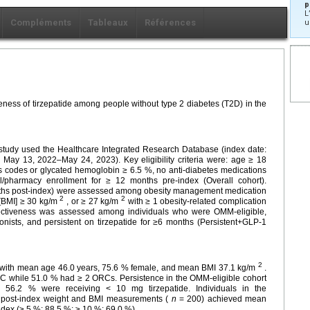
p
L
Compléments
Tableaux
Références
u
eness of tirzepatide among people without type 2 diabetes (T2D) in the
ve study used the Healthcare Integrated Research Database (index date:
d: May 13, 2022–May 24, 2023). Key eligibility criteria were: age ≥ 18
is codes or glycated hemoglobin ≥ 6.5 %, no anti-diabetes medications
l/pharmacy enrollment for ≥ 12 months pre-index (Overall cohort).
months post-index) were assessed among obesity management medication
2
2
 [BMI] ≥ 30 kg/m
, or ≥ 27 kg/m
with ≥ 1 obesity-related complication
ffectiveness was assessed among individuals who were OMM-eligible,
onists, and persistent on tirzepatide for ≥6 months (Persistent+GLP-1
2
ls with mean age 46.0 years, 75.6 % female, and mean BMI 37.1 kg/m
.
RC while 51.0 % had ≥ 2 ORCs. Persistence in the OMM-eligible cohort
l, 56.2 % were receiving < 10 mg tirzepatide. Individuals in the
d post-index weight and BMI measurements (
n
= 200) achieved mean
ndex (≥ 5 %: 88.5 %; ≥ 10 %: 69.0 %).