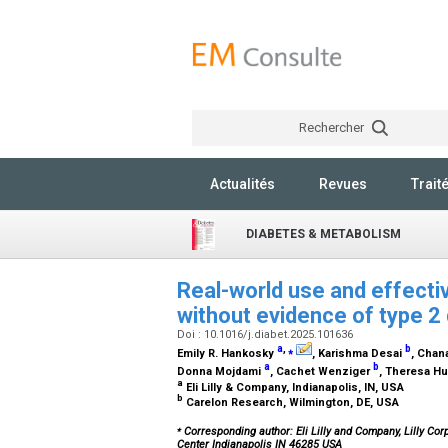
Rechercher
Actualités
Revues
Trait
DIABETES & METABOLISM
Real-world use and effecti
without evidence of type 2 
Doi : 10.1016/j.diabet.2025.101636
a
,
⁎
b
Emily R. Hankosky
, Karishma Desai
, Chan
a
b
Donna Mojdami
, Cachet Wenziger
, Theresa Hu
a
Eli Lilly & Company, Indianapolis, IN, USA
b
Carelon Research, Wilmington, DE, USA
⁎
Corresponding author: Eli Lilly and Company, Lilly Corp
Center Indianapolis IN 46285 USA