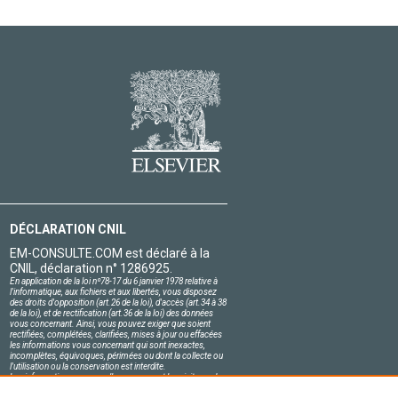
DÉCLARATION CNIL
EM-CONSULTE.COM est déclaré à la
CNIL, déclaration n° 1286925.
En application de la loi nº78-17 du 6 janvier 1978 relative à
l'informatique, aux fichiers et aux libertés, vous disposez
des droits d'opposition (art.26 de la loi), d'accès (art.34 à 38
de la loi), et de rectification (art.36 de la loi) des données
vous concernant. Ainsi, vous pouvez exiger que soient
rectifiées, complétées, clarifiées, mises à jour ou effacées
les informations vous concernant qui sont inexactes,
incomplètes, équivoques, périmées ou dont la collecte ou
l'utilisation ou la conservation est interdite.
Les informations personnelles concernant les visiteurs de
notre site, y compris leur identité, sont confidentielles.