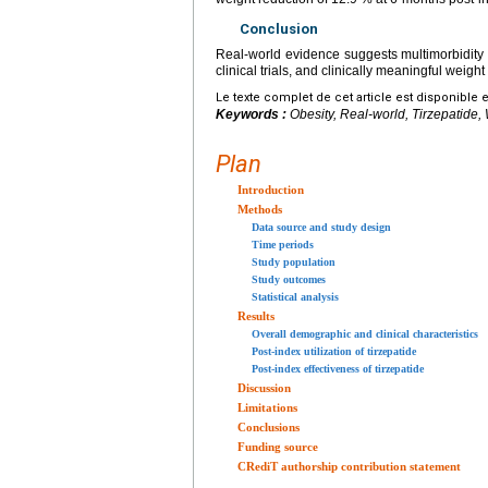
Conclusion
Real-world evidence suggests multimorbidity a
clinical trials, and clinically meaningful weig
Le texte complet de cet article est disponible 
Keywords :
Obesity, Real-world, Tirzepatide,
Plan
Introduction
Methods
Data source and study design
Time periods
Study population
Study outcomes
Statistical analysis
Results
Overall demographic and clinical characteristics
Post-index utilization of tirzepatide
Post-index effectiveness of tirzepatide
Discussion
Limitations
Conclusions
Funding source
CRediT authorship contribution statement