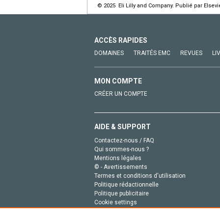
© 2025 Eli Lilly and Company. Publié par Elsev
ACCÈS RAPIDES
DOMAINES
TRAITÉS EMC
REVUES
LI
MON COMPTE
CRÉER UN COMPTE
AIDE & SUPPORT
Contactez-nous / FAQ
Qui sommes-nous ?
Mentions légales
© - Avertissements
Termes et conditions d'utilisation
Politique rédactionnelle
Politique publicitaire
Cookie settings
Politique de la vie privée