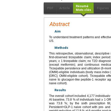
Résumé
PDF
Article
Figures
Mots clés
Abstract
Aim
To understand treatment patterns and effectiv
US.
Methods
This retrospective, observational, descripti
first-observed tirzepatide claim; index perio
years; ≥ 1 tirzepatide claim; no T2D diagnos
(except metformin); and continuous medica
Tirzepatide persistence and utilization (6-
(OMM)-eligible individuals (body mass index
[ORC]; OMM-eligible cohort). Tirzepatide e
naive to glucagon-like peptide-1 receptor ag
naive cohort).
Results
The overall cohort included 4,177 individua
At baseline, 73.8 % of individuals had ≥ 1 O
was 73.8 %; by the sixth prescription fil
Persistent+GLP-1 naive cohort with pre- an
weight reduction of 12.9 % at 6-months post-i