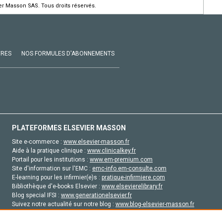
ier Masson SAS. Tous droits réservés.
VRES
NOS FORMULES D'ABONNEMENTS
PLATEFORMES ELSEVIER MASSON
Site e-commerce :
www.elsevier-masson.fr
Aide à la pratique clinique :
www.clinicalkey.fr
Portail pour les institutions :
www.em-premium.com
Site d'information sur l'EMC :
emc-info.em-consulte.com
E-learning pour les infirmier(e)s :
pratique-infirmiere.com
Bibliothèque d'e-books Elsevier :
www.elsevierelibrary.fr
Blog special IFSI :
www.generationelsevier.fr
Suivez notre actualité sur notre blog :
www.blog-elsevier-masson.fr
Site d'emploi en santé :
emploisante.com