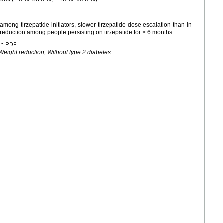
mong tirzepatide initiators, slower tirzepatide dose escalation than in
ht reduction among people persisting on tirzepatide for ≥ 6 months.
en PDF.
 Weight reduction, Without type 2 diabetes