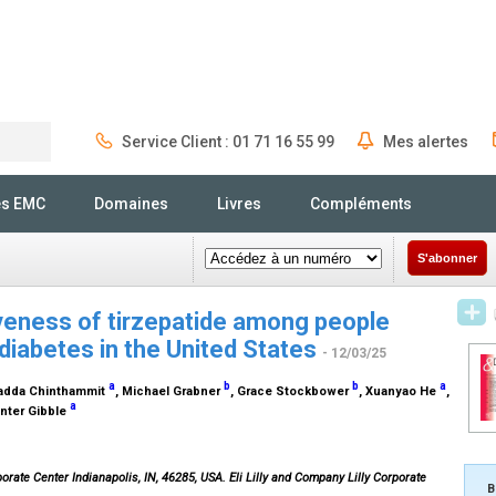
Service Client : 01 71 16 55 99
Mes alertes
Rechercher
és EMC
Domaines
Livres
Compléments
S'abonner
veness of tirzepatide among people
diabetes in the United States
- 12/03/25
a
b
b
a
adda Chinthammit
, Michael Grabner
, Grace Stockbower
, Xuanyao He
,
a
nter Gibble
orate Center Indianapolis, IN, 46285, USA. Eli Lilly and Company Lilly Corporate
B