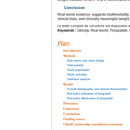
Conclusion
Real-world evidence suggests multimorbidity a
clinical trials, and clinically meaningful weig
Le texte complet de cet article est disponible 
Keywords :
Obesity, Real-world, Tirzepatide,
Plan
Introduction
Methods
Data source and study design
Time periods
Study population
Study outcomes
Statistical analysis
Results
Overall demographic and clinical characteristics
Post-index utilization of tirzepatide
Post-index effectiveness of tirzepatide
Discussion
Limitations
Conclusions
Funding source
CRediT authorship contribution statement