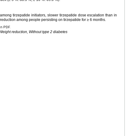
mong tirzepatide initiators, slower tirzepatide dose escalation than in
ht reduction among people persisting on tirzepatide for ≥ 6 months.
en PDF.
 Weight reduction, Without type 2 diabetes