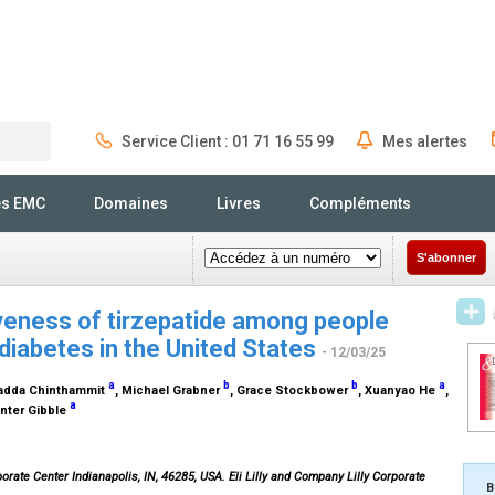
Service Client : 01 71 16 55 99
Mes alertes
Rechercher
és EMC
Domaines
Livres
Compléments
S'abonner
veness of tirzepatide among people
diabetes in the United States
- 12/03/25
a
b
b
a
adda Chinthammit
, Michael Grabner
, Grace Stockbower
, Xuanyao He
,
a
nter Gibble
orate Center Indianapolis, IN, 46285, USA. Eli Lilly and Company Lilly Corporate
B