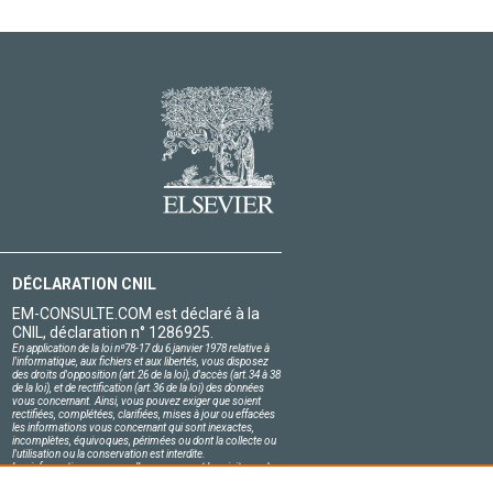
DÉCLARATION CNIL
EM-CONSULTE.COM est déclaré à la
CNIL, déclaration n° 1286925.
En application de la loi nº78-17 du 6 janvier 1978 relative à
l'informatique, aux fichiers et aux libertés, vous disposez
des droits d'opposition (art.26 de la loi), d'accès (art.34 à 38
de la loi), et de rectification (art.36 de la loi) des données
vous concernant. Ainsi, vous pouvez exiger que soient
rectifiées, complétées, clarifiées, mises à jour ou effacées
les informations vous concernant qui sont inexactes,
incomplètes, équivoques, périmées ou dont la collecte ou
l'utilisation ou la conservation est interdite.
Les informations personnelles concernant les visiteurs de
notre site, y compris leur identité, sont confidentielles.