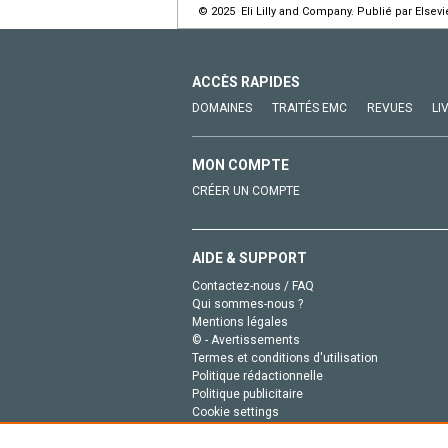
© 2025 Eli Lilly and Company. Publié par Elsev
ACCÈS RAPIDES
DOMAINES
TRAITÉS EMC
REVUES
LI
MON COMPTE
CRÉER UN COMPTE
AIDE & SUPPORT
Contactez-nous / FAQ
Qui sommes-nous ?
Mentions légales
© - Avertissements
Termes et conditions d'utilisation
Politique rédactionnelle
Politique publicitaire
Cookie settings
Politique de la vie privée