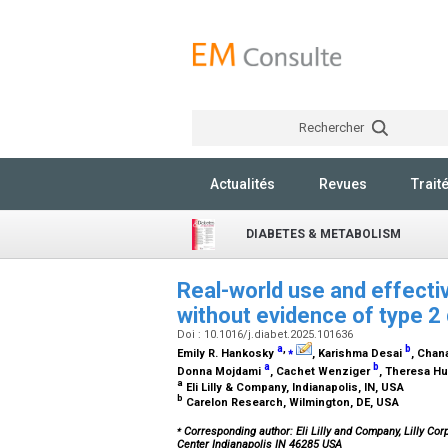
Rechercher
Actualités
Revues
Trait
DIABETES & METABOLISM
Real-world use and effecti
without evidence of type 2 
Doi : 10.1016/j.diabet.2025.101636
a
,
⁎
b
Emily R. Hankosky
, Karishma Desai
, Chan
a
b
Donna Mojdami
, Cachet Wenziger
, Theresa Hu
a
Eli Lilly & Company, Indianapolis, IN, USA
b
Carelon Research, Wilmington, DE, USA
⁎
Corresponding author: Eli Lilly and Company, Lilly Corp
Center Indianapolis IN 46285 USA