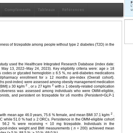
p
L
Compléments
Tableaux
Références
u
eness of tirzepatide among people without type 2 diabetes (T2D) in the
ve study used the Healthcare Integrated Research Database (index date:
d: May 13, 2022–May 24, 2023). Key eligibility criteria were: age ≥ 18
is codes or glycated hemoglobin ≥ 6.5 %, no anti-diabetes medications
l/pharmacy enrollment for ≥ 12 months pre-index (Overall cohort).
months post-index) were assessed among obesity management medication
2
2
 [BMI] ≥ 30 kg/m
, or ≥ 27 kg/m
with ≥ 1 obesity-related complication
ffectiveness was assessed among individuals who were OMM-eligible,
onists, and persistent on tirzepatide for ≥6 months (Persistent+GLP-1
2
ls with mean age 46.0 years, 75.6 % female, and mean BMI 37.1 kg/m
.
RC while 51.0 % had ≥ 2 ORCs. Persistence in the OMM-eligible cohort
l, 56.2 % were receiving < 10 mg tirzepatide. Individuals in the
d post-index weight and BMI measurements (
n
= 200) achieved mean
ndex (≥ 5 %: 88.5 %; ≥ 10 %: 69.0 %).