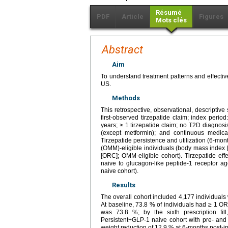
Résumé
PDF
Article
Figures
Mots clés
Abstract
Aim
To understand treatment patterns and effectiv
US.
Methods
This retrospective, observational, descripti
first-observed tirzepatide claim; index perio
years; ≥ 1 tirzepatide claim; no T2D diagnos
(except metformin); and continuous medica
Tirzepatide persistence and utilization (6-
(OMM)-eligible individuals (body mass index
[ORC]; OMM-eligible cohort). Tirzepatide e
naive to glucagon-like peptide-1 receptor ag
naive cohort).
Results
The overall cohort included 4,177 individua
At baseline, 73.8 % of individuals had ≥ 1 O
was 73.8 %; by the sixth prescription fil
Persistent+GLP-1 naive cohort with pre- an
weight reduction of 12.9 % at 6-months post-i