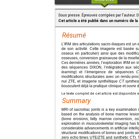
Sous presse. Épreuves corrigées par l'auteur. 
Cet article a été publié dans un numéro de la
Résumé
L’IRM des articulations sacro-iliaques est un
de son activité. Cette imagerie est basée 
osseux en particulier) ainsi que des modifica
osseuses, conversion graisseuse de la moelle
Ces dernières années, l’exploration IRM en im
des séquences DIXON, l’intégration aux séque
learning
) et l’émergence de séquences
C
modifications structurales avec un rendu pr
nul ZTE, et imagerie synthétique
CT synthes
bousculent déjà la pratique clinique et ouvre 
Le texte complet de cet article est disponible 
Summary
MRI of sacroiliac joints is a key examination 
based on the analysis of bone marrow lesion
(bone erosions, fatty marrow conversion, ost
exploration in musculoskeletal imaging has 
considerable advancements in artificial intell
structural modifications of bones and joints w
zero echo times UTE/ZTE and synthetic CT). T