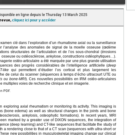
Disponible en ligne depuis le Thursday 13 March 2025
 revue,
cliquez ici pour y accéder
 examen clé dans l’exploration d’un rhumatisme axial ou la surveillance
sur l’analyse des anomalies de signal de la moelle osseuse (œdème
tions structurales de l’articulation et de l’os sous-chondral (érosions
 osseuse ou ostéosclérose, ankylose, constructions ostéophytiques…).
agerie ostéo-articulaire a été marquée par une plus grande utilisation
nces des progrès considérables de l’intelligence artificielle (
deep
T-like
qui permettent d’étudier l’os cortical et plus largement les
oche de celui du scanner (séquences à temps d’écho ultracourt UTE ou
is ou bone-MRI
). Ces nouvelles possibilités en IRM ostéo-articulaires
de multiples voies de recherche clinique et en imagerie.
en PDF.
in exploring axial rheumatism or monitoring its activity. This imaging is
s (bone edema) as well as structural changes in the joints and bone
eosclerosis, ankylosis, osteophytic formations). In recent years, MRI
been marked by a greater use of DIXON sequences, the integration of
igence (deep learning) and CT-like sequences that facilitate the study of
ith a rendering close to that of a CT scan (sequences with ultra-short or
hese new possibilities in musculoskeletal imaging change our clinical