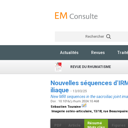
Rechercher
Actualités
Revues
Trait
REVUE DU RHUMATISME
Nouvelles séquences d’IRM d
iliaque
- 13/03/25
New MRI sequences in the sacroiliac joint im
Doi : 10.1016/j.rhum.2024.10.468
Sébastien Touraine
Imagerie ostéo-articulaire, 13/18, rue Beaurepaire
Résumé
PDF
Article
Figures
Mots clés