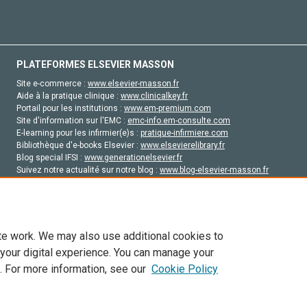
PLATEFORMES ELSEVIER MASSON
Site e-commerce :
www.elsevier-masson.fr
Aide à la pratique clinique :
www.clinicalkey.fr
Portail pour les institutions :
www.em-premium.com
Site d'information sur l'EMC :
emc-info.em-consulte.com
E-learning pour les infirmier(e)s :
pratique-infirmiere.com
Bibliothèque d'e-books Elsevier :
www.elsevierelibrary.fr
Blog special IFSI :
www.generationelsevier.fr
Suivez notre actualité sur notre blog :
www.blog-elsevier-masson.fr
Site d'emploi en santé :
emploisante.com
te work. We may also use additional cookies to
 your digital experience. You can manage your
. For more information, see our
Cookie Policy
vier, ses concédants de licence et ses contributeurs. Tout les droits sont réservés, y 
ogies similaires. Pour tout contenu en libre accès, les conditions de licence Creati