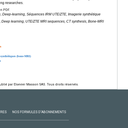
ging researches.
en PDF.
e,
Deep-learning
, Séquences IRM UTE/ZTE, Imagerie synthétique
nce, Deep learning, UTE/ZTE MRI sequences, CT synthesis, Bone-MRI
s
es synthétiques (bone-MRI)
n
lié par Elsevier Masson SAS. Tous droits réservés.
VRES
NOS FORMULES D'ABONNEMENTS