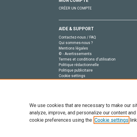
MON COMPTE
CRÉER UN COMPTE
AIDE & SUPPORT
Contactez-nous / FAQ
Qui sommes-nous ?
Mentions légales
© - Avertissements
Termes et conditions d'utilisation
Politique rédactionnelle
Politique publicitaire
Cookie settings
Politique de la vie privée
We use cookies that are necessary to make our si
analyze, improve, and personalize our content and
cookie preferences using the
Cookie settings
link
Tout le contenu de ce site: Copyright © 2026 Else
de données, a la formation en IA et aux technol