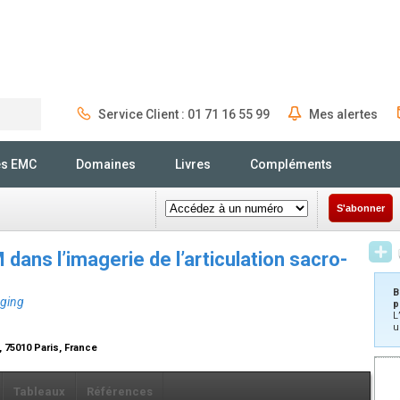
Service Client : 01 71 16 55 99
Mes alertes
Rechercher
és EMC
Domaines
Livres
Compléments
S'abonner
ans l’imagerie de l’articulation sacro-
B
aging
p
L
u
, 75010 Paris, France
Tableaux
Références