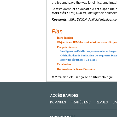
pratice and pave the way for clinical and ima
Le texte complet de cet article est disponible 
Mots clés :
IRM, DIXON, Intelligence artificell
Keywords :
MRI, DIXON, Artificial intellige
Plan
Introduction
Objectifs en IRM des articulations sacro-iliaque
Progrès récents
Intelligence artificielle : super-résolution et imag
Généralisation de l’utilisation des séquences Dixo
Essor des séquences « CT-Like »
Conclusion
Déclaration de liens d’intérêts
© 2024 Société Française de Rhumatologie. Pub
ACCÈS RAPIDES
DOMAINES
TRAITÉS EMC
REVUES
LI