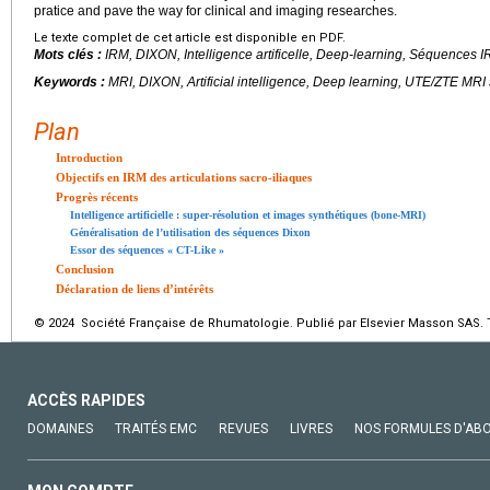
pratice and pave the way for clinical and imaging researches.
Le texte complet de cet article est disponible en PDF.
Mots clés :
IRM, DIXON, Intelligence artificelle,
Deep-learning
, Séquences I
Keywords :
MRI, DIXON, Artificial intelligence, Deep learning, UTE/ZTE MR
Plan
Introduction
Objectifs en IRM des articulations sacro-iliaques
Progrès récents
Intelligence artificielle : super-résolution et images synthétiques (bone-MRI)
Généralisation de l’utilisation des séquences Dixon
Essor des séquences « CT-Like »
Conclusion
Déclaration de liens d’intérêts
© 2024 Société Française de Rhumatologie. Publié par Elsevier Masson SAS. T
ACCÈS RAPIDES
DOMAINES
TRAITÉS EMC
REVUES
LIVRES
NOS FORMULES D'AB