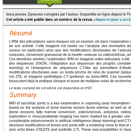
Sous presse. Épreuves corrigées par l'auteur. Disponible en ligne depuis le 
Cet article a été publié dans un numéro de la revue,
cliquez ici pour y acc
Résumé
L’IRM des articulations sacro-iliaques est un examen clé dans l’exploration 
de son activité. Cette imagerie est basée sur l’analyse des anomalies 
osseux en particulier) ainsi que des modifications structurales de l’articul
osseuses, conversion graisseuse de la moelle osseuse ou ostéosclérose, an
Ces dernières années, l’exploration IRM en imagerie ostéo-articulaire a été
des séquences DIXON, l’intégration aux séquences des progrès considérable
learning
) et l’émergence de séquences
CT-like
qui permettent d’étudie
modifications structurales avec un rendu proche de celui du scanner (séq
nul ZTE, et imagerie synthétique
CT synthesis ou bone-MRI
). Ces nouvelle
bousculent déjà la pratique clinique et ouvre de multiples voies de recherche
Le texte complet de cet article est disponible en PDF.
Summary
MRI of sacroiliac joints is a key examination in exploring axial rheumatism or
based on the analysis of bone marrow lesions (bone edema) as well as str
(bone erosions, fatty marrow conversion, osteosclerosis, ankylosis, osteop
exploration in musculoskeletal imaging has been marked by a greater use 
considerable advancements in artificial intelligence (deep learning) and CT-li
structural modifications of bones and joints with a rendering close to that of
zero echo times UTE/ZTE and synthetic CT). These new possibilities in musc