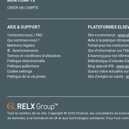
MON COMPTE
CRÉER UN COMPTE
AIDE & SUPPORT
PLATEFORMES ELSE
Contactez-nous / FAQ
Site e-commerce :
www.el
Qui sommes-nous ?
Aide à la pratique clinique
Mentions légales
Portail pour les institution
© - Avertissements
Site d'information sur l'E
Termes et conditions d'utilisation
E-learning pour les infirmi
Politique rédactionnelle
Bibliothèque d'e-books Els
Politique publicitaire
Blog special IFSI :
www.gen
Cookie settings
Suivez notre actualité sur
Politique de la vie privée
Site d'emploi en santé :
e
Tout le contenu de ce site: Copyright © 2026 Elsevier, ses concédants de licence e
de données, a la formation en IA et aux technologies similaires. Pour tout con