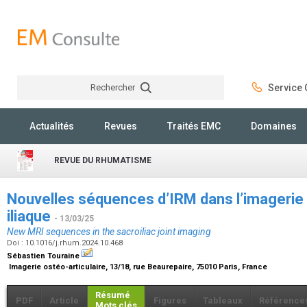
Rechercher
Service C
Rechercher
Actualités
Revues
Traités EMC
Domaines
REVUE DU RHUMATISME
Nouvelles séquences d’IRM dans l’imagerie d
iliaque
- 13/03/25
New MRI sequences in the sacroiliac joint imaging
Doi : 10.1016/j.rhum.2024.10.468
Sébastien Touraine
Imagerie ostéo-articulaire, 13/18, rue Beaurepaire, 75010 Paris, France
Résumé
PDF
Article
Figures
Tableaux
Référence
Mots clés