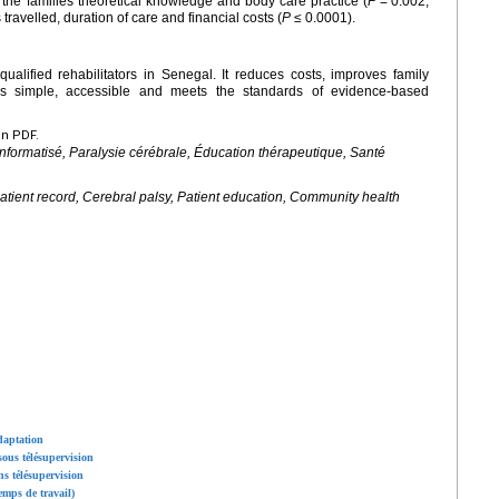
 the families theoretical knowledge and body care practice (
P
=
0.002,
ravelled, duration of care and financial costs (
P
≤
0.0001).
qualified rehabilitators in Senegal. It reduces costs, improves family
s simple, accessible and meets the standards of evidence-based
en PDF.
informatisé, Paralysie cérébrale, Éducation thérapeutique, Santé
atient record, Cerebral palsy, Patient education, Community health
daptation
sous télésupervision
ns télésupervision
temps de travail)