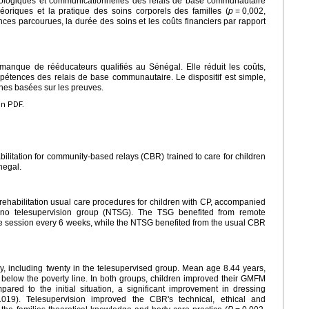
ologiques et communicationnelles des relais de base communautaire
éoriques et la pratique des soins corporels des familles (
p
=
0,002,
ances parcourues, la durée des soins et les coûts financiers par rapport
 manque de rééducateurs qualifiés au Sénégal. Elle réduit les coûts,
ompétences des relais de base communautaire. Le dispositif est simple,
hes basées sur les preuves.
en PDF.
bilitation for community-based relays (CBR) trained to care for children
negal.
rehabilitation usual care procedures for children with CP, accompanied
no telesupervision group (NTSG). The TSG benefited from remote
one session every 6 weeks, while the NTSG benefited from the usual CBR
dy, including twenty in the telesupervised group. Mean age 8.44 years,
ow the poverty line. In both groups, children improved their GMFM
ared to the initial situation, a significant improvement in dressing
.019). Telesupervision improved the CBR's technical, ethical and