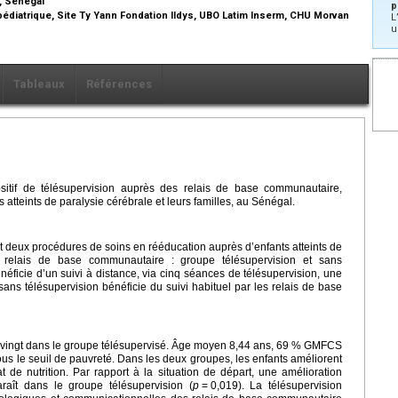
, Sénégal
p
diatrique, Site Ty Yann Fondation Ildys, UBO Latim Inserm, CHU Morvan
L
u
Tableaux
Références
sitif de télésupervision auprès des relais de base communautaire,
teints de paralysie cérébrale et leurs familles, au Sénégal.
 deux procédures de soins en rééducation auprès d’enfants atteints de
 relais de base communautaire : groupe télésupervision et sans
néficie d’un suivi à distance, via cinq séances de télésupervision, une
ans télésupervision bénéficie du suivi habituel par les relais de base
ont vingt dans le groupe télésupervisé. Âge moyen 8,44 ans, 69 % GMFCS
ous le seuil de pauvreté. Dans les deux groupes, les enfants améliorent
 de nutrition. Par rapport à la situation de départ, une amélioration
paraît dans le groupe télésupervision (
p
=
0,019). La télésupervision