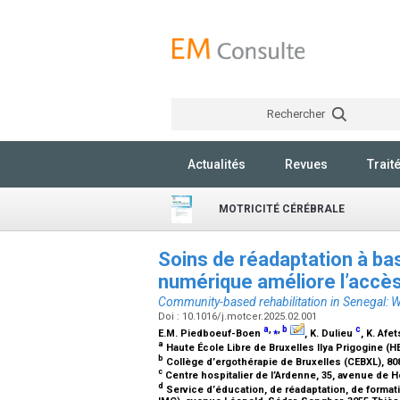
Rechercher
Actualités
Revues
Trait
MOTRICITÉ CÉRÉBRALE
Soins de réadaptation à ba
numérique améliore l’accès
Community-based rehabilitation in Senegal: W
Doi : 10.1016/j.motcer.2025.02.001
a
,
⁎
,
b
c
E.M. Piedboeuf-Boen
, K. Dulieu
, K. Af
a
Haute École Libre de Bruxelles Ilya Prigogine (H
b
Collège d’ergothérapie de Bruxelles (CEBXL), 80
c
Centre hospitalier de l’Ardenne, 35, avenue de H
d
Service d’éducation, de réadaptation, de formati