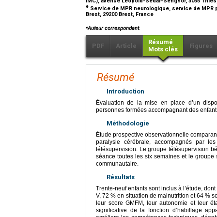
IMC), avenue Léopold-Sédar-Senghor, 3055 Thiès
e
Service de MPR neurologique, service de MPR pé
Brest, 29200 Brest, France
⁎
Auteur correspondant.
Résumé
PDF
Article
Figures
Mots clés
Résumé
Introduction
Évaluation de la mise en place d’un dispo
personnes formées accompagnant des enfants at
Méthodologie
Étude prospective observationnelle comparant
paralysie cérébrale, accompagnés par les
télésupervision. Le groupe télésupervision bé
séance toutes les six semaines et le groupe s
communautaire.
Résultats
Trente-neuf enfants sont inclus à l’étude, d
V, 72 % en situation de malnutrition et 64 % s
leur score GMFM, leur autonomie et leur état
significative de la fonction d’habillage ap