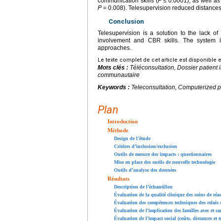
communication skills (
P
≤
0.0001), as well as
P
=
0.008). Telesupervision reduced distances t
Conclusion
Telesupervision is a solution to the lack of 
involvement and CBR skills. The system i
approaches.
Le texte complet de cet article est disponible 
Mots clés :
Téléconsultation, Dossier patient 
communautaire
Keywords :
Teleconsultation, Computerized p
Plan
Introduction
Méthode
Design de l’étude
Critères d’inclusion/exclusion
Outils de mesure des impacts : questionnaires
Mise en place des outils de nouvelle technologie
Outils d’analyse des données
Résultats
Description de l’échantillon
Évaluation de la qualité clinique des soins de réa
Évaluation des compétences techniques des relais 
Évaluation de l’implication des familles avec et sa
Évaluation de l’impact social (coûts, distances et 