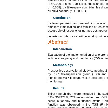
améliore les compétences techniques, déont
(
p
≤
0,0001) ainsi que les connaissances th
p
=
0,008). La télésupervision réduit les dist
au suivi habituel (
p
≤
0,0001).
Conclusion
La télésupervision est une solution face au
améliore l’implication des familles et les c
accessible et respecte les normes des approc
Le texte complet de cet article est disponible 
Abstract
Introduction
Evaluation of the implementation of a telereha
with cerebral palsy and their family (CP) in Se
Methodology
Prospective observational study comparing 2 
by CBR: telesupervision group (TSG) and 
monitoring, via 5 telesupervision sessions, 
monitoring.
Results
Thirty-nine children were included in the stu
69% GMFCS V, 72% malnourished and 64% bel
score, autonomy and nutritional status. Comp
function was observed in the TSG (
P
=
0