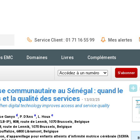
Service Client : 01 71 16 55 99
Mes alertes
Rechercher
és EMC
Domaines
Livres
Compléments
S'abonner
se communautaire au Sénégal : quand le
 et la qualité des services
- 13/03/25
hen digital technology improves access and service quality
d
a
e
etse Ganyo
, P. D’Ans
, L. Houx
ELB-IP), 808, route de Lennik, 1070 Brussels, Belgique
8, route de Lennik, 1070 Brussels, Belgique
ouffalize, 6800 Libramont, Belgique
on, d’appareillage pour enfants atteints d’infirmité motrice cérébrale (SERFA
B