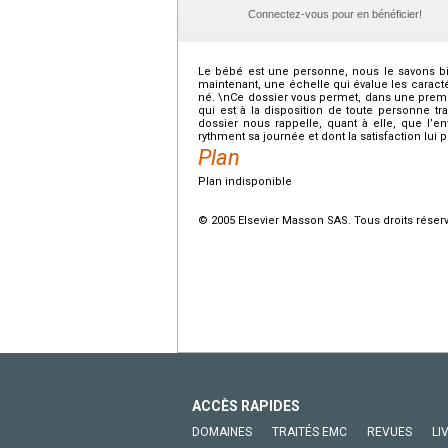
Connectez-vous pour en bénéficier!
Le bébé est une personne, nous le savons bie
maintenant, une échelle qui évalue les carac
né. \nCe dossier vous permet, dans une première
qui est à la disposition de toute personne t
dossier nous rappelle, quant à elle, que l’enf
rythment sa journée et dont la satisfaction lui 
Plan
Plan indisponible
© 2005 Elsevier Masson SAS. Tous droits réser
ACCÈS RAPIDES
DOMAINES
TRAITÉS EMC
REVUES
LI