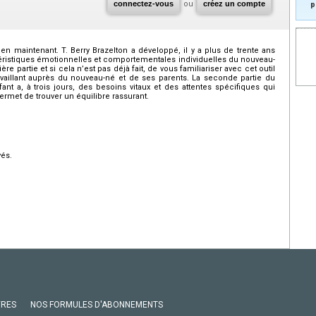
connectez-vous
ou
créez un compte
p
n maintenant. T. Berry Brazelton a développé, il y a plus de trente ans
téristiques émotionnelles et comportementales individuelles du nouveau-
 partie et si cela n’est pas déjà fait, de vous familiariser avec cet outil
ravaillant auprès du nouveau-né et de ses parents. La seconde partie du
ant a, à trois jours, des besoins vitaux et des attentes spécifiques qui
permet de trouver un équilibre rassurant.
vés.
VRES
NOS FORMULES D'ABONNEMENTS