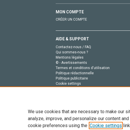
MON COMPTE
CRÉER UN COMPTE
AIDE & SUPPORT
Contactez-nous / FAQ
Qui sommes-nous ?
Mentions légales
© - Avertissements
Termes et conditions d'utilisation
Politique rédactionnelle
Politique publicitaire
Cookie settings
Politique de la vie privée
We use cookies that are necessary to make our si
analyze, improve, and personalize our content and
cookie preferences using the
Cookie settings
link
Tout le contenu de ce site: Copyright © 2026 Else