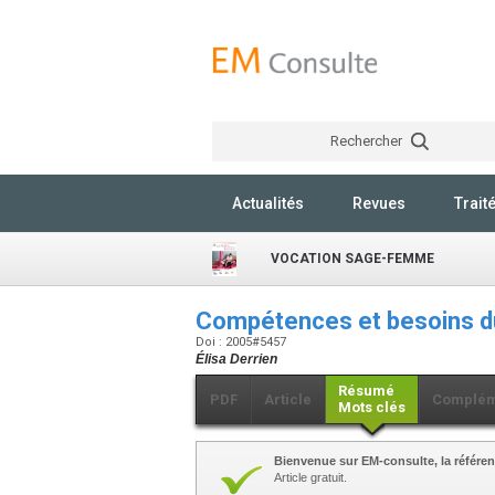
Rechercher
Actualités
Revues
Trait
VOCATION SAGE-FEMME
Compétences et besoins 
Doi : 2005#5457
Élisa Derrien
Résumé
PDF
Article
Complém
Mots clés
Bienvenue sur EM-consulte, la référen
Article gratuit.