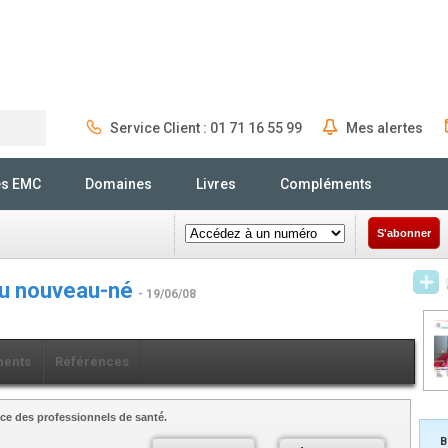
Service Client : 01 71 16 55 99
Mes alertes
Rechercher
és EMC
Domaines
Livres
Compléments
S'abonner
du nouveau-né
- 19/06/08
ents
Références
ce des professionnels de santé.
B