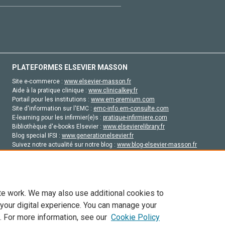
PLATEFORMES ELSEVIER MASSON
Site e-commerce :
www.elsevier-masson.fr
Aide à la pratique clinique :
www.clinicalkey.fr
Portail pour les institutions :
www.em-premium.com
Site d'information sur l'EMC :
emc-info.em-consulte.com
E-learning pour les infirmier(e)s :
pratique-infirmiere.com
Bibliothèque d'e-books Elsevier :
www.elsevierelibrary.fr
Blog special IFSI :
www.generationelsevier.fr
Suivez notre actualité sur notre blog :
www.blog-elsevier-masson.fr
Site d'emploi en santé :
emploisante.com
te work. We may also use additional cookies to
 your digital experience. You can manage your
. For more information, see our
Cookie Policy
vier, ses concédants de licence et ses contributeurs. Tout les droits sont réservés, y 