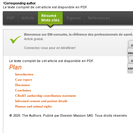
⁎
Corresponding author.
Le texte complet de cet article est disponible en PDF.
Résumé
PDF
Article
Figures
Références
Mots clés
Bienvenue sur EM-consulte, la référence des professionnels de santé.
Article gratuit.
c
Connectez-vous pour en bénéficier!
vo
Le texte complet de cet article est disponible en PDF.
Plan
co
Introduction
Case report
Discussion
Conclusion
CRediT authorship contribution statement
Informed consent and patient details
Human and animal rights
© 2025 The Authors. Publié par Elsevier Masson SAS. Tous droits réservés.