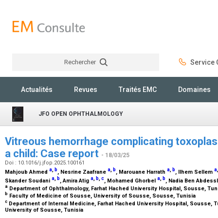
Rechercher
Service C
Rechercher
Actualités
Revues
Traités EMC
Domaines
JFO OPEN OPHTHALMOLOGY
Vitreous hemorrhage complicating toxoplasm
a child: Case report
- 18/03/25
Doi : 10.1016/j.jfop.2025.100161
a
,
b
a
,
b
a
,
b
a
Mahjoub Ahmed
, Nesrine Zaafrane
, Marouane Harrath
, Ilhem Sellem
a
,
b
a
,
b
,
c
a
,
b
Skander Soudani
, Amira Atig
, Mohamed Ghorbel
, Nadia Ben Abdes
a
Department of Ophthalmology, Farhat Hached University Hospital, Sousse, Tun
b
Faculty of Medicine of Sousse, University of Sousse, Sousse, Tunisia
c
Department of Internal Medicine, Farhat Hached University Hospital, Sousse, T
University of Sousse, Tunisia