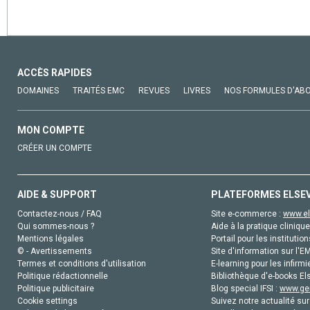
ACCÈS RAPIDES
DOMAINES
TRAITÉS EMC
REVUES
LIVRES
NOS FORMULES D'AB
MON COMPTE
CRÉER UN COMPTE
AIDE & SUPPORT
PLATEFORMES ELSE
Contactez-nous / FAQ
Site e-commerce :
www.el
Qui sommes-nous ?
Aide à la pratique clinique
Mentions légales
Portail pour les institution
© - Avertissements
Site d'information sur l'E
Termes et conditions d'utilisation
E-learning pour les infirmi
Politique rédactionnelle
Bibliothèque d'e-books Els
Politique publicitaire
Blog special IFSI :
www.gen
Cookie settings
Suivez notre actualité sur