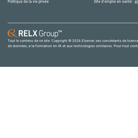
Politique de la vie privée
Site d'emploi en santé :
e
Tout le contenu de ce site: Copyright © 2026 Elsevier, ses concédants de licence e
de données, a la formation en IA et aux technologies similaires. Pour tout con