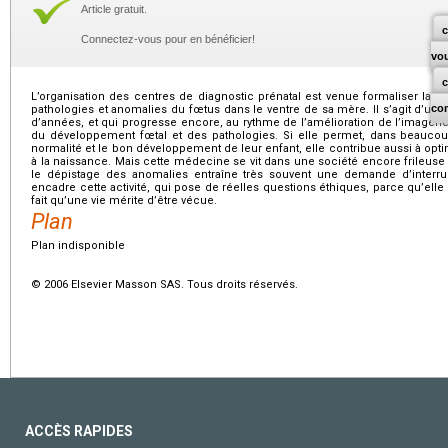
Article gratuit.
c
Connectez-vous pour en bénéficier!
vo
L’organisation des centres de diagnostic prénatal est venue formaliser la p
co
pathologies et anomalies du fœtus dans le ventre de sa mère. Il s’agit d’u
d’années, et qui progresse encore, au rythme de l’amélioration de l’image
du développement fœtal et des pathologies. Si elle permet, dans beaucoup
normalité et le bon développement de leur enfant, elle contribue aussi à opt
à la naissance. Mais cette médecine se vit dans une société encore frileuse d
le dépistage des anomalies entraîne très souvent une demande d’interrup
encadre cette activité, qui pose de réelles questions éthiques, parce qu’ell
fait qu’une vie mérite d’être vécue.
Plan
Plan indisponible
© 2006 Elsevier Masson SAS. Tous droits réservés.
ACCÈS RAPIDES