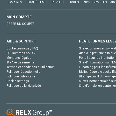
DOMAINES
TRAITÉS EMC
REVUES
LIVRES
NOS FORMULES D'AB
MON COMPTE
CRÉER UN COMPTE
AIDE & SUPPORT
PLATEFORMES ELSE
Contactez-nous / FAQ
Site e-commerce :
www.el
Qui sommes-nous ?
Aide à la pratique clinique
Mentions légales
Portail pour les institution
© - Avertissements
Site d'information sur l'E
Termes et conditions d'utilisation
E-learning pour les infirmi
Politique rédactionnelle
Bibliothèque d'e-books Els
Politique publicitaire
Blog special IFSI :
www.gen
Cookie settings
Suivez notre actualité sur
Politique de la vie privée
Site d'emploi en santé :
e