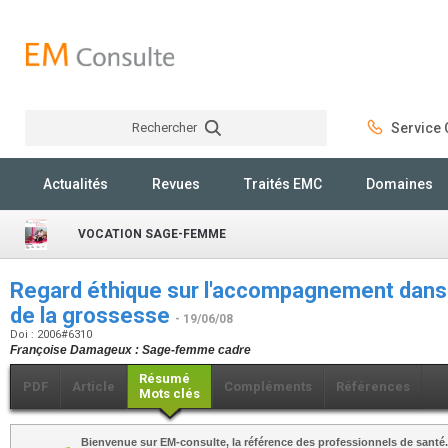
Rechercher
Service C
Rechercher
Actualités
Revues
Traités EMC
Domaines
VOCATION SAGE-FEMME
Regard éthique sur l'accompagnement dans l
de la grossesse
- 19/06/08
Doi : 2006#6310
Françoise Damageux : Sage-femme cadre
Résumé
PDF
Article
Compléments
Références
Mots clés
Bienvenue sur EM-consulte, la référence des professionnels de santé.