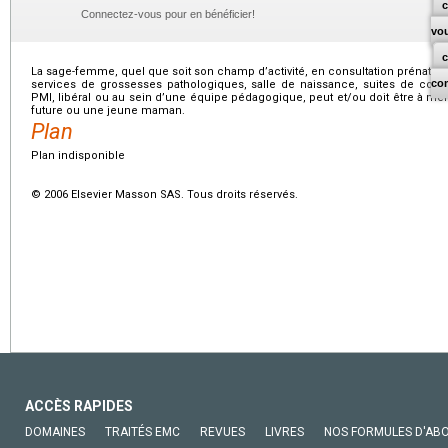
c
Connectez-vous pour en bénéficier!
vo
La sage-femme, quel que soit son champ d’activité, en consultation prénatale
co
services de grossesses pathologiques, salle de naissance, suites de couc
PMI, libéral ou au sein d’une équipe pédagogique, peut et/ou doit être à mê
future ou une jeune maman.
Plan
Plan indisponible
© 2006 Elsevier Masson SAS. Tous droits réservés.
ACCÈS RAPIDES
DOMAINES
TRAITÉS EMC
REVUES
LIVRES
NOS FORMULES D'AB