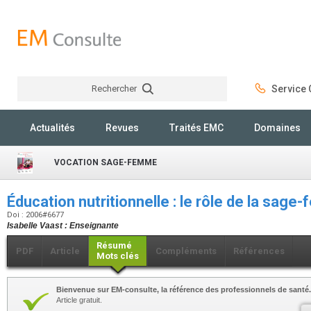
Rechercher
Service C
Rechercher
Actualités
Revues
Traités EMC
Domaines
VOCATION SAGE-FEMME
Éducation nutritionnelle : le rôle de la sag
Doi : 2006#6677
Isabelle Vaast : Enseignante
Résumé
PDF
Article
Compléments
Références
Mots clés
Bienvenue sur EM-consulte, la référence des professionnels de santé.
Article gratuit.