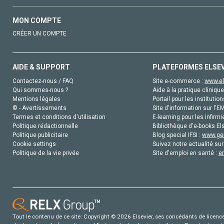
MON COMPTE
CRÉER UN COMPTE
AIDE & SUPPORT
PLATEFORMES ELSE
Contactez-nous / FAQ
Site e-commerce :
www.el
Qui sommes-nous ?
Aide à la pratique clinique
Mentions légales
Portail pour les institution
© - Avertissements
Site d'information sur l'E
Termes et conditions d'utilisation
E-learning pour les infirmi
Politique rédactionnelle
Bibliothèque d'e-books Els
Politique publicitaire
Blog special IFSI :
www.gen
Cookie settings
Suivez notre actualité sur
Politique de la vie privée
Site d'emploi en santé :
e
Tout le contenu de ce site: Copyright © 2026 Elsevier, ses concédants de licence e