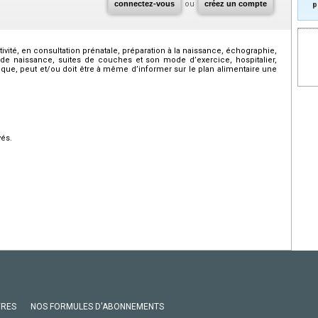
connectez-vous
ou
créez un compte
p
ité, en consultation prénatale, préparation à la naissance, échographie,
 de naissance, suites de couches et son mode d’exercice, hospitalier,
que, peut et/ou doit être à même d’informer sur le plan alimentaire une
vés.
VRES
NOS FORMULES D'ABONNEMENTS