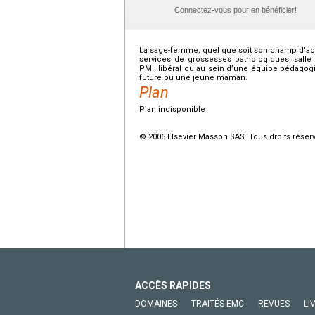
Connectez-vous pour en bénéficier!
La sage-femme, quel que soit son champ d’activ
services de grossesses pathologiques, salle
PMI, libéral ou au sein d’une équipe pédagogi
future ou une jeune maman.
Plan
Plan indisponible
© 2006 Elsevier Masson SAS. Tous droits réser
ACCÈS RAPIDES
DOMAINES
TRAITÉS EMC
REVUES
LI