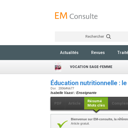
Rechercher
Actualités
Revues
Trait
VOCATION SAGE-FEMME
Éducation nutritionnelle : 
Doi : 2006#6677
Isabelle Vaast : Enseignante
Résumé
PDF
Article
Complém
Mots clés
Bienvenue sur EM-consulte, la référen
Article gratuit.