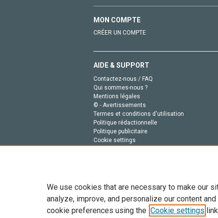
MON COMPTE
CRÉER UN COMPTE
AIDE & SUPPORT
Contactez-nous / FAQ
Qui sommes-nous ?
Mentions légales
© - Avertissements
Termes et conditions d'utilisation
Politique rédactionnelle
Politique publicitaire
Cookie settings
Politique de la vie privée
We use cookies that are necessary to make our si
analyze, improve, and personalize our content and
cookie preferences using the
Cookie settings
link
Tout le contenu de ce site: Copyright © 2026 Else