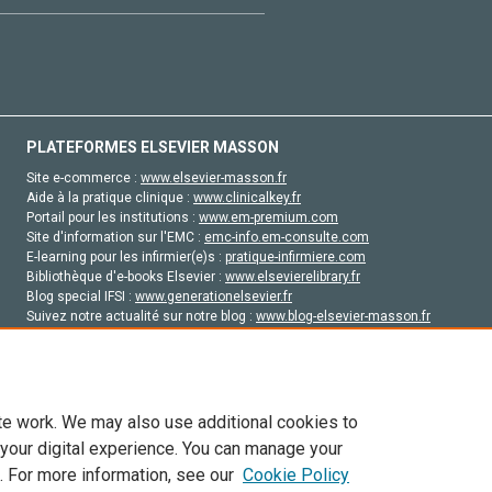
PLATEFORMES ELSEVIER MASSON
Site e-commerce :
www.elsevier-masson.fr
Aide à la pratique clinique :
www.clinicalkey.fr
Portail pour les institutions :
www.em-premium.com
Site d'information sur l'EMC :
emc-info.em-consulte.com
E-learning pour les infirmier(e)s :
pratique-infirmiere.com
Bibliothèque d'e-books Elsevier :
www.elsevierelibrary.fr
Blog special IFSI :
www.generationelsevier.fr
Suivez notre actualité sur notre blog :
www.blog-elsevier-masson.fr
Site d'emploi en santé :
emploisante.com
te work. We may also use additional cookies to
 your digital experience. You can manage your
. For more information, see our
Cookie Policy
vier, ses concédants de licence et ses contributeurs. Tout les droits sont réservés, y 