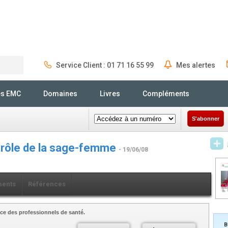
Service Client : 01 71 16 55 99
Mes alertes
Rechercher
és EMC
Domaines
Livres
Compléments
S'abonner
le rôle de la sage-femme
- 19/06/08
ents
Références
ce des professionnels de santé.
B