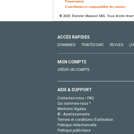
Financement
Contribution et responsabilité des auteurs
© 2025 Elsevier Masson SAS. Tous droits réser
ACCÈS RAPIDES
DOMAINES
TRAITÉS EMC
REVUES
LI
MON COMPTE
CRÉER UN COMPTE
AIDE & SUPPORT
Contactez-nous / FAQ
Qui sommes-nous ?
Mentions légales
© - Avertissements
Termes et conditions d'utilisation
Politique rédactionnelle
Politique publicitaire