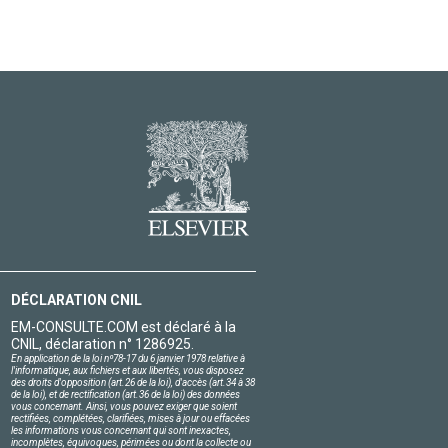
DÉCLARATION CNIL
EM-CONSULTE.COM est déclaré à la
CNIL, déclaration n° 1286925.
En application de la loi nº78-17 du 6 janvier 1978 relative à
l'informatique, aux fichiers et aux libertés, vous disposez
des droits d'opposition (art.26 de la loi), d'accès (art.34 à 38
de la loi), et de rectification (art.36 de la loi) des données
vous concernant. Ainsi, vous pouvez exiger que soient
rectifiées, complétées, clarifiées, mises à jour ou effacées
les informations vous concernant qui sont inexactes,
incomplètes, équivoques, périmées ou dont la collecte ou