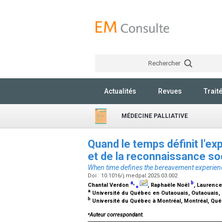
Rechercher
Actualités
Revues
Trait
MÉDECINE PALLIATIVE
Quand le temps définit l’exp
et de la reconnaissance so
When time defines the bereavement experience
Doi : 10.1016/j.medpal.2025.03.002
a
,
b
Chantal Verdon
⁎
, Raphaële Noël
, Laurenc
a
Université du Québec en Outaouais, Outaouais
b
Université du Québec à Montréal, Montréal, Qu
⁎
Auteur correspondant.