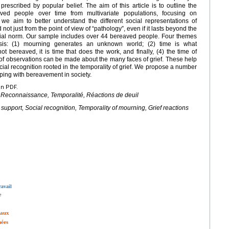
rescribed by popular belief. The aim of this article is to outline the
eaved people over time from multivariate populations, focusing on
 we aim to better understand the different social representations of
t just from the point of view of “pathology”, even if it lasts beyond the
cial norm. Our sample includes over 44 bereaved people. Four themes
sis: (1) mourning generates an unknown world; (2) time is what
ot bereaved, it is time that does the work, and finally, (4) the time of
 of observations can be made about the many faces of grief. These help
cial recognition rooted in the temporality of grief. We propose a number
ping with bereavement in society.
en PDF.
, Reconnaissance, Temporalité, Réactions de deuil
upport, Social recognition, Temporality of mourning, Grief reactions
ravail
e
maux
nées