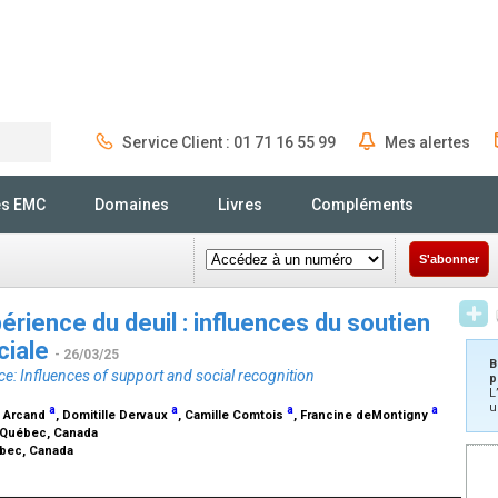
Service Client : 01 71 16 55 99
Mes alertes
Rechercher
és EMC
Domaines
Livres
Compléments
S'abonner
érience du deuil : influences du soutien
ciale
- 26/03/25
B
: Influences of support and social recognition
p
L
u
a
a
a
a
e Arcand
, Domitille Dervaux
, Camille Comtois
, Francine deMontigny
, Québec, Canada
ébec, Canada