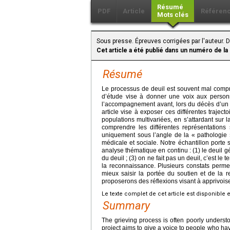
Résumé
PDF
Article
Référen
Mots clés
Sous presse. Épreuves corrigées par l'auteur.
Cet article a été publié dans un numéro de la
Résumé
Le processus de deuil est souvent mal compris
d’étude vise à donner une voix aux personn
l’accompagnement avant, lors du décès d’un p
article vise à exposer ces différentes trajec
populations multivariées, en s’attardant sur 
comprendre les différentes représentations
uniquement sous l’angle de la « pathologie
médicale et sociale. Notre échantillon port
analyse thématique en continu : (1) le deuil g
du deuil ; (3) on ne fait pas un deuil, c’est le t
la reconnaissance. Plusieurs constats permet
mieux saisir la portée du soutien et de la 
proposerons des réflexions visant à apprivoise
Le texte complet de cet article est disponible 
Summary
The grieving process is often poorly understood
project aims to give a voice to people who have