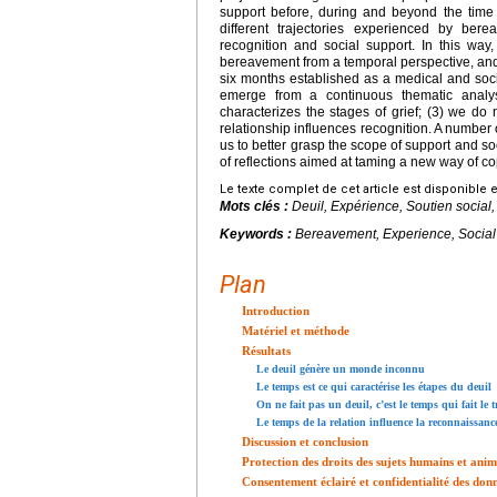
support before, during and beyond the time p
different trajectories experienced by ber
recognition and social support. In this way,
bereavement from a temporal perspective, and no
six months established as a medical and so
emerge from a continuous thematic analy
characterizes the stages of grief; (3) we do n
relationship influences recognition. A number
us to better grasp the scope of support and so
of reflections aimed at taming a new way of co
Le texte complet de cet article est disponible 
Mots clés :
Deuil, Expérience, Soutien social
Keywords :
Bereavement, Experience, Social s
Plan
Introduction
Matériel et méthode
Résultats
Le deuil génère un monde inconnu
Le temps est ce qui caractérise les étapes du deuil
On ne fait pas un deuil, c’est le temps qui fait le t
Le temps de la relation influence la reconnaissanc
Discussion et conclusion
Protection des droits des sujets humains et ani
Consentement éclairé et confidentialité des don