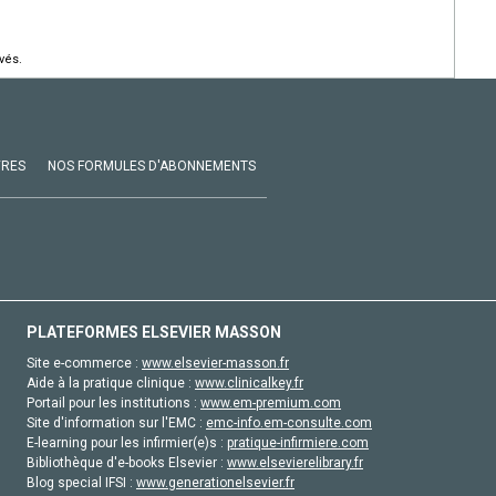
vés.
VRES
NOS FORMULES D'ABONNEMENTS
PLATEFORMES ELSEVIER MASSON
Site e-commerce :
www.elsevier-masson.fr
Aide à la pratique clinique :
www.clinicalkey.fr
Portail pour les institutions :
www.em-premium.com
Site d'information sur l'EMC :
emc-info.em-consulte.com
E-learning pour les infirmier(e)s :
pratique-infirmiere.com
Bibliothèque d'e-books Elsevier :
www.elsevierelibrary.fr
Blog special IFSI :
www.generationelsevier.fr