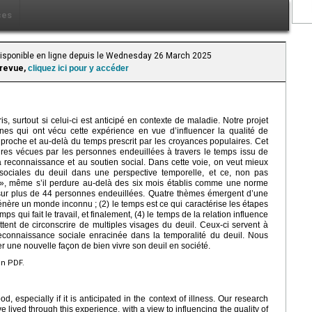
ces
 Disponible en ligne depuis le Wednesday 26 March 2025
 revue,
cliquez ici pour y accéder
, surtout si celui-ci est anticipé en contexte de maladie. Notre projet
es qui ont vécu cette expérience en vue d’influencer la qualité de
roche et au-delà du temps prescrit par les croyances populaires. Cet
toires vécues par les personnes endeuillées à travers le temps issu de
la reconnaissance et au soutien social. Dans cette voie, on veut mieux
 sociales du deuil dans une perspective temporelle, et ce, non pas
 », même s’il perdure au-delà des six mois établis comme une norme
e sur plus de 44 personnes endeuillées. Quatre thèmes émergent d’une
énère un monde inconnu ; (2) le temps est ce qui caractérise les étapes
emps qui fait le travail, et finalement, (4) le temps de la relation influence
tent de circonscrire de multiples visages du deuil. Ceux-ci servent à
reconnaissance sociale enracinée dans la temporalité du deuil. Nous
r une nouvelle façon de bien vivre son deuil en société.
en PDF.
, especially if it is anticipated in the context of illness. Our research
 lived through this experience, with a view to influencing the quality of