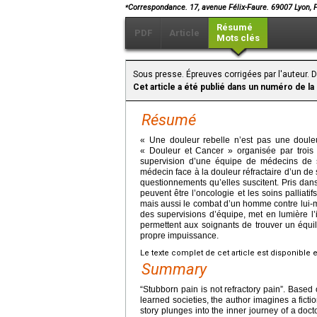
⁎
Correspondance. 17, avenue Félix-Faure. 69007 Lyon,
Résumé
PDF
Article
Mots clés
Sous presse. Épreuves corrigées par l'auteur.
Cet article a été publié dans un numéro de la
Résumé
« Une douleur rebelle n’est pas une douleur
« Douleur et Cancer » organisée par trois 
supervision d’une équipe de médecins de so
médecin face à la douleur réfractaire d’un de 
questionnements qu’elles suscitent. Pris dan
peuvent être l’oncologie et les soins palliati
mais aussi le combat d’un homme contre lui-m
des supervisions d’équipe, met en lumière 
permettent aux soignants de trouver un équil
propre impuissance.
Le texte complet de cet article est disponible 
Summary
“Stubborn pain is not refractory pain”. Based
learned societies, the author imagines a ficti
story plunges into the inner journey of a doct