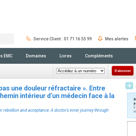
Service Client : 01 71 16 55 99
Mes alertes
Rechercher
és EMC
Domaines
Livres
Compléments
S'abonner
pas une douleur réfractaire ». Entre
chemin intérieur d’un médecin face à la
B
p
L
en rebellion and acceptance: A doctor's inner journey through
u