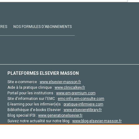
VRES
NOS FORMULES D'ABONNEMENTS
PLATEFORMES ELSEVIER MASSON
Site e-commerce :
www.elsevier-masson.fr
Aide à la pratique clinique :
www.clinicalkey.fr
Portail pour les institutions :
www.em-premium.com
Site d'information sur l'EMC :
emc-info.em-consulte.com
E-learning pour les infirmier(e)s :
pratique-infirmiere.com
Bibliothèque d'e-books Elsevier :
www.elsevierelibrary.fr
Blog special IFSI :
www.generationelsevier.fr
Suivez notre actualité sur notre blog :
www.blog-elsevier-masson.fr
Site d'emploi en santé :
emploisante.com