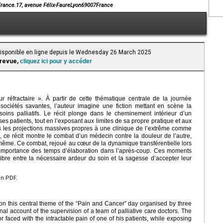
 France.17, avenue Félix-FaureLyon69007France
 Disponible en ligne depuis le Wednesday 26 March 2025
 revue,
cliquez ici pour y accéder
 réfractaire ». À partir de cette thématique centrale de la journée
sociétés savantes, l’auteur imagine une fiction mettant en scène la
ins palliatifs. Le récit plonge dans le cheminement intérieur d’un
ses patients, tout en l’exposant aux limites de sa propre pratique et aux
s les projections massives propres à une clinique de l’extrême comme
fs, ce récit montre le combat d’un médecin contre la douleur de l’autre,
ême. Ce combat, rejoué au cœur de la dynamique transférentielle lors
l’importance des temps d’élaboration dans l’après-coup. Ces moments
ibre entre la nécessaire ardeur du soin et la sagesse d’accepter leur
en PDF.
 on this central theme of the “Pain and Cancer” day organised by three
onal account of the supervision of a team of palliative care doctors. The
or faced with the intractable pain of one of his patients, while exposing