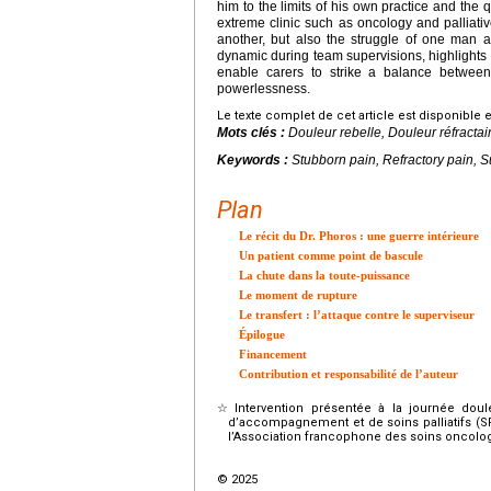
him to the limits of his own practice and the 
extreme clinic such as oncology and palliativ
another, but also the struggle of one man aga
dynamic during team supervisions, highlights 
enable carers to strike a balance betwee
powerlessness.
Le texte complet de cet article est disponible 
Mots clés :
Douleur rebelle, Douleur réfractai
Keywords :
Stubborn pain, Refractory pain, S
Plan
Le récit du Dr. Phoros : une guerre intérieure
Un patient comme point de bascule
La chute dans la toute-puissance
Le moment de rupture
Le transfert : l’attaque contre le superviseur
Épilogue
Financement
Contribution et responsabilité de l’auteur
☆
Intervention présentée à la journée doul
d’accompagnement et de soins palliatifs (SFA
l’Association francophone des soins oncolo
© 2025