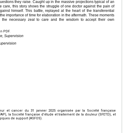
questions they raise. Caught up in the massive projections typical of an
e care, this story shows the struggle of one doctor against the pain of
inst himself. This battle, replayed at the heart of the transferential
the importance of time for elaboration in the aftermath. These moments
n the necessary zeal to care and the wisdom to accept their own
en PDF.
re, Supervision
upervision
eur et cancer du 31 janvier 2025 organisée par la Société française
P), la Société française d’étude et traitement de la douleur (SFETD), et
giques de support (ASFOS).