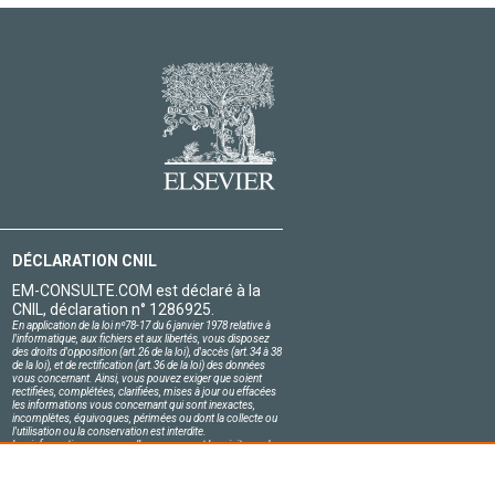
DÉCLARATION CNIL
EM-CONSULTE.COM est déclaré à la
CNIL, déclaration n° 1286925.
En application de la loi nº78-17 du 6 janvier 1978 relative à
l'informatique, aux fichiers et aux libertés, vous disposez
des droits d'opposition (art.26 de la loi), d'accès (art.34 à 38
de la loi), et de rectification (art.36 de la loi) des données
vous concernant. Ainsi, vous pouvez exiger que soient
rectifiées, complétées, clarifiées, mises à jour ou effacées
les informations vous concernant qui sont inexactes,
incomplètes, équivoques, périmées ou dont la collecte ou
l'utilisation ou la conservation est interdite.
Les informations personnelles concernant les visiteurs de
notre site, y compris leur identité, sont confidentielles.
Le responsable du site s'engage sur l'honneur à respecter
les conditions légales de confidentialité applicables en