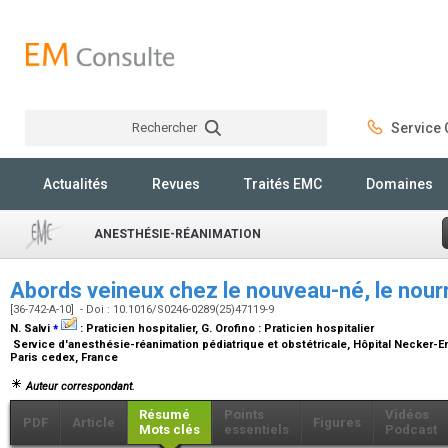
Rechercher
Service C
Rechercher
Actualités
Revues
Traités EMC
Domaines
ANESTHÉSIE-RÉANIMATION
Abords veineux chez le nouveau-né, le nourr
[36-742-A-10] - Doi : 10.1016/S0246-0289(25)47119-9
⁎
N. Salvi
:
Praticien hospitalier
, G. Orofino :
Praticien hospitalier
Service d'anesthésie-réanimation pédiatrique et obstétricale, Hôpital Necker-E
Paris cedex, France
Auteur correspondant.
Résumé
Points
Vidéos
PDF
Article
Figures
Mots clés
essentiels
Podcast