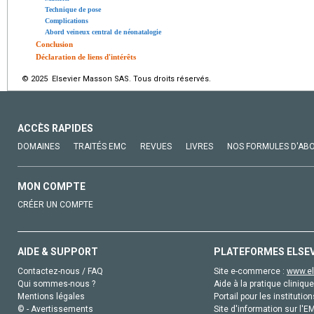
Technique de pose
Complications
Abord veineux central de néonatalogie
Conclusion
Déclaration de liens d'intérêts
© 2025 Elsevier Masson SAS. Tous droits réservés.
ACCÈS RAPIDES
DOMAINES
TRAITÉS EMC
REVUES
LIVRES
NOS FORMULES D'AB
MON COMPTE
CRÉER UN COMPTE
AIDE & SUPPORT
PLATEFORMES ELSE
Contactez-nous / FAQ
Site e-commerce :
www.el
Qui sommes-nous ?
Aide à la pratique clinique
Mentions légales
Portail pour les institution
© - Avertissements
Site d'information sur l'E