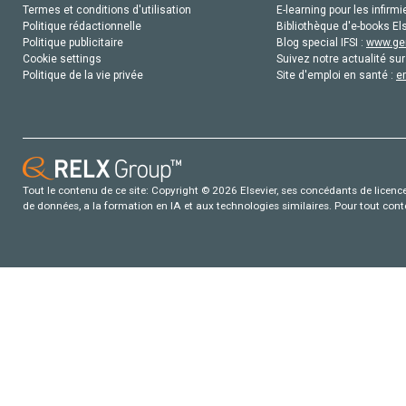
Termes et conditions d'utilisation
E-learning pour les infirmi
Politique rédactionnelle
Bibliothèque d'e-books Els
Politique publicitaire
Blog special IFSI :
www.gen
Cookie settings
Suivez notre actualité sur
Politique de la vie privée
Site d'emploi en santé :
e
Tout le contenu de ce site: Copyright © 2026 Elsevier, ses concédants de licence e
de données, a la formation en IA et aux technologies similaires. Pour tout con