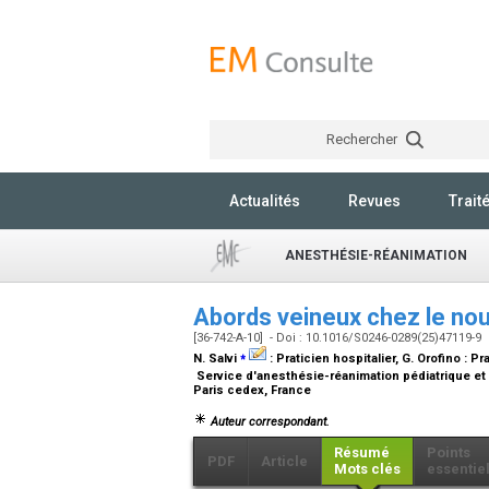
Rechercher
Actualités
Revues
Trait
ANESTHÉSIE-RÉANIMATION
Abords veineux chez le nou
[36-742-A-10] - Doi : 10.1016/S0246-0289(25)47119-9
⁎
N. Salvi
:
Praticien hospitalier
, G. Orofino :
Pra
Service d'anesthésie-réanimation pédiatrique et 
Paris cedex, France
Auteur correspondant.
Résumé
Points
PDF
Article
Mots clés
essentie