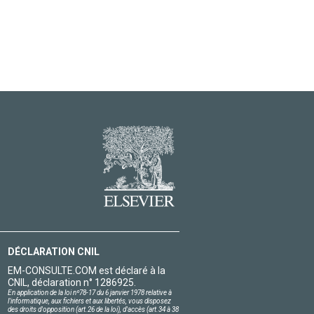
DÉCLARATION CNIL
EM-CONSULTE.COM est déclaré à la
CNIL, déclaration n° 1286925.
En application de la loi nº78-17 du 6 janvier 1978 relative à
l'informatique, aux fichiers et aux libertés, vous disposez
des droits d'opposition (art.26 de la loi), d'accès (art.34 à 38