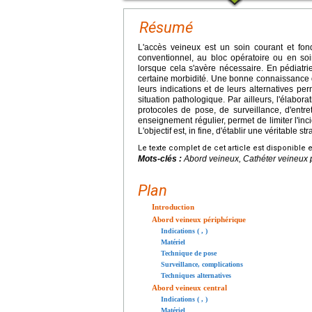
Résumé
L'accès veineux est un soin courant et fo
conventionnel, au bloc opératoire ou en soin
lorsque cela s'avère nécessaire. En pédiatri
certaine morbidité. Une bonne connaissance d
leurs indications et de leurs alternatives p
situation pathologique. Par ailleurs, l'élab
protocoles de pose, de surveillance, d'entre
enseignement régulier, permet de limiter l'in
L'objectif est, in fine, d'établir une véritable s
Le texte complet de cet article est disponible 
Mots-clés :
Abord veineux, Cathéter veineux p
Plan
Introduction
Abord veineux périphérique
Indications ( , )
Matériel
Technique de pose
Surveillance, complications
Techniques alternatives
Abord veineux central
Indications ( , )
Matériel