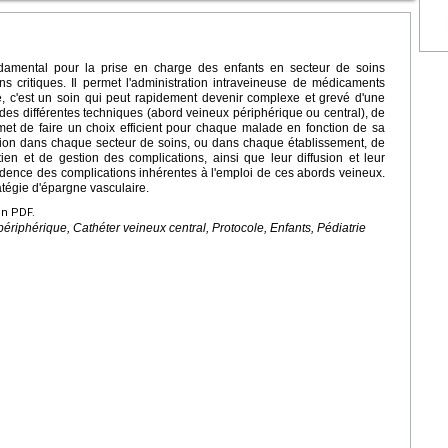
ndamental pour la prise en charge des enfants en secteur de soins
s critiques. Il permet l'administration intraveineuse de médicaments
e, c'est un soin qui peut rapidement devenir complexe et grevé d'une
es différentes techniques (abord veineux périphérique ou central), de
ermet de faire un choix efficient pour chaque malade en fonction de sa
oration dans chaque secteur de soins, ou dans chaque établissement, de
tien et de gestion des complications, ainsi que leur diffusion et leur
cidence des complications inhérentes à l'emploi de ces abords veineux.
tratégie d'épargne vasculaire.
en PDF.
ériphérique, Cathéter veineux central, Protocole, Enfants, Pédiatrie