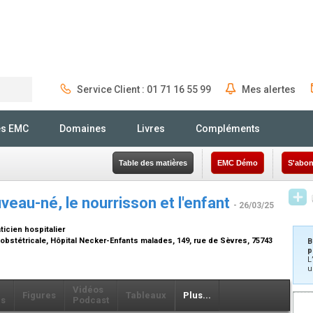
Service Client : 01 71 16 55 99
Mes alertes
Rechercher
és EMC
Domaines
Livres
Compléments
Table des matières
EMC Démo
S'abon
veau-né, le nourrisson et l'enfant
- 26/03/25
ticien hospitalier
obstétricale, Hôpital Necker-Enfants malades, 149, rue de Sèvres, 75743
B
p
L
u
Vidéos
Figures
Tableaux
Plus...
ls
Podcast