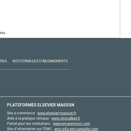
vés.
VRES
NOS FORMULES D'ABONNEMENTS
PLATEFORMES ELSEVIER MASSON
Site e-commerce :
www.elsevier-masson.fr
Aide à la pratique clinique :
www.clinicalkey.fr
Portail pour les institutions :
www.em-premium.com
Site d'information sur l'EMC :
emc-info.em-consulte.com