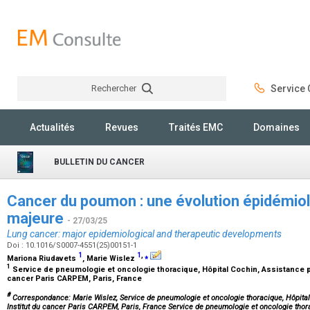
Rechercher
Service C
Rechercher
Actualités
Revues
Traités EMC
Domaines
BULLETIN DU CANCER
Cancer du poumon : une évolution épidémiol
majeure
- 27/03/25
Lung cancer: major epidemiological and therapeutic developments
Doi : 10.1016/S0007-4551(25)00151-1
1
1
,
⁎
Mariona Riudavets
, Marie Wislez
1
Service de pneumologie et oncologie thoracique, Hôpital Cochin, Assistance pu
cancer Paris CARPEM, Paris, France
#
Correspondance: Marie Wislez, Service de pneumologie et oncologie thoracique, Hôpital
Institut du cancer Paris CARPEM, Paris, France Service de pneumologie et oncologie thor