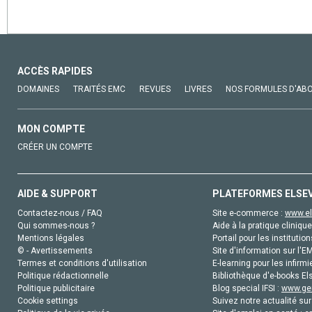
ACCÈS RAPIDES
DOMAINES
TRAITÉS EMC
REVUES
LIVRES
NOS FORMULES D'AB
MON COMPTE
CRÉER UN COMPTE
AIDE & SUPPORT
PLATEFORMES ELSE
Contactez-nous / FAQ
Site e-commerce :
www.el
Qui sommes-nous ?
Aide à la pratique clinique
Mentions légales
Portail pour les institution
© - Avertissements
Site d'information sur l'E
Termes et conditions d'utilisation
E-learning pour les infirmi
Politique rédactionnelle
Bibliothèque d'e-books Els
Politique publicitaire
Blog special IFSI :
www.gen
Cookie settings
Suivez notre actualité sur