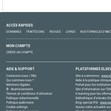
ACCÈS RAPIDES
DOMAINES
TRAITÉS EMC
REVUES
LIVRES
NOS FORMULES D'AB
MON COMPTE
CRÉER UN COMPTE
AIDE & SUPPORT
PLATEFORMES ELSE
Contactez-nous / FAQ
Site e-commerce :
www.el
Qui sommes-nous ?
Aide à la pratique clinique
Mentions légales
Portail pour les institution
© - Avertissements
Site d'information sur l'E
Termes et conditions d'utilisation
E-learning pour les infirmi
Politique rédactionnelle
Bibliothèque d'e-books Els
Politique publicitaire
Blog special IFSI :
www.gen
Cookie settings
Suivez notre actualité sur