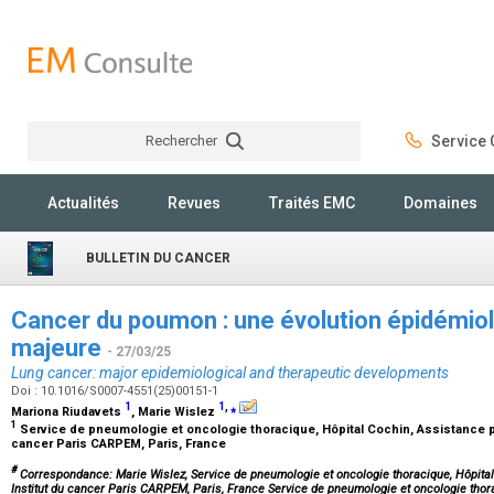
Rechercher
Service C
Rechercher
Actualités
Revues
Traités EMC
Domaines
BULLETIN DU CANCER
Cancer du poumon : une évolution épidémiol
majeure
- 27/03/25
Lung cancer: major epidemiological and therapeutic developments
Doi : 10.1016/S0007-4551(25)00151-1
1
1
,
⁎
Mariona Riudavets
, Marie Wislez
1
Service de pneumologie et oncologie thoracique, Hôpital Cochin, Assistance pu
cancer Paris CARPEM, Paris, France
#
Correspondance: Marie Wislez, Service de pneumologie et oncologie thoracique, Hôpital
Institut du cancer Paris CARPEM, Paris, France Service de pneumologie et oncologie thor