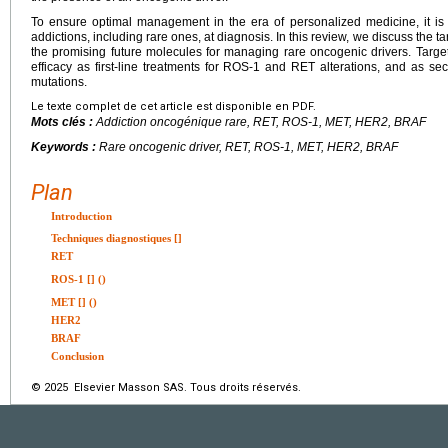
To ensure optimal management in the era of personalized medicine, it i
addictions, including rare ones, at diagnosis. In this review, we discuss the 
the promising future molecules for managing rare oncogenic drivers. Targe
efficacy as first-line treatments for ROS-1 and RET alterations, and as 
mutations.
Le texte complet de cet article est disponible en PDF.
Mots clés :
Addiction oncogénique rare, RET, ROS-1, MET, HER2, BRAF
Keywords :
Rare oncogenic driver, RET, ROS-1, MET, HER2, BRAF
Plan
Introduction
Techniques diagnostiques [
]
RET
ROS-1 [
] ()
MET [
] ()
HER2
BRAF
Conclusion
© 2025 Elsevier Masson SAS. Tous droits réservés.