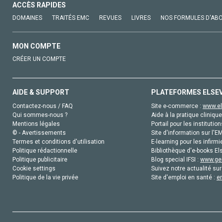
ACCÈS RAPIDES
DOMAINES
TRAITÉS EMC
REVUES
LIVRES
NOS FORMULES D'AB
MON COMPTE
CRÉER UN COMPTE
AIDE & SUPPORT
PLATEFORMES ELSE
Contactez-nous / FAQ
Site e-commerce :
www.el
Qui sommes-nous ?
Aide à la pratique clinique
Mentions légales
Portail pour les institution
© - Avertissements
Site d'information sur l'E
Termes et conditions d'utilisation
E-learning pour les infirmi
Politique rédactionnelle
Bibliothèque d'e-books Els
Politique publicitaire
Blog special IFSI :
www.gen
Cookie settings
Suivez notre actualité sur
Politique de la vie privée
Site d'emploi en santé :
e