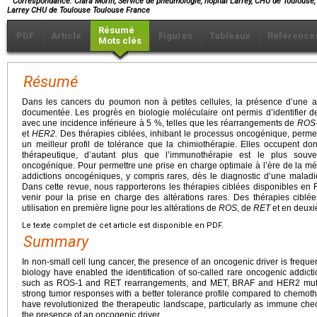
Correspondance: Clara Morin, Service de pneumologie, hôpital Larrey, CHU de Toulouse,
Larrey CHU de Toulouse Toulouse France
Résumé
PDF
Article
Figures
Tableaux
Référence
Mots clés
Résumé
Dans les cancers du poumon non à petites cellules, la présence d’une 
documentée. Les progrès en biologie moléculaire ont permis d’identifier d
avec une incidence inférieure à 5 %, telles que les réarrangements de
ROS
et
HER2.
Des thérapies ciblées, inhibant le processus oncogénique, perme
un meilleur profil de tolérance que la chimiothérapie. Elles occupent do
thérapeutique, d’autant plus que l’immunothérapie est le plus souven
oncogénique. Pour permettre une prise en charge optimale à l’ère de la m
addictions oncogéniques, y compris rares, dès le diagnostic d’une mala
Dans cette revue, nous rapporterons les thérapies ciblées disponibles en
venir pour la prise en charge des altérations rares. Des thérapies ciblé
utilisation en première ligne pour les altérations de
ROS
, de
RET
et en deuxi
Le texte complet de cet article est disponible en PDF.
Summary
In non-small cell lung cancer, the presence of an oncogenic driver is freq
biology have enabled the identification of so-called rare oncogenic addict
such as ROS-1 and RET rearrangements, and MET, BRAF and HER2 mutat
strong tumor responses with a better tolerance profile compared to chemoth
have revolutionized the therapeutic landscape, particularly as immune checkp
the presence of an oncogenic driver.