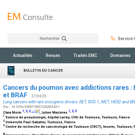
Rechercher
Service C
Rechercher
Actualités
Revues
Traités EMC
Domaines
BULLETIN DU CANCER
Cancers du poumon avec addictions rares :
et BRAF
- 27/03/25
Lung cancers with rare oncogenic drivers: RET, ROS-1, MET, HER2 and B
Doi : 10.1016/S0007-4551(25)00165-1
1
,
2
,
3
,
⁎
1
,
2
,
3
Clara Morin
, Julien Mazières
1
Service de pneumologie, hôpital Larrey, CHU de Toulouse, Toulouse, France
2
Université Paul-Sabatier, Toulouse, France
3
Centre de recherche de cancérologie de Toulouse (CRCT), Inserm, Toulouse, 
#