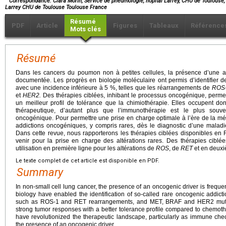
Correspondance: Clara Morin, Service de pneumologie, hôpital Larrey, CHU de Toulouse,
Larrey CHU de Toulouse Toulouse France
Résumé
PDF
Article
Figures
Tableaux
Référence
Mots clés
Résumé
Dans les cancers du poumon non à petites cellules, la présence d’une 
documentée. Les progrès en biologie moléculaire ont permis d’identifier d
avec une incidence inférieure à 5 %, telles que les réarrangements de
ROS
et
HER2.
Des thérapies ciblées, inhibant le processus oncogénique, perme
un meilleur profil de tolérance que la chimiothérapie. Elles occupent do
thérapeutique, d’autant plus que l’immunothérapie est le plus souven
oncogénique. Pour permettre une prise en charge optimale à l’ère de la m
addictions oncogéniques, y compris rares, dès le diagnostic d’une mala
Dans cette revue, nous rapporterons les thérapies ciblées disponibles en
venir pour la prise en charge des altérations rares. Des thérapies ciblé
utilisation en première ligne pour les altérations de
ROS
, de
RET
et en deuxi
Le texte complet de cet article est disponible en PDF.
Summary
In non-small cell lung cancer, the presence of an oncogenic driver is freq
biology have enabled the identification of so-called rare oncogenic addict
such as ROS-1 and RET rearrangements, and MET, BRAF and HER2 mutat
strong tumor responses with a better tolerance profile compared to chemoth
have revolutionized the therapeutic landscape, particularly as immune checkp
the presence of an oncogenic driver.