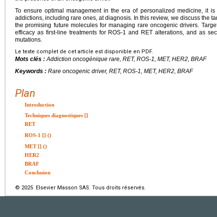
To ensure optimal management in the era of personalized medicine, it i
addictions, including rare ones, at diagnosis. In this review, we discuss the 
the promising future molecules for managing rare oncogenic drivers. Targe
efficacy as first-line treatments for ROS-1 and RET alterations, and as 
mutations.
Le texte complet de cet article est disponible en PDF.
Mots clés :
Addiction oncogénique rare, RET, ROS-1, MET, HER2, BRAF
Keywords :
Rare oncogenic driver, RET, ROS-1, MET, HER2, BRAF
Plan
Introduction
Techniques diagnostiques [
]
RET
ROS-1 [
] ()
MET [
] ()
HER2
BRAF
Conclusion
© 2025 Elsevier Masson SAS. Tous droits réservés.