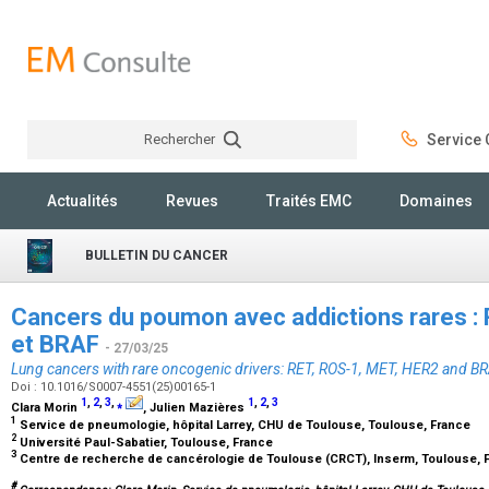
Rechercher
Service C
Rechercher
Actualités
Revues
Traités EMC
Domaines
BULLETIN DU CANCER
Cancers du poumon avec addictions rares :
et BRAF
- 27/03/25
Lung cancers with rare oncogenic drivers: RET, ROS-1, MET, HER2 and B
Doi : 10.1016/S0007-4551(25)00165-1
1
,
2
,
3
,
⁎
1
,
2
,
3
Clara Morin
, Julien Mazières
1
Service de pneumologie, hôpital Larrey, CHU de Toulouse, Toulouse, France
2
Université Paul-Sabatier, Toulouse, France
3
Centre de recherche de cancérologie de Toulouse (CRCT), Inserm, Toulouse, 
#