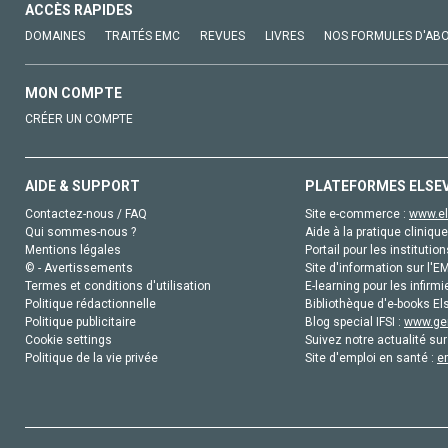
ACCÈS RAPIDES
DOMAINES
TRAITÉS EMC
REVUES
LIVRES
NOS FORMULES D'AB
MON COMPTE
CRÉER UN COMPTE
AIDE & SUPPORT
PLATEFORMES ELSE
Contactez-nous / FAQ
Site e-commerce :
www.el
Qui sommes-nous ?
Aide à la pratique clinique
Mentions légales
Portail pour les institution
© - Avertissements
Site d'information sur l'E
Termes et conditions d'utilisation
E-learning pour les infirmi
Politique rédactionnelle
Bibliothèque d'e-books Els
Politique publicitaire
Blog special IFSI :
www.gen
Cookie settings
Suivez notre actualité sur
Politique de la vie privée
Site d'emploi en santé :
e