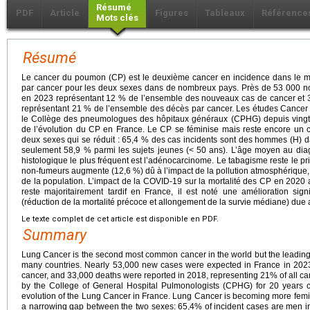
Résumé
PDF
Article
Figures
Tableaux
Référence
Mots clés
Résumé
Le cancer du poumon (CP) est le deuxième cancer en incidence dans le 
par cancer pour les deux sexes dans de nombreux pays. Près de 53 000 n
en 2023 représentant 12 % de l’ensemble des nouveaux cas de cancer et 
représentant 21 % de l’ensemble des décès par cancer. Les études Cancer 
le Collège des pneumologues des hôpitaux généraux (CPHG) depuis vingt 
de l’évolution du CP en France. Le CP se féminise mais reste encore un c
deux sexes qui se réduit : 65,4 % des cas incidents sont des hommes (H) 
seulement 58,9 % parmi les sujets jeunes (< 50 ans). L’âge moyen au diag
histologique le plus fréquent est l’adénocarcinome. Le tabagisme reste le pri
non-fumeurs augmente (12,6 %) dû à l’impact de la pollution atmosphérique, 
de la population. L’impact de la COVID-19 sur la mortalité des CP en 2020 a
reste majoritairement tardif en France, il est noté une amélioration sign
(réduction de la mortalité précoce et allongement de la survie médiane) due
Le texte complet de cet article est disponible en PDF.
Summary
Lung Cancer is the second most common cancer in the world but the leading 
many countries. Nearly 53,000 new cases were expected in France in 2023
cancer, and 33,000 deaths were reported in 2018, representing 21% of all c
by the College of General Hospital Pulmonologists (CPHG) for 20 years co
evolution of the Lung Cancer in France. Lung Cancer is becoming more femin
a narrowing gap between the two sexes: 65,4% of incident cases are men in 