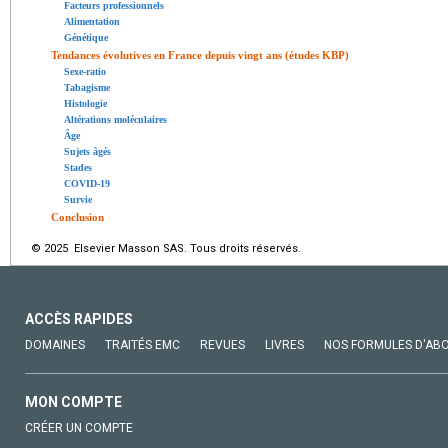
Facteurs professionnels
Alimentation
Génétique
Tendances évolutives en France depuis vingt ans (études KBP)
Sexe-ratio
Tabagisme
Histologie
Altérations moléculaires
Âge
Sujets âgés
Stades
COVID-19
Survie
Conclusion
© 2025 Elsevier Masson SAS. Tous droits réservés.
ACCÈS RAPIDES
DOMAINES
TRAITÉS EMC
REVUES
LIVRES
NOS FORMULES D'AB
MON COMPTE
CRÉER UN COMPTE