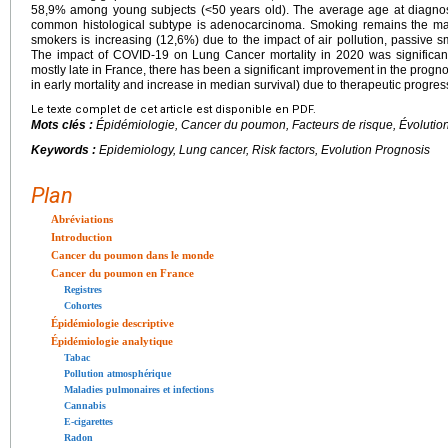
58,9% among young subjects (<50 years old). The average age at diagnosi
common histological subtype is adenocarcinoma. Smoking remains the main 
smokers is increasing (12,6%) due to the impact of air pollution, passive 
The impact of COVID-19 on Lung Cancer mortality in 2020 was significan
mostly late in France, there has been a significant improvement in the progno
in early mortality and increase in median survival) due to therapeutic progres
Le texte complet de cet article est disponible en PDF.
Mots clés :
Épidémiologie, Cancer du poumon, Facteurs de risque, Évolution
Keywords :
Epidemiology, Lung cancer, Risk factors, Evolution Prognosis
Plan
Abréviations
Introduction
Cancer du poumon dans le monde
Cancer du poumon en France
Registres
Cohortes
Épidémiologie descriptive
Épidémiologie analytique
Tabac
Pollution atmosphérique
Maladies pulmonaires et infections
Cannabis
E-cigarettes
Radon