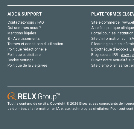
AIDE & SUPPORT
PLATEFORMES ELSE
Contactez-nous / FAQ
Site e-commerce :
www.el
Qui sommes-nous ?
Aide à la pratique clinique
Mentions légales
Portail pour les institution
© - Avertissements
Site d'information sur l'E
Termes et conditions d'utilisation
E-learning pour les infirmi
Politique rédactionnelle
Bibliothèque d'e-books Els
Politique publicitaire
Blog special IFSI :
www.gen
Cookie settings
Suivez notre actualité sur
Politique de la vie privée
Site d'emploi en santé :
e
Tout le contenu de ce site: Copyright © 2026 Elsevier, ses concédants de licence e
de données, a la formation en IA et aux technologies similaires. Pour tout con