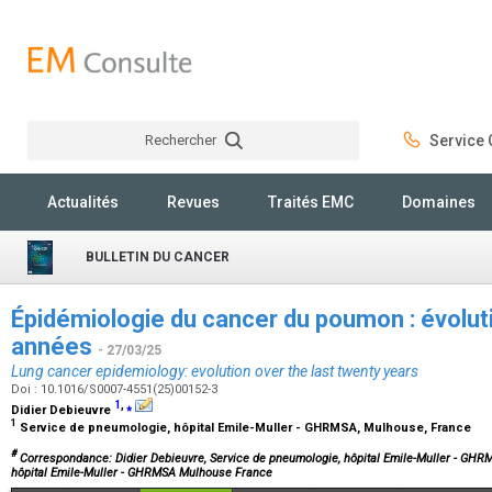
Rechercher
Service C
Rechercher
Actualités
Revues
Traités EMC
Domaines
BULLETIN DU CANCER
Épidémiologie du cancer du poumon : évoluti
années
- 27/03/25
Lung cancer epidemiology: evolution over the last twenty years
Doi : 10.1016/S0007-4551(25)00152-3
1
,
⁎
Didier Debieuvre
1
Service de pneumologie, hôpital Emile-Muller - GHRMSA, Mulhouse, France
#
Correspondance: Didier Debieuvre, Service de pneumologie, hôpital Emile-Muller - GH
hôpital Emile-Muller - GHRMSA Mulhouse France