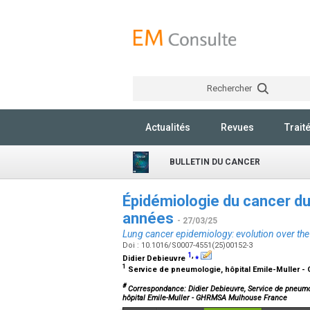
Rechercher
Actualités
Revues
Trait
BULLETIN DU CANCER
Épidémiologie du cancer du
années
- 27/03/25
Lung cancer epidemiology: evolution over the 
Doi : 10.1016/S0007-4551(25)00152-3
1
,
⁎
Didier Debieuvre
1
Service de pneumologie, hôpital Emile-Muller 
#
Correspondance: Didier Debieuvre, Service de pneumo
hôpital Emile-Muller - GHRMSA Mulhouse France