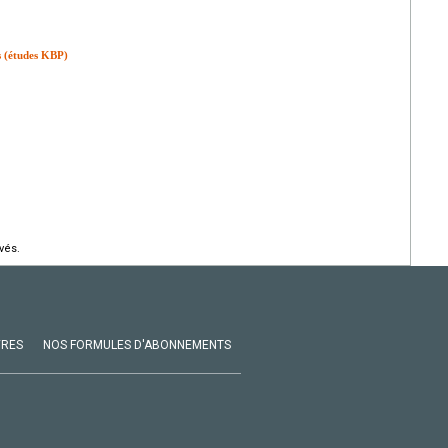
s (études KBP)
vés.
VRES
NOS FORMULES D'ABONNEMENTS