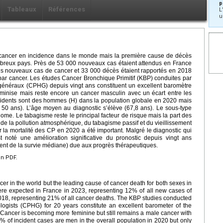
p
Tableaux
Références
L
u
cancer en incidence dans le monde mais la première cause de décès
breux pays. Près de 53 000 nouveaux cas étaient attendus en France
s nouveaux cas de cancer et 33 000 décès étaient rapportés en 2018
ar cancer. Les études Cancer Bronchique Primitif (KBP) conduites par
énéraux (CPHG) depuis vingt ans constituent un excellent baromètre
minise mais reste encore un cancer masculin avec un écart entre les
ncidents sont des hommes (H) dans la population globale en 2020 mais
 50 ans). L’âge moyen au diagnostic s’élève (67,8 ans). Le sous-type
nome. Le tabagisme reste le principal facteur de risque mais la part des
e la pollution atmosphérique, du tabagisme passif et du vieillissement
 la mortalité des CP en 2020 a été important. Malgré le diagnostic qui
st noté une amélioration significative du pronostic depuis vingt ans
ment de la survie médiane) due aux progrès thérapeutiques.
en PDF.
 in the world but the leading cause of cancer death for both sexes in
re expected in France in 2023, representing 12% of all new cases of
018, representing 21% of all cancer deaths. The KBP studies conducted
ogists (CPHG) for 20 years constitute an excellent barometer of the
 Cancer is becoming more feminine but still remains a male cancer with
 of incident cases are men in the overall population in 2020 but only