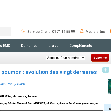
Service Client : 01 71 16 55 99
Mes alertes
Rechercher
és EMC
Domaines
Livres
Compléments
S'abonner
 poumon : évolution des vingt dernières
last twenty years
- GHRMSA, Mulhouse, France
logie, hôpital Emile-Muller - GHRMSA, Mulhouse, France Service de pneumologie
B