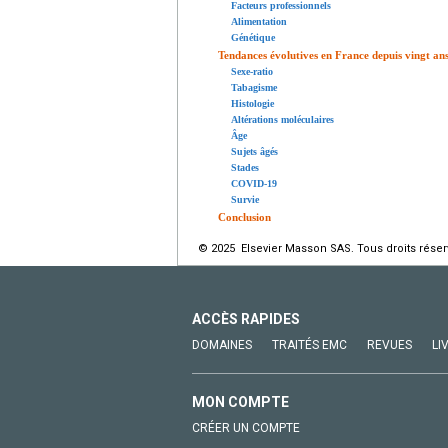
Facteurs professionnels
Alimentation
Génétique
Tendances évolutives en France depuis vingt an
Sexe-ratio
Tabagisme
Histologie
Altérations moléculaires
Âge
Sujets âgés
Stades
COVID-19
Survie
Conclusion
© 2025 Elsevier Masson SAS. Tous droits réser
ACCÈS RAPIDES
DOMAINES
TRAITÉS EMC
REVUES
LI
MON COMPTE
CRÉER UN COMPTE