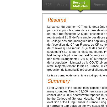
Résumé
PDF
Article
Figures
Mots clés
Résumé
Le cancer du poumon (CP) est le deuxième 
par cancer pour les deux sexes dans de nom
en 2023 représentant 12 % de l’ensemble de
représentant 21 % de l’ensemble des décès p
le Collège des pneumologues des hôpitaux g
de l’évolution du CP en France. Le CP se fé
deux sexes qui se réduit : 65,4 % des cas i
seulement 58,9 % parmi les sujets jeunes (<
histologique le plus fréquent est l’adénocarci
non-fumeurs augmente (12,6 %) dû à l’impact d
de la population. L’impact de la COVID-19 sur
reste majoritairement tardif en France, il e
(réduction de la mortalité précoce et allonge
Le texte complet de cet article est disponible 
Summary
Lung Cancer is the second most common cancer
many countries. Nearly 53,000 new cases we
cancer, and 33,000 deaths were reported in 2
by the College of General Hospital Pulmonol
evolution of the Lung Cancer in France. Lung
a narrowing gap between the two sexes: 65,4%