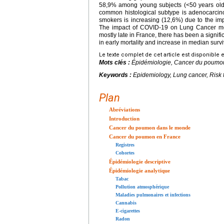
58,9% among young subjects (<50 years old)
common histological subtype is adenocarcino
smokers is increasing (12,6%) due to the imp
The impact of COVID-19 on Lung Cancer mort
mostly late in France, there has been a signif
in early mortality and increase in median survi
Le texte complet de cet article est disponible 
Mots clés :
Épidémiologie, Cancer du poumon,
Keywords :
Epidemiology, Lung cancer, Risk 
Plan
Abréviations
Introduction
Cancer du poumon dans le monde
Cancer du poumon en France
Registres
Cohortes
Épidémiologie descriptive
Épidémiologie analytique
Tabac
Pollution atmosphérique
Maladies pulmonaires et infections
Cannabis
E-cigarettes
Radon