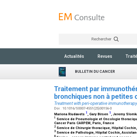
Rechercher
Actualités
Revues
Trait
BULLETIN DU CANCER
Traitement par immunothér
bronchiques non à petites 
Treatment with peri-operative immunotherap
Doi : 10.1016/S0007-4551(25)00156-0
1
1
Mariona Riudavets
, Gary Birsen
, Jeremy Slom
1
Service de Pneumologie et Oncologie thoracique,
Cancer Paris CARPEM, Paris, France
2
Service de Chirurgie thoracique, Hôpital Cochin
3
Service de Pathologie, Hôpital Cochin, Assistan
4