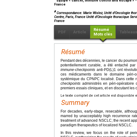
Equipe « cancer, immune control and escape » - 
France
#
Correspondance: Marie Wislez, Unité d’Oncologie thor
Centre, Paris, France Unité d’Oncologie thoracique Ser
France
Résumé
PDF
Article
Tableau
Mots clés
Résumé
Pendant des décennies, le cancer du poumon 
potentiellement curable, a été entaché par
immune-checkpoints
anti-PD(L)1 ont révolut
ces médicaments dans le domaine péri-opé
systémique du CPNPC localisé. Dans cette re
checkpoints
administrés en péri-opératoire 
premiers essais cliniques, et en discutant les o
Le texte complet de cet article est disponible 
Summary
For decades, early-stage, resecable, althou
marred by unacceptably high recurrence rate
treatment of advanced NSCLC; the recent appro
paradigm therapeutics of localized NSCLC.
In this review, we focus on the role of per