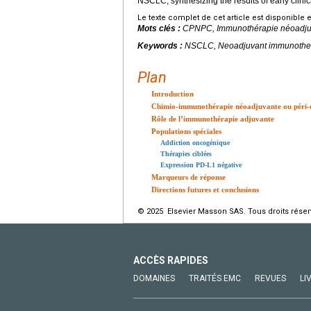
NSCLC, synthesizing the results of early clinica
Le texte complet de cet article est disponible 
Mots clés :
CPNPC, Immunothérapie néoadjuva
Keywords :
NSCLC, Neoadjuvant immunothera
Plan
Introduction
Chimio-immunothérapie néoadjuvante ou péri-o
Rôle de l’immunothérapie adjuvante
Populations spéciales
Addiction oncogénique
Thérapies ciblées
Expression PD-L1 négative
Marqueurs de réponse
Directions futures et conclusions
© 2025 Elsevier Masson SAS. Tous droits réser
ACCÈS RAPIDES
DOMAINES
TRAITÉS EMC
REVUES
LI