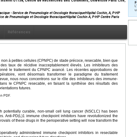
Inserm U1138, Centre de Recherches des Cordeliers, Université Paris Cité,
p
L
u
acique - Service de Pneumologie et Oncologie thoraciqueHôpital Cochin, A, P-HP
vice de Pneumologie et Oncologie thoraciqueHôpital Cochin A, P-HP Centre Paris
x
Références
non à petites cellules (CPNPC) de stade précoce, resecable, bien que
 des taux de récidive inacceptablement élevés. Les inhibiteurs des
ionné le traitement du CPNPC avancé. Les récentes approbations de
ratoire, vont désormais transformer le paradigme du traitement
vue, nous nous concentrons sur le rôle des inhibiteurs des
immune-
dans le CPNPC resecable, en faisant la synthèse des résultats des
rientations futures.
en PDF.
gh potentially curable, non-small cell lung cancer (NSCLC) has been
s. Anti-PD(L)1 immune checkpoint inhibitors have revolutionized the
vals of these drugs in the perioperative setting will now transform the
ioperatively administered immune checkpoint inhibitors in resectable