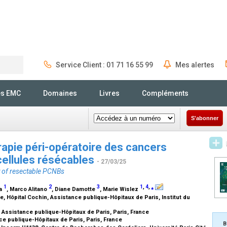
Service Client : 01 71 16 55 99
Mes alertes
Rechercher
és EMC
Domaines
Livres
Compléments
S'abonner
apie péri-opératoire des cancers
cellules résécables
- 27/03/25
y of resectable PCNBs
1
2
3
1
,
4
,
⁎
ka
, Marco Alitano
, Diane Damotte
, Marie Wislez
 Hôpital Cochin, Assistance publique-Hôpitaux de Paris, Institut du
, Assistance publique-Hôpitaux de Paris, Paris, France
ce publique-Hôpitaux de Paris, Paris, France
B