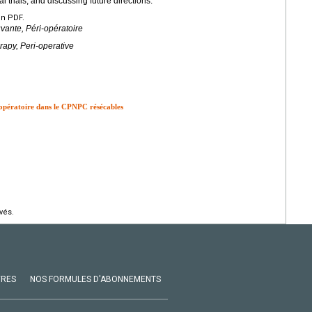
l trials, and discussing future directions.
en PDF.
nte, Péri-opératoire
py, Peri-operative
pératoire dans le CPNPC résécables
vés.
VRES
NOS FORMULES D'ABONNEMENTS