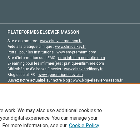
PLATEFORMES ELSEVIER MASSON
Site e-commerce :
www.elsevier-masson.fr
Aide à la pratique clinique :
www.clinicalkey.fr
Portail pour les institutions :
www.em-premium.com
Site d'information sur l'EMC :
emc-info.em-consulte.com
E-learning pour les infirmier(e)s :
pratique-infirmiere.com
Bibliothèque d'e-books Elsevier :
www.elsevierelibrary.fr
Blog special IFSI :
www.generationelsevier.fr
Suivez notre actualité sur notre blog :
www.blog-elsevier-masson.fr
Site d'emploi en santé :
emploisante.com
te work. We may also use additional cookies to
 your digital experience. You can manage your
. For more information, see our
Cookie Policy
vier, ses concédants de licence et ses contributeurs. Tout les droits sont réservés, y 
ogies similaires. Pour tout contenu en libre accès, les conditions de licence Creati