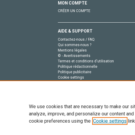
MON COMPTE
CRÉER UN COMPTE
AIDE & SUPPORT
Contactez-nous / FAQ
Qui sommes-nous ?
Mentions légales
© - Avertissements
Termes et conditions d'utilisation
Politique rédactionnelle
Politique publicitaire
Cookie settings
Politique de la vie privée
We use cookies that are necessary to make our si
analyze, improve, and personalize our content and
cookie preferences using the
Cookie settings
link
Tout le contenu de ce site: Copyright © 2026 Else
de données, a la formation en IA et aux technol