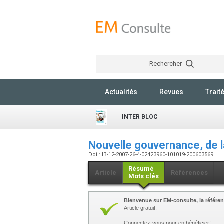
Rechercher
Actualités
Revues
Trait
INTER BLOC
Nouvelle gouvernance, de la
Doi : IB-12-2007-26-4-02423960-101019-200603569
Résumé
Article
Références
Mots clés
Bienvenue sur EM-consulte, la référen
Article gratuit.
Connectez-vous pour en bénéficier!