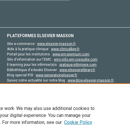
PLATEFORMES ELSEVIER MASSON
Site e-commerce :
www.elsevier-masson.fr
Aide à la pratique clinique :
www.clinicalkey.fr
Portail pour les institutions :
www.em-premium.com
Site d'information sur l'EMC :
emc-info.em-consulte.com
E-learning pour les infirmier(e)s :
pratique-infirmiere.com
Bibliothèque d'e-books Elsevier :
www.elsevierelibrary.fr
Blog special IFSI :
www.generationelsevier.fr
Suivez notre actualité sur notre blog :
www.blog-elsevier-masson.fr
Site d'emploi en santé :
emploisante.com
te work. We may also use additional cookies to
 your digital experience. You can manage your
. For more information, see our
Cookie Policy
vier, ses concédants de licence et ses contributeurs. Tout les droits sont réservés, y 
ogies similaires. Pour tout contenu en libre accès, les conditions de licence Creati