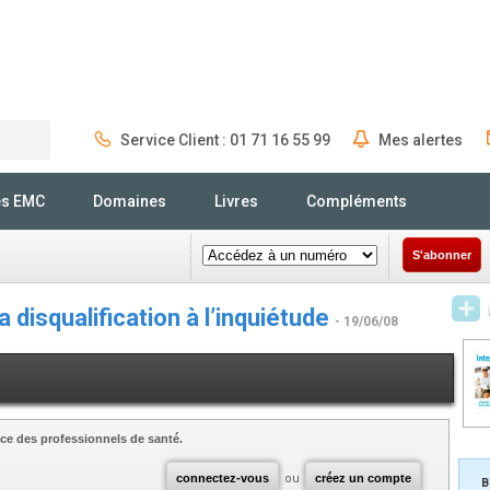
Service Client : 01 71 16 55 99
Mes alertes
Rechercher
és EMC
Domaines
Livres
Compléments
S'abonner
 disqualification à l’inquiétude
- 19/06/08
ce des professionnels de santé.
connectez-vous
ou
créez un compte
B