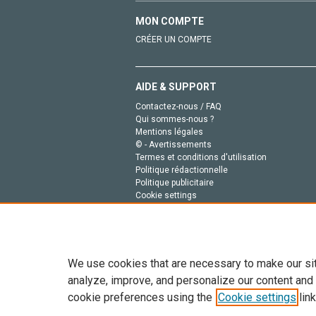
MON COMPTE
CRÉER UN COMPTE
AIDE & SUPPORT
Contactez-nous / FAQ
Qui sommes-nous ?
Mentions légales
© - Avertissements
Termes et conditions d'utilisation
Politique rédactionnelle
Politique publicitaire
Cookie settings
Politique de la vie privée
We use cookies that are necessary to make our si
analyze, improve, and personalize our content and
cookie preferences using the
Cookie settings
link
Tout le contenu de ce site: Copyright © 2026 Else
de données, a la formation en IA et aux technol