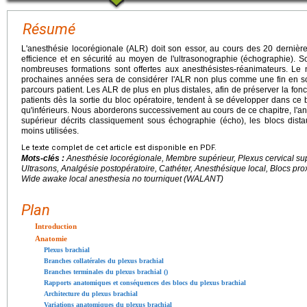
Résumé
L'anesthésie locorégionale (ALR) doit son essor, au cours des 20 dernièr
efficience et en sécurité au moyen de l'ultrasonographie (échographie). 
nombreuses formations sont offertes aux anesthésistes-réanimateurs. Le
prochaines années sera de considérer l'ALR non plus comme une fin en s
parcours patient. Les ALR de plus en plus distales, afin de préserver la fonc
patients dès la sortie du bloc opératoire, tendent à se développer dans ce
qu'inférieurs. Nous aborderons successivement au cours de ce chapitre, l'
supérieur décrits classiquement sous échographie (écho), les blocs dista
moins utilisées.
Le texte complet de cet article est disponible en PDF.
Mots-clés :
Anesthésie locorégionale, Membre supérieur, Plexus cervical sup
Ultrasons, Analgésie postopératoire, Cathéter, Anesthésique local, Blocs pro
Wide awake local anesthesia no tourniquet
(WALANT)
Plan
Introduction
Anatomie
Plexus brachial
Branches collatérales du plexus brachial
Branches terminales du plexus brachial ()
Rapports anatomiques et conséquences des blocs du plexus brachial
Architecture du plexus brachial
Variations anatomiques du plexus brachial