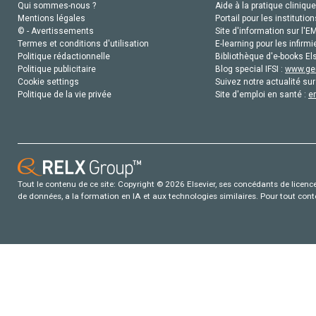
Qui sommes-nous ?
Aide à la pratique clinique
Mentions légales
Portail pour les institution
© - Avertissements
Site d'information sur l'E
Termes et conditions d'utilisation
E-learning pour les infirmi
Politique rédactionnelle
Bibliothèque d'e-books Els
Politique publicitaire
Blog special IFSI :
www.gen
Cookie settings
Suivez notre actualité sur
Politique de la vie privée
Site d'emploi en santé :
e
Tout le contenu de ce site: Copyright © 2026 Elsevier, ses concédants de licence e
de données, a la formation en IA et aux technologies similaires. Pour tout con