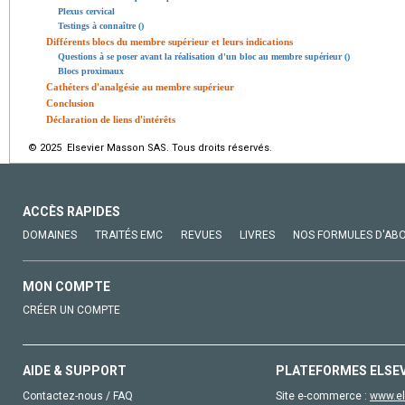
Plexus cervical
Testings à connaître ()
Différents blocs du membre supérieur et leurs indications
Questions à se poser avant la réalisation d'un bloc au membre supérieur ()
Blocs proximaux
Cathéters d'analgésie au membre supérieur
Conclusion
Déclaration de liens d'intérêts
© 2025 Elsevier Masson SAS. Tous droits réservés.
ACCÈS RAPIDES
DOMAINES
TRAITÉS EMC
REVUES
LIVRES
NOS FORMULES D'AB
MON COMPTE
CRÉER UN COMPTE
AIDE & SUPPORT
PLATEFORMES ELSE
Contactez-nous / FAQ
Site e-commerce :
www.el