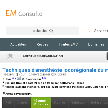
Rechercher
Service C
Rechercher
Actualités
Revues
Traités EMC
Domaines
ANESTHÉSIE-RÉANIMATION
Techniques d'anesthésie locorégionale du
[36-321-A-10] - Doi : 10.1016/S0246-0289(25)42098-2
a
,
⁎
a
,
b
S. Bloc
, C. Quemeneur
a
Clinique Drouot sport, 21 rue de Rémusat 75016 Paris, France
b
Hôpital Raymond Poincaré, 104 boulevard Raymond Poincaré 92380 Garches, F
Auteur correspondant.
Résumé
PDF
Article
Figures
Tableaux
Référence
Mots clés