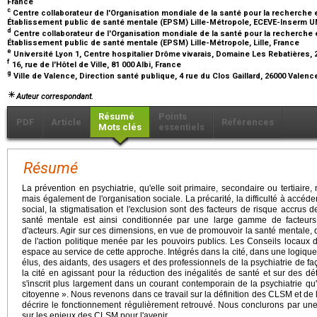
France
c
Centre collaborateur de l'Organisation mondiale de la santé pour la recherche
Établissement public de santé mentale (EPSM) Lille-Métropole, ECEVE-Inserm UM
d
Centre collaborateur de l'Organisation mondiale de la santé pour la recherche
Établissement public de santé mentale (EPSM) Lille-Métropole, Lille, France
e
Université Lyon 1, Centre hospitalier Drôme vivarais, Domaine Les Rebatières,
f
16, rue de l'Hôtel de Ville, 81 000 Albi, France
g
Ville de Valence, Direction santé publique, 4 rue du Clos Gaillard, 26000 Valen
Auteur correspondant.
Résumé
Points
PDF
Article
Références
Mots clés
essentiels
Résumé
La prévention en psychiatrie, qu'elle soit primaire, secondaire ou tertiaire
mais également de l'organisation sociale. La précarité, la difficulté à accéder
social, la stigmatisation et l'exclusion sont des facteurs de risque accrus 
santé mentale est ainsi conditionnée par une large gamme de facteurs
d'acteurs. Agir sur ces dimensions, en vue de promouvoir la santé mentale, 
de l'action politique menée par les pouvoirs publics. Les Conseils locaux
espace au service de cette approche. Intégrés dans la cité, dans une logique
élus, des aidants, des usagers et des professionnels de la psychiatrie de 
la cité en agissant pour la réduction des inégalités de santé et sur des d
s'inscrit plus largement dans un courant contemporain de la psychiatrie qu
citoyenne ». Nous revenons dans ce travail sur la définition des CLSM et de 
décrire le fonctionnement régulièrement retrouvé. Nous conclurons par un
sur les enjeux des CLSM pour l'avenir.