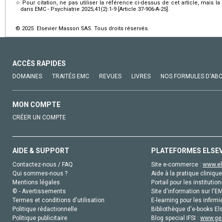
☆
Pour citation, ne pas utiliser la référence ci-dessus de cet article, mais l
dans EMC - Psychiatrie 2025;41(2):1-9 [Article 37-906-A-25].
© 2025 Elsevier Masson SAS. Tous droits réservés.
ACCÈS RAPIDES
DOMAINES
TRAITÉS EMC
REVUES
LIVRES
NOS FORMULES D'AB
MON COMPTE
CRÉER UN COMPTE
AIDE & SUPPORT
PLATEFORMES ELSE
Contactez-nous / FAQ
Site e-commerce :
www.el
Qui sommes-nous ?
Aide à la pratique clinique
Mentions légales
Portail pour les institution
© - Avertissements
Site d'information sur l'E
Termes et conditions d'utilisation
E-learning pour les infirmi
Politique rédactionnelle
Bibliothèque d'e-books Els
Politique publicitaire
Blog special IFSI :
www.gen