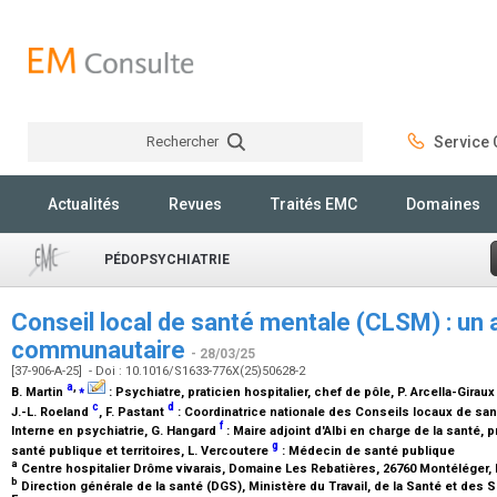
Rechercher
Service C
Rechercher
Actualités
Revues
Traités EMC
Domaines
PÉDOPSYCHIATRIE
Conseil local de santé mentale (CLSM) : un a
communautaire
- 28/03/25
[37-906-A-25] - Doi : 10.1016/S1633-776X(25)50628-2
a
,
⁎
B. Martin
:
Psychiatre, praticien hospitalier, chef de pôle
, P. Arcella-Girau
c
d
J.-L. Roeland
, F. Pastant
:
Coordinatrice nationale des Conseils locaux de sa
f
Interne en psychiatrie
, G. Hangard
:
Maire adjoint d'Albi en charge de la santé, p
g
santé publique et territoires
, L. Vercoutere
:
Médecin de santé publique
a
Centre hospitalier Drôme vivarais, Domaine Les Rebatières, 26760 Montéléger,
b
Direction générale de la santé (DGS), Ministère du Travail, de la Santé et des 