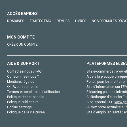
ACCÈS RAPIDES
DOMAINES
TRAITÉS EMC
REVUES
LIVRES
NOS FORMULES D'AB
MON COMPTE
CRÉER UN COMPTE
AIDE & SUPPORT
PLATEFORMES ELSE
Contactez-nous / FAQ
Site e-commerce :
www.el
Qui sommes-nous ?
Aide à la pratique clinique
Mentions légales
Portail pour les institution
© - Avertissements
Site d'information sur l'E
Termes et conditions d'utilisation
E-learning pour les infirmi
Politique rédactionnelle
Bibliothèque d'e-books Els
Politique publicitaire
Blog special IFSI :
www.gen
Cookie settings
Suivez notre actualité sur
Politique de la vie privée
Site d'emploi en santé :
e