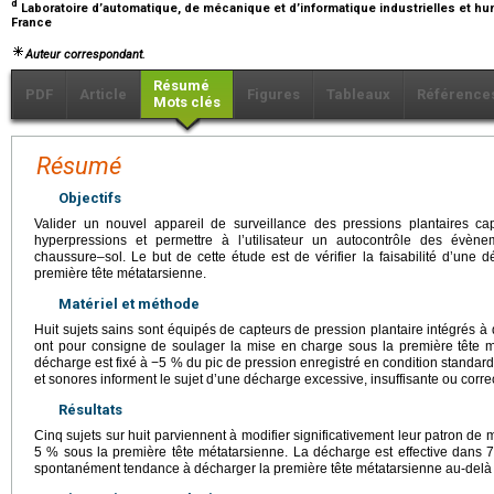
d
Laboratoire d’automatique, de mécanique et d’informatique industrielles et 
France
Auteur correspondant.
Résumé
PDF
Article
Figures
Tableaux
Référence
Mots clés
Résumé
Objectifs
Valider un nouvel appareil de surveillance des pressions plantaires ca
hyperpressions et permettre à l’utilisateur un autocontrôle des évèn
chaussure–sol. Le but de cette étude est de vérifier la faisabilité d’une dé
première tête métatarsienne.
Matériel et méthode
Huit sujets sains sont équipés de capteurs de pression plantaire intégrés à 
ont pour consigne de soulager la mise en charge sous la première tête mé
décharge est fixé à −5 % du pic de pression enregistré en condition standard
et sonores informent le sujet d’une décharge excessive, insuffisante ou corre
Résultats
Cinq sujets sur huit parviennent à modifier significativement leur patron de
5 % sous la première tête métatarsienne. La décharge est effective dans 70
spontanément tendance à décharger la première tête métatarsienne au-delà 