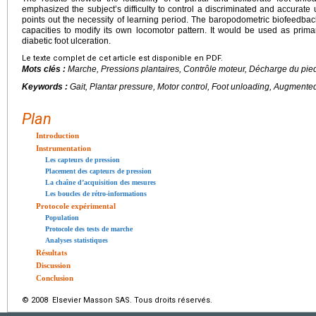
emphasized the subjectʼs difficulty to control a discriminated and accurate 
points out the necessity of learning period. The baropodometric biofeedback
capacities to modify its own locomotor pattern. It would be used as pri
diabetic foot ulceration.
Le texte complet de cet article est disponible en PDF.
Mots clés :
Marche, Pressions plantaires, Contrôle moteur, Décharge du pie
Keywords :
Gait, Plantar pressure, Motor control, Foot unloading, Augment
Plan
Introduction
Instrumentation
Les capteurs de pression
Placement des capteurs de pression
La chaîne d’acquisition des mesures
Les boucles de rétro-informations
Protocole expérimental
Population
Protocole des tests de marche
Analyses statistiques
Résultats
Discussion
Conclusion
© 2008 Elsevier Masson SAS. Tous droits réservés.