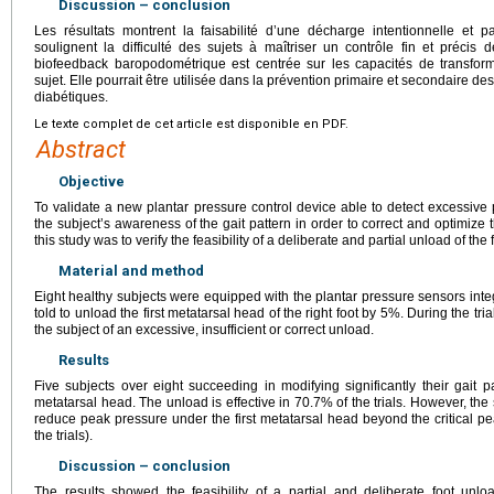
Discussion – conclusion
Les résultats montrent la faisabilité d’une décharge intentionnelle et p
soulignent la difficulté des sujets à maîtriser un contrôle fin et précis
biofeedback baropodométrique est centrée sur les capacités de transfo
sujet. Elle pourrait être utilisée dans la prévention primaire et secondaire d
diabétiques.
Le texte complet de cet article est disponible en PDF.
Abstract
Objective
To validate a new plantar pressure control device able to detect excessive
the subjectʼs awareness of the gait pattern in order to correct and optimize t
this study was to verify the feasibility of a deliberate and partial unload of the 
Material and method
Eight healthy subjects were equipped with the plantar pressure sensors int
told to unload the first metatarsal head of the right foot by 5%. During the tri
the subject of an excessive, insufficient or correct unload.
Results
Five subjects over eight succeeding in modifying significantly their gait 
metatarsal head. The unload is effective in 70.7% of the trials. However, th
reduce peak pressure under the first metatarsal head beyond the critical p
the trials).
Discussion – conclusion
The results showed the feasibility of a partial and deliberate foot unl