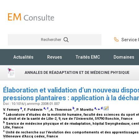
Rechercher
Service C
Rechercher
Actualités
Revues
Traités EMC
Domaines
ANNALES DE RÉADAPTATION ET DE MÉDECINE PHYSIQUE
Élaboration et validation d’un nouveau dispos
pressions plantaires : application à la déch
Doi : 10.1016/j.annrmp.2008.01.007
a
a
,
c
b
a
,
⁎
,
d
V. Femery
, F. Potdevin
, A. Thevenon
, P. Moretto
a
Laboratoire d’études de la motricité humaine, faculté des sciences du sport et
du droit et de la santé de Lille-2, 9, rue de l’Université, 59790 Ronchin, France
b
Service de médecine physique et de réadaptation, hôpital Swynghedauw, centre h
Lille, France
c
Unité de recherche sur l’évolution des comportements et des apprentissages, u
Villeneuve d’Ascq cedex, France