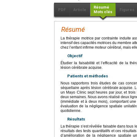
Résumé
PDF
Article
Figures
Mots clés
Résumé
La thérapie motrice par contrainte induite ass
intensif des capacités motrices du membre atte
chez l’enfant infirme moteur cérébral, mais ell
Objectif
Étudier la faisabilité et l’efficacité de la t
lésion cérébrale acquise.
Patients et méthodes
Nous rapportons trois études de cas conce
séquellaire après lésion cérébrale acquise. 
un Mayo Clinic sept heures par jour, et troi
deux semaines. Nous avons réalisé deux ligne
(immédiate et à deux mois), comportant une s
évaluation de la négligence spatiale unilaté
quotidienne.
Résultats
La thérapie s’est révélée faisable dans tous l
résultats des tests quantitatifs et ces résul
d’amélioration de la négligence spatiale u