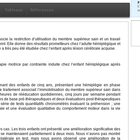
p
L
Tableaux
Références
u
ocie la restriction d’utilisation du membre supérieur sain et un travail
int. Elle donne des résultats prometteurs chez l’adulte hémiplégique et
e a très peu été étudiée chez l’enfant après lésion cérébrale acquise.
hérapie motrice par contrainte induite chez l’enfant hémiplégique après
rnant des enfants de cinq ans, présentant une hémiplégie en phase
Le traitement associait l’immobilisation du membre supérieur sain dans
s heures de rééducation quotidiennes, cinq jours par semaine pendant
s de base pré-thérapeutiques et deux évaluations post-thérapeutiques
érie de tests quantitatifs chronométrés évaluant la préhension ; une
rale et une évaluation qualitative du comportement moteur dans la vie
es cas. Les trois enfants ont présenté une amélioration significative des
tats se maintenaient partiellement à deux mois. Nous n’avons pas montré
nilatérale en test, mais nous avons observé une amélioration de la