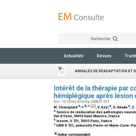
Rechercher
Actualités
Revues
Trait
ANNALES DE RÉADAPTATION ET D
Intérêt de la thérapie par c
hémiplégique après lésion
Doi : 10.1016/j.annrmp.2008.01.013
a
,
⁎
,
b
,
c
a
a
M. Chevignard
, V. Azzi
, G. Abada
, C
a
Service de rééducation des pathologies neurolog
Val-d’Osne, 94410 Saint Maurice, France
b
Inserm, U 731, 75013 Paris, France
c
UMR S 731, université Pierre-et-Marie-Curie–Par
Auteur correspondant.