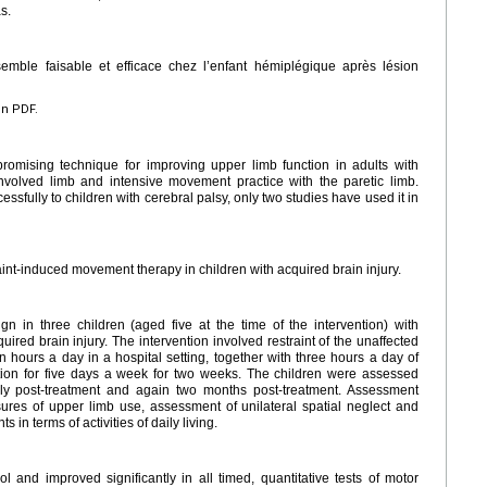
s.
semble faisable et efficace chez l’enfant hémiplégique après lésion
en PDF.
romising technique for improving upper limb function in adults with
-involved limb and intensive movement practice with the paretic limb.
sfully to children with cerebral palsy, only two studies have used it in
raint-induced movement therapy in children with acquired brain injury.
n in three children (aged five at the time of the intervention) with
ired brain injury. The intervention involved restraint of the unaffected
 hours a day in a hospital setting, together with three hours a day of
ation for five days a week for two weeks. The children were assessed
ly post-treatment and again two months post-treatment. Assessment
ures of upper limb use, assessment of unilateral spatial neglect and
 in terms of activities of daily living.
l and improved significantly in all timed, quantitative tests of motor