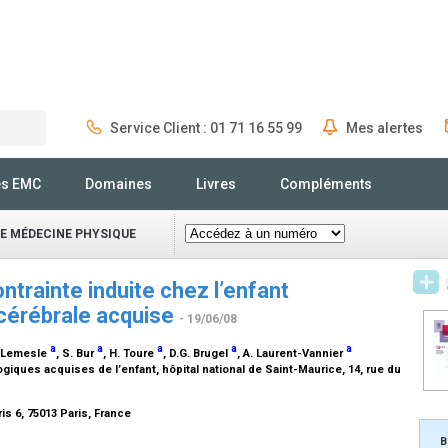
Service Client : 01 71 16 55 99
Mes alertes
Rechercher
és EMC
Domaines
Livres
Compléments
E MÉDECINE PHYSIQUE
ontrainte induite chez l’enfant
 cérébrale acquise
- 19/06/08
a
a
a
a
a
. Lemesle
, S. Bur
, H. Toure
, D.G. Brugel
, A. Laurent-Vannier
iques acquises de l’enfant, hôpital national de Saint-Maurice, 14, rue du
is 6, 75013 Paris, France
B