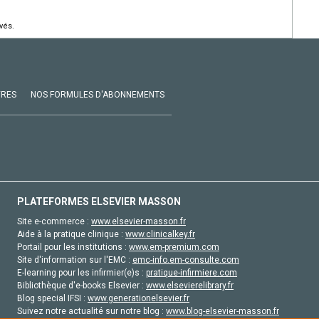
vés.
VRES
NOS FORMULES D'ABONNEMENTS
PLATEFORMES ELSEVIER MASSON
Site e-commerce :
www.elsevier-masson.fr
Aide à la pratique clinique :
www.clinicalkey.fr
Portail pour les institutions :
www.em-premium.com
Site d'information sur l'EMC :
emc-info.em-consulte.com
E-learning pour les infirmier(e)s :
pratique-infirmiere.com
Bibliothèque d'e-books Elsevier :
www.elsevierelibrary.fr
Blog special IFSI :
www.generationelsevier.fr
Suivez notre actualité sur notre blog :
www.blog-elsevier-masson.fr