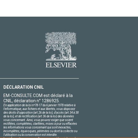
DÉCLARATION CNIL
EM-CONSULTE.COM est déclaré à la
CNIL, déclaration n° 1286925.
En application de la loi nº78-17 du 6 janvier 1978 relative à
l'informatique, aux fichiers et aux libertés, vous disposez
des droits d'opposition (art.26 de la loi), d'accès (art.34 à 38
de la loi), et de rectification (art.36 de la loi) des données
vous concernant. Ainsi, vous pouvez exiger que soient
rectifiées, complétées, clarifiées, mises à jour ou effacées
les informations vous concernant qui sont inexactes,
incomplètes, équivoques, périmées ou dont la collecte ou
l'utilisation ou la conservation est interdite.