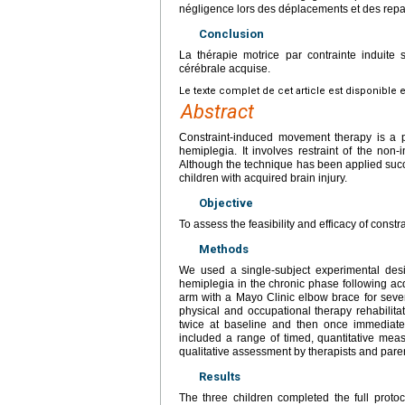
négligence lors des déplacements et des repa
Conclusion
La thérapie motrice par contrainte induite 
cérébrale acquise.
Le texte complet de cet article est disponible 
Abstract
Constraint-induced movement therapy is a p
hemiplegia. It involves restraint of the non
Although the technique has been applied succes
children with acquired brain injury.
Objective
To assess the feasibility and efficacy of const
Methods
We used a single-subject experimental desig
hemiplegia in the chronic phase following acqu
arm with a Mayo Clinic elbow brace for seven
physical and occupational therapy rehabilit
twice at baseline and then once immediate
included a range of timed, quantitative meas
qualitative assessment by therapists and parents
Results
The three children completed the full protoco