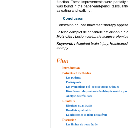
function. These improvements were partially 
was found in the paper-and-pencil tasks, altho
as eating and walking.
Conclusion
Constraint-induced movement therapy appears to
Le texte complet de cet article est disponible 
Mots clés :
Lésion cérébrale acquise, Hémipar
Keywords :
Acquired brain injury, Hemiparesi
therapy
Plan
Introduction
Patients et méthodes
Les patients
Participants
Les évaluations pré- et post-thérapeutiques
Déroulement du protocole de thérapie motrice par 
Analyse des résultats
Résultats
Résultats quantitatifs
Résultats qualitatifs
La négligence spatiale unilatérale
Discussion
Les limites de notre étude