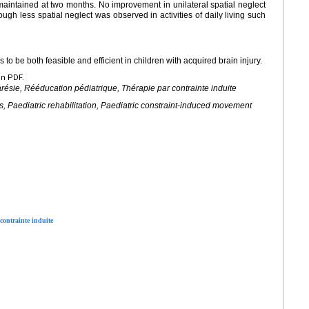
maintained at two months. No improvement in unilateral spatial neglect
ugh less spatial neglect was observed in activities of daily living such
 be both feasible and efficient in children with acquired brain injury.
en PDF.
ésie, Rééducation pédiatrique, Thérapie par contrainte induite
s, Paediatric rehabilitation, Paediatric constraint-induced movement
contrainte induite