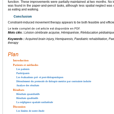
function. These improvements were partially maintained at two months. No i
was found in the paper-and-pencil tasks, although less spatial neglect was ob
as eating and walking.
Conclusion
Constraint-induced movement therapy appears to be both feasible and efficient
Le texte complet de cet article est disponible en PDF.
Mots clés :
Lésion cérébrale acquise, Hémiparésie, Rééducation pédiatrique,
Keywords :
Acquired brain injury, Hemiparesis, Paediatric rehabilitation, P
therapy
Plan
Introduction
Patients et méthodes
Les patients
Participants
Les évaluations pré- et post-thérapeutiques
Déroulement du protocole de thérapie motrice par contrainte induite
Analyse des résultats
Résultats
Résultats quantitatifs
Résultats qualitatifs
La négligence spatiale unilatérale
Discussion
Les limites de notre étude