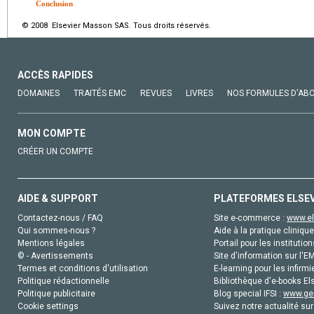
Conclusion
© 2008 Elsevier Masson SAS. Tous droits réservés.
ACCÈS RAPIDES
DOMAINES
TRAITÉS EMC
REVUES
LIVRES
NOS FORMULES D'AB
MON COMPTE
CRÉER UN COMPTE
AIDE & SUPPORT
PLATEFORMES ELSE
Contactez-nous / FAQ
Site e-commerce :
www.el
Qui sommes-nous ?
Aide à la pratique clinique
Mentions légales
Portail pour les institution
© - Avertissements
Site d'information sur l'E
Termes et conditions d'utilisation
E-learning pour les infirmi
Politique rédactionnelle
Bibliothèque d'e-books Els
Politique publicitaire
Blog special IFSI :
www.gen
Cookie settings
Suivez notre actualité sur