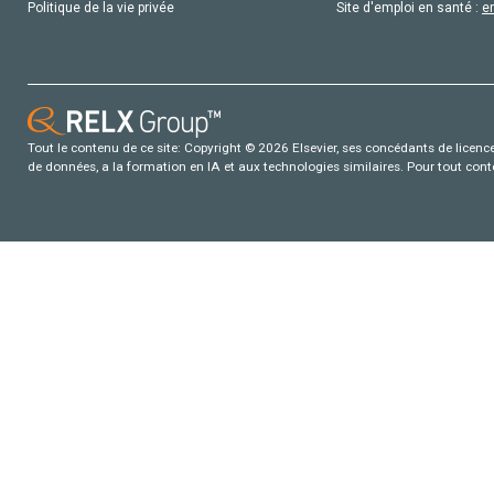
Politique de la vie privée
Site d'emploi en santé :
e
Tout le contenu de ce site: Copyright © 2026 Elsevier, ses concédants de licence e
de données, a la formation en IA et aux technologies similaires. Pour tout con