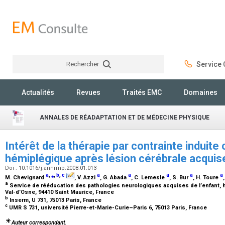
Rechercher
Service C
Rechercher
Actualités
Revues
Traités EMC
Domaines
ANNALES DE RÉADAPTATION ET DE MÉDECINE PHYSIQUE
Intérêt de la thérapie par contrainte induite 
hémiplégique après lésion cérébrale acqui
Doi : 10.1016/j.annrmp.2008.01.013
a
,
⁎
,
b
,
c
a
a
a
a
a
M. Chevignard
, V. Azzi
, G. Abada
, C. Lemesle
, S. Bur
, H. Toure
a
Service de rééducation des pathologies neurologiques acquises de l’enfant, hô
Val-d’Osne, 94410 Saint Maurice, France
b
Inserm, U 731, 75013 Paris, France
c
UMR S 731, université Pierre-et-Marie-Curie–Paris 6, 75013 Paris, France
Auteur correspondant.