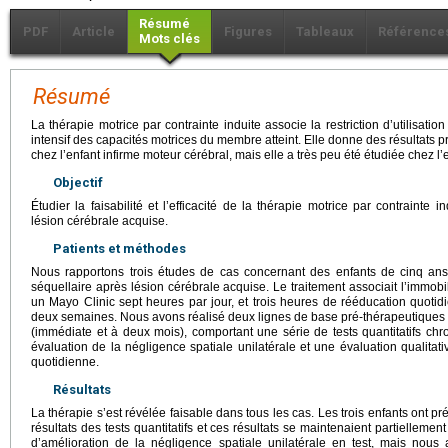
Résumé
PDF
Article
Figures
Tableaux
Référence
Mots clés
Résumé
La thérapie motrice par contrainte induite associe la restriction d’utilisati
intensif des capacités motrices du membre atteint. Elle donne des résultats 
chez l’enfant infirme moteur cérébral, mais elle a très peu été étudiée chez l
Objectif
Étudier la faisabilité et l’efficacité de la thérapie motrice par contrainte
lésion cérébrale acquise.
Patients et méthodes
Nous rapportons trois études de cas concernant des enfants de cinq an
séquellaire après lésion cérébrale acquise. Le traitement associait l’immo
un Mayo Clinic sept heures par jour, et trois heures de rééducation quoti
deux semaines. Nous avons réalisé deux lignes de base pré-thérapeutiques 
(immédiate et à deux mois), comportant une série de tests quantitatifs ch
évaluation de la négligence spatiale unilatérale et une évaluation qualita
quotidienne.
Résultats
La thérapie s’est révélée faisable dans tous les cas. Les trois enfants ont pr
résultats des tests quantitatifs et ces résultats se maintenaient partiellem
d’amélioration de la négligence spatiale unilatérale en test, mais nou