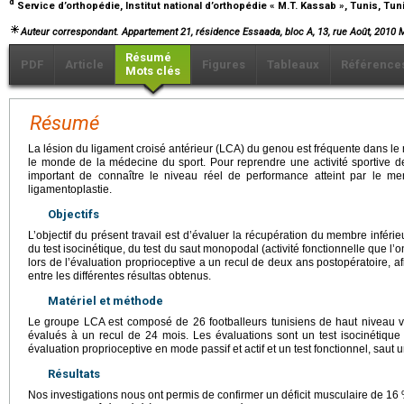
d
Service d’orthopédie, Institut national d’orthopédie « M.T. Kassab », Tunis, Tun
Auteur correspondant. Appartement 21, résidence Essaada, bloc A, 13, rue Août, 2010 
Résumé
PDF
Article
Figures
Tableaux
Référence
Mots clés
Résumé
La lésion du ligament croisé antérieur (LCA) du genou est fréquente dans le 
le monde de la médecine du sport. Pour reprendre une activité sportive de
important de connaître le niveau réel de performance atteint par le me
ligamentoplastie.
Objectifs
L’objectif du présent travail est d’évaluer la récupération du membre inférie
du test isocinétique, du test du saut monopodal (activité fonctionnelle que l’
lors de l’évaluation proprioceptive a un recul de deux ans postopératoire, a
entre les différentes résultas obtenus.
Matériel et méthode
Le groupe LCA est composé de 26 footballeurs tunisiens de haut niveau v
évalués à un recul de 24 mois. Les évaluations sont un test isocinétique
évaluation proprioceptive en mode passif et actif et un test fonctionnel, sau
Résultats
Nos investigations nous ont permis de confirmer un déficit musculaire de 1