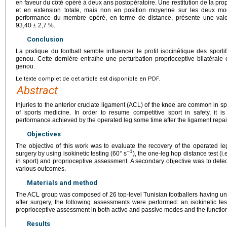
en faveur du côté opéré à deux ans postopératoire. Une restitution de la pro
et en extension totale, mais non en position moyenne sur les deux mod
performance du membre opéré, en terme de distance, présente une va
93,40
±
2,7 %.
Conclusion
La pratique du football semble influencer le profil isocinétique des sport
genou. Cette dernière entraîne une perturbation proprioceptive bilatéral
genou.
Le texte complet de cet article est disponible en PDF.
Abstract
Injuries to the anterior cruciate ligament (ACL) of the knee are common in spo
of sports medicine. In order to resume competitive sport in safety, it i
performance achieved by the operated leg some time after the ligament repai
Objectives
The objective of this work was to evaluate the recovery of the operated le
–1
surgery by using isokinetic testing (60°
s
), the one-leg hop distance test (i.e
in sport) and proprioceptive assessment. A secondary objective was to dete
various outcomes.
Materials and method
The ACL group was composed of 26 top-level Tunisian footballers having u
after surgery, the following assessments were performed: an isokinetic tes
proprioceptive assessment in both active and passive modes and the function
Results