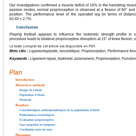
Our investigations confirmed a muscle deficit of 16% in the hamstring muscle
passive modes, normal proprioception is observed at a flexion of 60° and 
position. The performance level of the operated leg (in terms of dista
93.40
±
2.7%.
Conclusion
Playing football appears to influence the isokinetic strength profile in
procedure leads to bilateral proprioceptive disruption at 15° of knee flexion, 
Le texte complet de cet article est disponible en PDF.
Mots clés :
Ligamentoplastie, Isocinétique, Proprioception, Performance fonc
Keywords :
Ligament repair, Isokinetic assessment, Proprioception, Functio
Plan
Introduction
Matériel et méthode
Design de l’étude
Population d’étude
Protocole
Résultats
Caractéristiques anthropométriques de la population d’étude
Performances isocinétiques
Évaluation proprioceptive
Saut unipodal en longueur
Corrélation entre les tests
Discussion