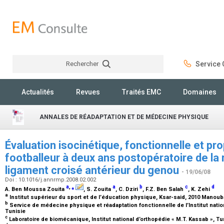
Rechercher
Service C
Rechercher
Actualités
Revues
Traités EMC
Domaines
ANNALES DE RÉADAPTATION ET DE MÉDECINE PHYSIQUE
Évaluation isocinétique, fonctionnelle et pr
footballeur à deux ans postopératoire de la
ligament croisé antérieur du genou
- 19/06/08
Doi : 10.1016/j.annrmp.2008.02.002
a
,
⁎
a
b
c
d
A. Ben Moussa Zouita
, S. Zouita
, C. Dziri
, F.Z. Ben Salah
, K. Zehi
a
Institut supérieur du sport et de l’éducation physique, Ksar-said, 2010 Manoub
b
Service de médecine physique et réadaptation fonctionnelle de l’Institut nation
Tunisie
c
Laboratoire de biomécanique, Institut national d’orthopédie « M.T. Kassab », Tu