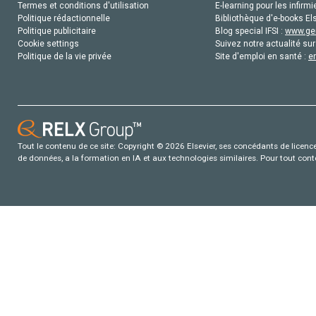
Termes et conditions d'utilisation
E-learning pour les infirmi
Politique rédactionnelle
Bibliothèque d'e-books Els
Politique publicitaire
Blog special IFSI :
www.gen
Cookie settings
Suivez notre actualité sur
Politique de la vie privée
Site d'emploi en santé :
e
Tout le contenu de ce site: Copyright © 2026 Elsevier, ses concédants de licence e
de données, a la formation en IA et aux technologies similaires. Pour tout con