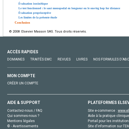
Évaluation isocinétique
Le test fonctionnel : le saut monopodal en longueur ou le one-leg hop for distance
Évaluation proprioceptive
Les limites de la présente étude
Conclusion
© 2008 Elsevier Masson SAS. Tous droits réservés.
ACCÈS RAPIDES
DOMAINES
TRAITÉS EMC
REVUES
LIVRES
NOS FORMULES D'AB
MON COMPTE
CRÉER UN COMPTE
AIDE & SUPPORT
PLATEFORMES ELSE
Contactez-nous / FAQ
Site e-commerce :
www.el
Qui sommes-nous ?
Aide à la pratique clinique
Mentions légales
Portail pour les institution
© - Avertissements
Site d'information sur l'E