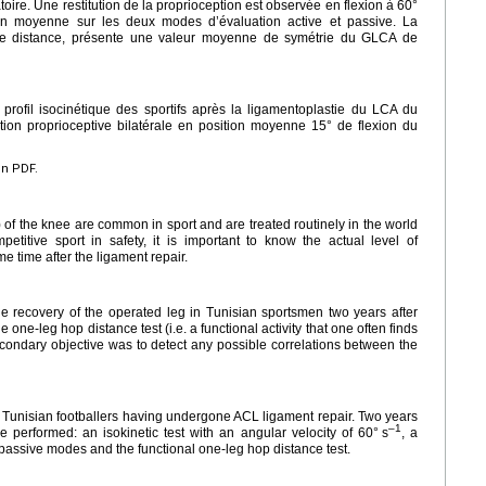
ire. Une restitution de la proprioception est observée en flexion à 60°
ion moyenne sur les deux modes d’évaluation active et passive. La
e distance, présente une valeur moyenne de symétrie du GLCA de
 profil isocinétique des sportifs après la ligamentoplastie du LCA du
tion proprioceptive bilatérale en position moyenne 15° de flexion du
en PDF.
L) of the knee are common in sport and are treated routinely in the world
etitive sport in safety, it is important to know the actual level of
 time after the ligament repair.
he recovery of the operated leg in Tunisian sportsmen two years after
the one-leg hop distance test (i.e. a functional activity that one often finds
econdary objective was to detect any possible correlations between the
Tunisian footballers having undergone ACL ligament repair. Two years
–1
e performed: an isokinetic test with an angular velocity of 60°
s
, a
passive modes and the functional one-leg hop distance test.