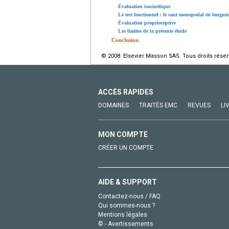
Évaluation isocinétique
Le test fonctionnel : le saut monopodal en longueu
Évaluation proprioceptive
Les limites de la présente étude
Conclusion
© 2008 Elsevier Masson SAS. Tous droits réser
ACCÈS RAPIDES
DOMAINES
TRAITÉS EMC
REVUES
LI
MON COMPTE
CRÉER UN COMPTE
AIDE & SUPPORT
Contactez-nous / FAQ
Qui sommes-nous ?
Mentions légales
© - Avertissements