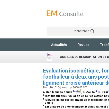
Rechercher
Actualités
Revues
Trait
ANNALES DE RÉADAPTATION ET D
Évaluation isocinétique, fo
footballeur à deux ans post
ligament croisé antérieur 
Doi : 10.1016/j.annrmp.2008.02.002
a
,
⁎
a
A. Ben Moussa Zouita
, S. Zouita
, C. Dziri
a
Institut supérieur du sport et de l’éducation p
b
Service de médecine physique et réadaptation fon
Tunisie
c
Laboratoire de biomécanique, Institut national d