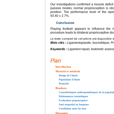
Our investigations confirmed a muscle deficit
passive modes, normal proprioception is obse
position. The performance level of the ope
93.40
±
2.7%.
Conclusion
Playing football appears to influence the i
procedure leads to bilateral proprioceptive dis
Le texte complet de cet article est disponible 
Mots clés :
Ligamentoplastie, Isocinétique, P
Keywords :
Ligament repair, Isokinetic asse
Plan
Introduction
Matériel et méthode
Design de l’étude
Population d’étude
Protocole
Résultats
Caractéristiques anthropométriques de la populat
Performances isocinétiques
Évaluation proprioceptive
Saut unipodal en longueur
Corrélation entre les tests
Discussion