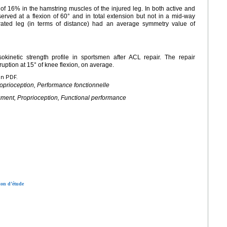
 of 16% in the hamstring muscles of the injured leg. In both active and
rved at a flexion of 60° and in total extension but not in a mid-way
rated leg (in terms of distance) had an average symmetry value of
sokinetic strength profile in sportsmen after ACL repair. The repair
ruption at 15° of knee flexion, on average.
en PDF.
roprioception, Performance fonctionnelle
ssment, Proprioception, Functional performance
ion d’étude