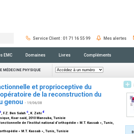
Service Client : 01 71 16 55 99
Mes alertes
Rechercher
és EMC
Domaines
Livres
Compléments
E MÉDECINE PHYSIQUE
nctionnelle et proprioceptive du
opératoire de la reconstruction du
du genou
- 19/06/08
b
c
d
, F.Z. Ben Salah
, K. Zehi
hysique, Ksar-said, 2010 Manouba, Tunisie
ctionnelle de l’Institut national d‘orthopédie « M.T. Kassab », Tunis,
’orthopédie « M.T. Kassab », Tunis, Tunisie
B