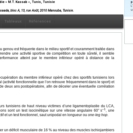
die « M.T. Kassab », Tunis, Tunisie
p
L
u
aada, bloc A, 13, rue Août, 2010 Manouba, Tunisie.
Tableaux
Références
u genou est fréquente dans le milieu sportif et couramment traitée dans
ndre une activité sportive de compétition en toute sûreté, il semble
erformance atteint par le membre inférieur opéré à distance de la
 récupération du membre inférieur opéré chez des sportifs tunisiens lors
l (activité fonctionnelle que l’on retrouve fréquemment dans le sport) et
 de deux ans postopératoire, afin de déceler une éventuelle corrélation
rs tunisiens de haut niveau victimes d’une ligamentoplastie du LCA,
–1
ons sont un test isocinétique sur une vitesse angulaire 60°
s
, une
tif et un test fonctionnel, saut unipodal en longueur ou
one-leg hop
.
mer un déficit musculaire de 16 % au niveau des muscles ischiojambiers