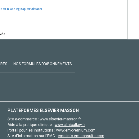
r ou le one-leg hop for distance
vés.
VRES
NOS FORMULES D'ABONNEMENTS
PLATEFORMES ELSEVIER MASSON
Site e-commerce :
www.elsevier-masson.fr
Aide à la pratique clinique :
www.clinicalkey.fr
Portail pour les institutions :
www.em-premium.com
Site d'information sur l'EMC :
emc-info.em-consulte.com