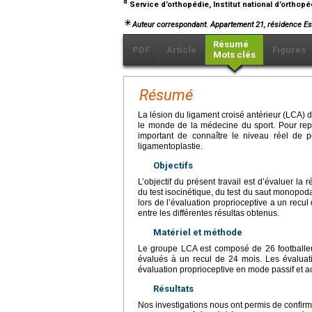
d
Service d’orthopédie, Institut national d’orthopé
Auteur correspondant. Appartement 21, résidence Ess
Résumé
PDF
Article
Figures
Mots clés
Résumé
La lésion du ligament croisé antérieur (LCA) d
le monde de la médecine du sport. Pour repre
important de connaître le niveau réel de p
ligamentoplastie.
Objectifs
L’objectif du présent travail est d’évaluer la
du test isocinétique, du test du saut monopoda
lors de l’évaluation proprioceptive a un recul
entre les différentes résultas obtenus.
Matériel et méthode
Le groupe LCA est composé de 26 footballeu
évalués à un recul de 24 mois. Les évaluati
évaluation proprioceptive en mode passif et ac
Résultats
Nos investigations nous ont permis de confir