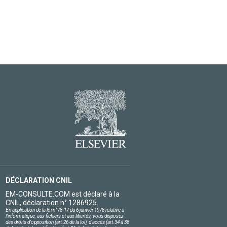
DÉCLARATION CNIL
EM-CONSULTE.COM est déclaré à la
CNIL, déclaration n° 1286925.
En application de la loi nº78-17 du 6 janvier 1978 relative à
l'informatique, aux fichiers et aux libertés, vous disposez
des droits d'opposition (art.26 de la loi), d'accès (art.34 à 38