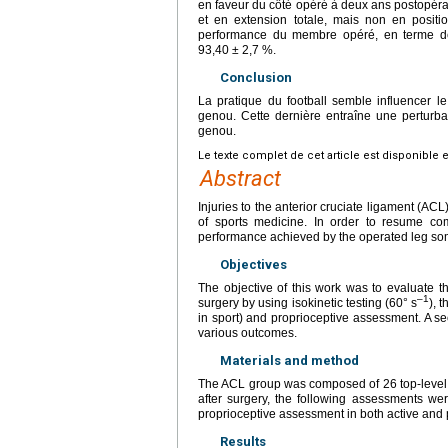
en faveur du côté opéré à deux ans postopérato
et en extension totale, mais non en posit
performance du membre opéré, en terme d
93,40
±
2,7 %.
Conclusion
La pratique du football semble influencer le
genou. Cette dernière entraîne une perturba
genou.
Le texte complet de cet article est disponible 
Abstract
Injuries to the anterior cruciate ligament (AC
of sports medicine. In order to resume comp
performance achieved by the operated leg some
Objectives
The objective of this work was to evaluate t
–1
surgery by using isokinetic testing (60°
s
), 
in sport) and proprioceptive assessment. A s
various outcomes.
Materials and method
The ACL group was composed of 26 top-level 
after surgery, the following assessments wer
proprioceptive assessment in both active and 
Results