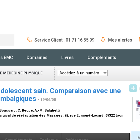
Service Client : 01 71 16 55 99
Mes alertes
Rechercher
és EMC
Domaines
Livres
Compléments
E MÉDECINE PHYSIQUE
’adolescent sain. Comparaison avec une
lombalgiques
- 19/06/08
. Boussard, C. Begue, A.-M. Salghetti
rgical de réadaptation des Massues, 92, rue Edmond-Locard, 69322 Lyon
B
Compléments
Tableaux
Références