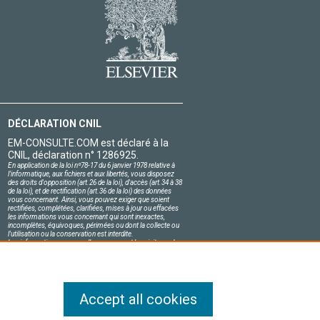
DÉCLARATION CNIL
EM-CONSULTE.COM est déclaré à la
CNIL, déclaration n° 1286925.
En application de la loi nº78-17 du 6 janvier 1978 relative à
l'informatique, aux fichiers et aux libertés, vous disposez
des droits d'opposition (art.26 de la loi), d'accès (art.34 à 38
de la loi), et de rectification (art.36 de la loi) des données
vous concernant. Ainsi, vous pouvez exiger que soient
rectifiées, complétées, clarifiées, mises à jour ou effacées
les informations vous concernant qui sont inexactes,
incomplètes, équivoques, périmées ou dont la collecte ou
l'utilisation ou la conservation est interdite.
Les informations personnelles concernant les visiteurs de
notre site, y compris leur identité, sont confidentielles.
Le responsable du site s'engage sur l'honneur à respecter
les conditions légales de confidentialité applicables en
France et à ne pas divulguer ces informations à des tiers.
Accept all cookies