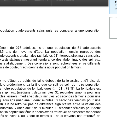
p
L
u
population d’adolescents sains puis les comparer à une population
témoin de 276 adolescents et une population de 51 adolescents
 14,5 ans de moyenne d’âge. La population témoin regroupe des
olescents signalant des rachialgies à l’interrogatoire, mais sans prise
re tests statiques mesurant l’endurance des abdominaux, des spinaux,
 statistiquement. Des corrélations sont recherchées entre différents
ence de douleur rachidienne dans notre population témoin.
e d’âge, de poids, de taille debout, de taille assise et d’indice de
lgie prédomine chez la fille que ce soit au sein de notre population
de notre population de lombalgiques (
n
=
51 ; 78 %). La lombalgie est
es spinaux (médiane : deux minutes 31
secondes témoins pour une
les fessiers (médiane : deux minutes 20
secondes témoins pour une
quadriceps (médiane : deux minutes 39
secondes témoins pour une
0). On ne retrouve pas de différence significative entre la valeur des
 abdominaux (médiane : deux minutes 11
secondes témoins pour deux
t la population témoin : nous avons trouvé 48 adolescents rapportant
rès souvent » ou « tout le temps » ; nous n’avons pas retrouvé de