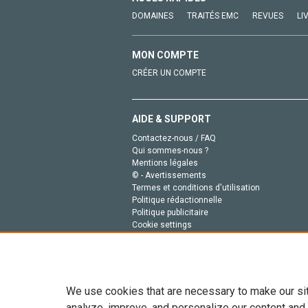
DOMAINES
TRAITÉS EMC
REVUES
LI
MON COMPTE
CRÉER UN COMPTE
AIDE & SUPPORT
Contactez-nous / FAQ
Qui sommes-nous ?
Mentions légales
© - Avertissements
Termes et conditions d'utilisation
Politique rédactionnelle
Politique publicitaire
Cookie settings
Politique de la vie privée
We use cookies that are necessary to make our si
analyze, improve, and personalize our content and