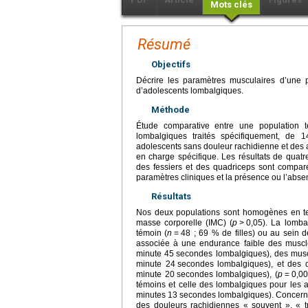
Mots clés
Résumé
Objectifs
Décrire les paramètres musculaires d’une 
d’adolescents lombalgiques.
Méthode
Étude comparative entre une population 
lombalgiques traités spécifiquement, de
adolescents sans douleur rachidienne et des ad
en charge spécifique. Les résultats de quat
des fessiers et des quadriceps sont comparés
paramètres cliniques et la présence ou l’abs
Résultats
Nos deux populations sont homogènes en term
masse corporelle (IMC) (
p
>
0,05). La lomba
témoin (
n
=
48 ; 69 % de filles) ou au sein 
associée à une endurance faible des muscl
minute 45
secondes lombalgiques), des musc
minute 24
secondes lombalgiques), et des 
minute 20
secondes lombalgiques), (
p
=
0,00
témoins et celle des lombalgiques pour les
minutes 13
secondes lombalgiques). Concernan
des douleurs rachidiennes « souvent », « t