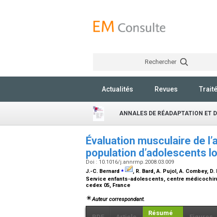
Rechercher
Actualités
Revues
Trait
ANNALES DE RÉADAPTATION ET D
Évaluation musculaire de l
population d’adolescents 
Doi : 10.1016/j.annrmp.2008.03.009
⁎
J.-C. Bernard
, R. Bard, A. Pujol, A. Combey, D
Service enfants-adolescents, centre médicochiru
cedex 05, France
Auteur correspondant.
Résumé
PDF
Article
Figures