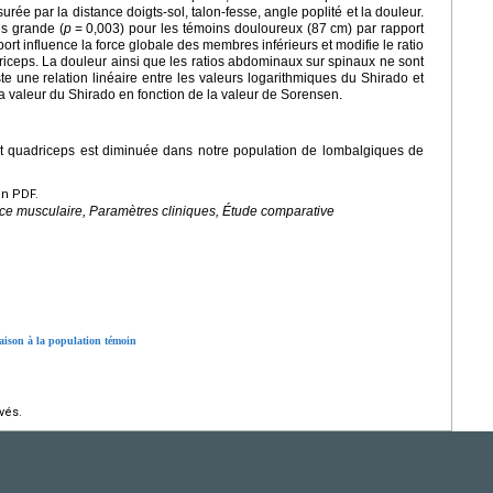
urée par la distance doigts-sol, talon-fesse, angle poplité et la douleur.
us grande (
p
=
0,003) pour les témoins douloureux (87
cm) par rapport
ort influence la force globale des membres inférieurs et modifie le ratio
riceps. La douleur ainsi que les ratios abdominaux sur spinaux ne sont
iste une relation linéaire entre les valeurs logarithmiques du Shirado et
la valeur du Shirado en fonction de la valeur de Sorensen.
et quadriceps est diminuée dans notre population de lombalgiques de
en PDF.
e musculaire, Paramètres cliniques, Étude comparative
aison à la population témoin
vés.