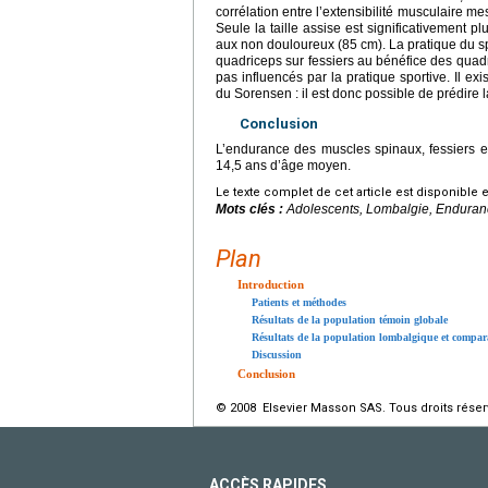
corrélation entre l’extensibilité musculaire mes
Seule la taille assise est significativement pl
aux non douloureux (85
cm). La pratique du sp
quadriceps sur fessiers au bénéfice des quad
pas influencés par la pratique sportive. Il ex
du Sorensen : il est donc possible de prédire 
Conclusion
L’endurance des muscles spinaux, fessiers 
14,5 ans d’âge moyen.
Le texte complet de cet article est disponible 
Mots clés :
Adolescents, Lombalgie, Enduranc
Plan
Introduction
Patients et méthodes
Résultats de la population témoin globale
Résultats de la population lombalgique et compar
Discussion
Conclusion
© 2008 Elsevier Masson SAS. Tous droits réser
ACCÈS RAPIDES