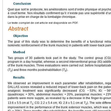
Conclusion
Quel que soit le protocole, les améliorations sont d’ordre physique et psych
à court terme. Nos résultats confirment qu’il n’existe pas une supériorité d’u
dans la prise en charge de la lombalgie chronique.
Le texte complet de cet article est disponible en PDF.
Abstract
Objective
The goal of this study was to determine the benefits of a functional retr
isokinetic reinforcement of the trunk muscles) in patients with lower-back pain
Method
Two groups of 30 patients took part in the study. The control group (CG
program in a day hospital, whereas a second interventional group (IG) additio
of the trunk muscles. Three evaluations were carried out: before hospitalizati
(
T
) and three months postrehabilitation (
T
).
2
3
Results
We observed an improvement in each parameter after rehabilitation, rega
DALLAS scores revealed a reduced impact of lower-back pain on the patient
analgesic treatment was significantly decreased (CG: −
53%; IG: −
56
(quadriceps: +
30%, abdominal muscles: +
20%, paraspinal muscles: +
23%
patients were more supple, as revealed by a decrease in the finger-to-grou
13.6
±
5.5
cm at
T
; CG: 2.2
±
5.4
cm; IG: 2.8
±
5.1
cm at
T
). The sole differ
1
2
improvement in the performance of the trunk extensor muscles, which was sig