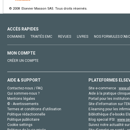
© 2008 Elsevier Masson SAS. Tous droits réservés.
ACCÈS RAPIDES
DOMAINES
TRAITÉS EMC
REVUES
LIVRES
NOS FORMULES D'AB
MON COMPTE
CRÉER UN COMPTE
AIDE & SUPPORT
PLATEFORMES ELSE
Contactez-nous / FAQ
Site e-commerce :
www.el
Qui sommes-nous ?
Aide à la pratique clinique
Mentions légales
Portail pour les institution
© - Avertissements
Site d'information sur l'E
Termes et conditions d'utilisation
E-learning pour les infirmi
Politique rédactionnelle
Bibliothèque d'e-books Els
Politique publicitaire
Blog special IFSI :
www.gen
Cookie settings
Suivez notre actualité sur