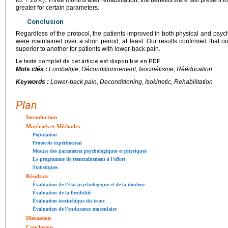
IG: +
20%). Three months after rehabilitation, the benefits were still present 
greater for certain parameters.
Conclusion
Regardless of the protocol, the patients improved in both physical and psy
were maintained over a short period, at least. Our results confirmed that 
superior to another for patients with lower-back pain.
Le texte complet de cet article est disponible en PDF.
Mots clés :
Lombalgie, Déconditionnement, Isocinétisme, Rééducation
Keywords :
Lower-back pain, Deconditioning, Isokinetic, Rehabilitation
Plan
Introduction
Matériels et Méthodes
Population
Protocole expérimental
Mesure des paramètres psychologiques et physiques
Le programme de réentraînement à l’effort
Statistiques
Résultats
Évaluation de l’état psychologique et de la douleur
Évaluation de la flexibilité
Évaluation isocinétique du tronc
Évaluation de l’endurance musculaire
Discussion
Conclusion