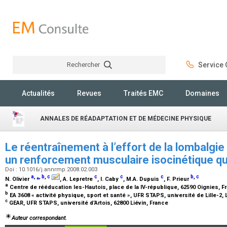
Rechercher
Service C
Rechercher
Actualités
Revues
Traités EMC
Domaines
ANNALES DE RÉADAPTATION ET DE MÉDECINE PHYSIQUE
Le réentraînement à l’effort de la lombalgie
un renforcement musculaire isocinétique qu
Doi : 10.1016/j.annrmp.2008.02.003
a
,
⁎
,
b
,
c
c
c
c
b
,
c
N. Olivier
, A. Lepretre
, I. Caby
, M.A. Dupuis
, F. Prieur
a
Centre de rééducation les-Hautois, place de la IV-république, 62590 Oignies, 
b
EA 3608 « activité physique, sport et santé
»
, UFR STAPS, université de Lille-2, 
c
GEAR, UFR STAPS, université d’Artois, 62800 Liévin, France
Auteur correspondant.