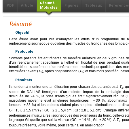
Résumé
PDF
Article
Figures
Tableaux
Référence
Mots clés
Résumé
Objectif
Cette étude avait pour but d’analyser les effets d’un programme de r
renforcement isocinétique quotidien des muscles du tronc chez des lombalg
Protocole
Soixante patients étaient répartis de manière aléatoire en deux groupes d
d’un réentraînement spécifique à l’effort en hôpital de jour pendant qu
bénéficié en supplément d’un renforcement isocinétique quotidien des musc
effectuées : avant (
T
), après hospitalisation (
T
) et trois mois postrééducatio
1
2
Résultats
Ils tendent à montrer une amélioration pour chacun des paramètres à
T
, q
2
scores de DALLAS témoignait d’un moindre impact de la lombalgie dans 
diminuée de 24 %, la prise d’antalgiques était significativement réduite (
musculaire moyenne était améliorée (quadriceps : +
30 %, abdominaux 
lombes : +
33 %) et les patients étaient plus souples : diminution de la dist
GI : 13,6
±
5,5
cm/
T
: GC : 2,2
±
5,4
cm ; GI : 2,8
±
5,1
cm). L’unique différ
2
performances musculaires isocinétiques des extenseurs du tronc, celle-ci éta
le groupe GI, quelle que soit la vitesse (GC : +
14 % ; GI : +
20 %). À
T
, pou
3
toujours présents, voire même, pour certains, en amélioration.